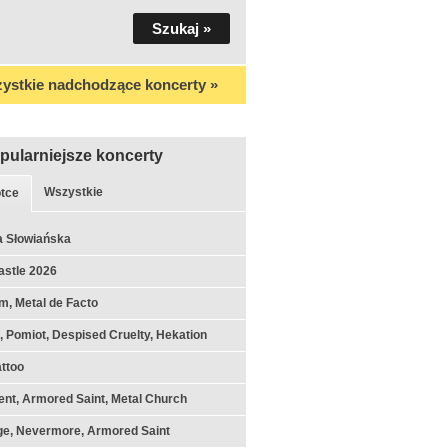
ystkie nadchodzące koncerty »
pularniejsze koncerty
Wszystkie
tce
a Słowiańska
astle 2026
m, Metal de Facto
k, Pomiot, Despised Cruelty, Hekation
ttoo
nt, Armored Saint, Metal Church
ge, Nevermore, Armored Saint