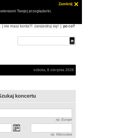
Zamknij
wieniami Twojej przeglądarki.
ę
| nie masz konta?!
zarejestruj się!
|
po co?
sobota, 8 sierpnia 2026
Szukaj koncertu
np. Europe
np. Warszawa