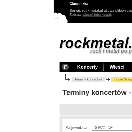
Ciasteczka
Serwis rockmetal.pl używa plików coo
Zobacz
więcej informacji
.
Koncerty
Wieści
Terminy koncertów
Doom Gong
Terminy koncertów 
Województwo: