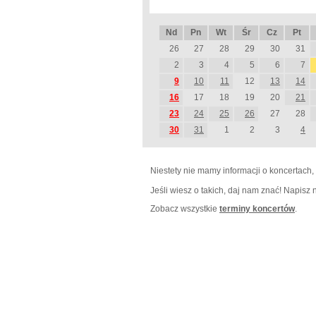
Nd
Pn
Wt
Śr
Cz
Pt
26
27
28
29
30
31
2
3
4
5
6
7
9
10
11
12
13
14
16
17
18
19
20
21
23
24
25
26
27
28
30
31
1
2
3
4
Niestety nie mamy informacji o koncertach,
Jeśli wiesz o takich, daj nam znać! Napisz
Zobacz wszystkie
terminy koncertów
.