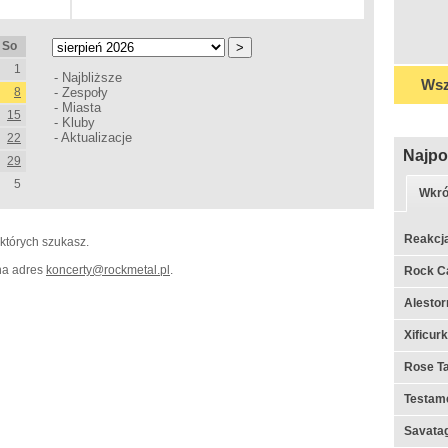
So
1
-
Najbliższe
Wsz
8
-
Zespoły
-
Miasta
15
-
Kluby
-
Aktualizacje
22
Najpo
29
5
Wkró
Reakcj
 których szukasz.
 na adres
koncerty
@
rockmetal.pl
.
Rock C
Alestor
Xificur
Rose Ta
Testame
Savata