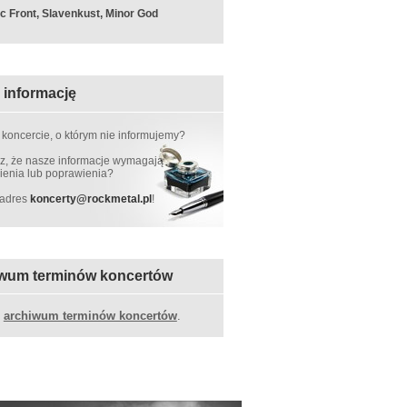
c Front, Slavenkust, Minor God
 informację
 koncercie, o którym nie informujemy?
, że nasze informacje wymagają
ienia lub poprawienia?
 adres
koncerty
@
rockmetal.pl
!
wum terminów koncertów
z
archiwum terminów koncertów
.