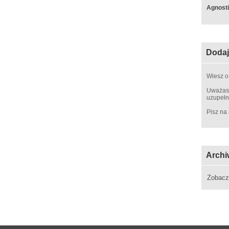
Agnosti
Dodaj
Wiesz o
Uważasz
uzupełn
Pisz na
Archi
Zobac