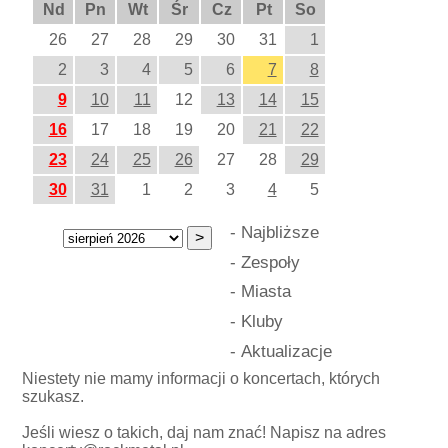
Nd
Pn
Wt
Śr
Cz
Pt
So
26
27
28
29
30
31
1
2
3
4
5
6
7
8
9
10
11
12
13
14
15
16
17
18
19
20
21
22
23
24
25
26
27
28
29
30
31
1
2
3
4
5
-
Najbliższe
-
Zespoły
-
Miasta
-
Kluby
-
Aktualizacje
Niestety nie mamy informacji o koncertach, których
szukasz.
Jeśli wiesz o takich, daj nam znać! Napisz na adres