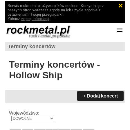
Serwis rockmetal.pl używa plików cookies. Korzystając z
naszych stron wyrażasz zgodę na ich użycie zgodnie z
ustawieniami Twojej przeglądarki.
Zobacz
więcej informacji
.
Terminy koncertów
Terminy koncertów -
Hollow Ship
+ Dodaj koncert
Województwo: