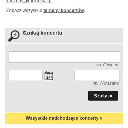
koncerty
@
rockmetal.pl
.
Zobacz wszystkie
terminy koncertów
.
Szukaj koncertu
np. Obscura
np. Warszawa
Wszystkie nadchodzące koncerty »