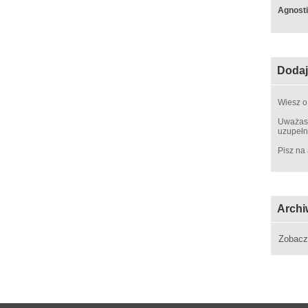
Agnosti
Dodaj
Wiesz o
Uważasz
uzupełn
Pisz na
Archi
Zobac