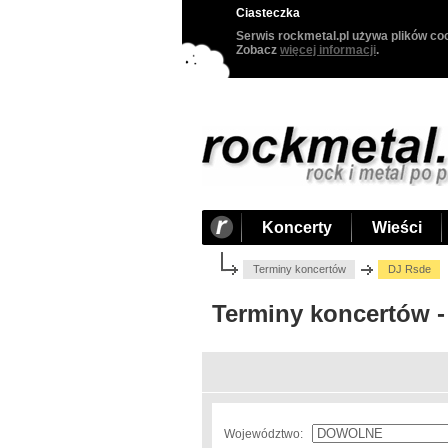
Ciasteczka
Serwis rockmetal.pl używa plików coo
Zobacz
więcej informacji
.
Koncerty
Wieści
Terminy koncertów
DJ Rsde
Terminy koncertów -
Województwo: