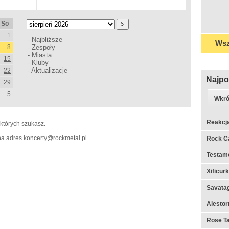
So
1
-
Najbliższe
Wsz
8
-
Zespoły
-
Miasta
15
-
Kluby
-
Aktualizacje
22
Najpo
29
5
Wkró
Reakcj
 których szukasz.
 na adres
koncerty
@
rockmetal.pl
.
Rock C
Testame
Xificur
Savata
Alestor
Rose Ta