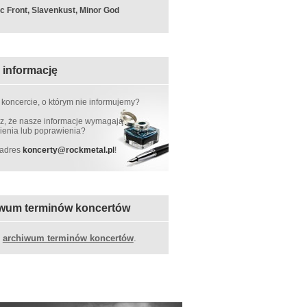
c Front, Slavenkust, Minor God
 informację
 koncercie, o którym nie informujemy?
, że nasze informacje wymagają
ienia lub poprawienia?
 adres
koncerty
@
rockmetal.pl
!
wum terminów koncertów
z
archiwum terminów koncertów
.