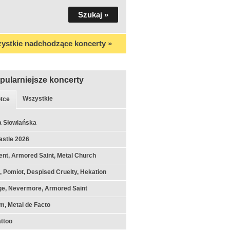
ystkie nadchodzące koncerty »
pularniejsze koncerty
Wszystkie
tce
a Słowiańska
astle 2026
nt, Armored Saint, Metal Church
k, Pomiot, Despised Cruelty, Hekation
ge, Nevermore, Armored Saint
m, Metal de Facto
ttoo