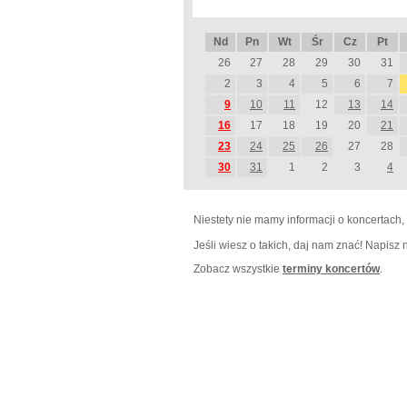
Nd
Pn
Wt
Śr
Cz
Pt
26
27
28
29
30
31
2
3
4
5
6
7
9
10
11
12
13
14
16
17
18
19
20
21
23
24
25
26
27
28
30
31
1
2
3
4
Niestety nie mamy informacji o koncertach,
Jeśli wiesz o takich, daj nam znać! Napisz
Zobacz wszystkie
terminy koncertów
.