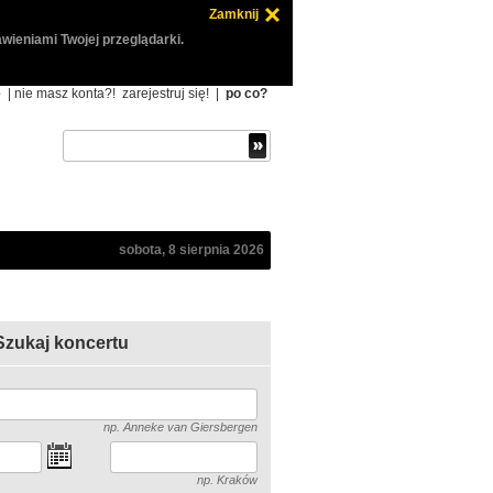
Zamknij
wieniami Twojej przeglądarki.
ę
| nie masz konta?!
zarejestruj się!
|
po co?
sobota, 8 sierpnia 2026
Szukaj koncertu
np. Anneke van Giersbergen
np. Kraków