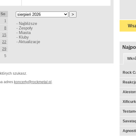
So
1
-
Najbliższe
Wsz
8
-
Zespoły
-
Miasta
15
-
Kluby
-
Aktualizacje
22
Najpo
29
5
Wkró
Rock C
 których szukasz.
 na adres
koncerty
@
rockmetal.pl
.
Reakcj
Alestor
Xificur
Testame
Savata
Agnosti