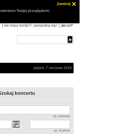
Zamknij
wieniami Twojej przeglądarki.
ę
| nie masz konta?!
zarejestruj się!
|
po co?
piątek, 7 sierpnia 2026
Szukaj koncertu
np. Kamelot
np. Kraków