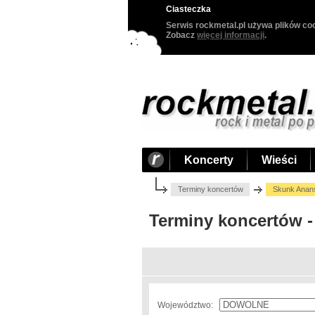
Ciasteczka
Serwis rockmetal.pl używa plików coo
Zobacz
więcej informacji
.
Koncerty
Wieści
Terminy koncertów
Skunk Anan
Terminy koncertów 
Województwo: