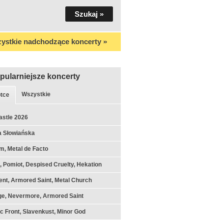
ystkie nadchodzące koncerty »
pularniejsze koncerty
Wszystkie
tce
astle 2026
a Słowiańska
m, Metal de Facto
k, Pomiot, Despised Cruelty, Hekation
nt, Armored Saint, Metal Church
ge, Nevermore, Armored Saint
c Front, Slavenkust, Minor God