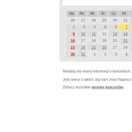
Nd
Pn
Wt
Śr
Cz
Pt
26
27
28
29
30
31
2
3
4
5
6
7
9
10
11
12
13
14
16
17
18
19
20
21
23
24
25
26
27
28
30
31
1
2
3
4
Niestety nie mamy informacji o koncertach,
Jeśli wiesz o takich, daj nam znać! Napisz
Zobacz wszystkie
terminy koncertów
.