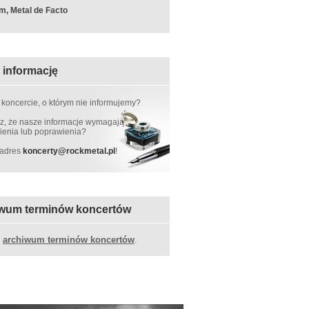
m, Metal de Facto
 informację
 koncercie, o którym nie informujemy?
, że nasze informacje wymagają
ienia lub poprawienia?
 adres
koncerty
@
rockmetal.pl
!
wum terminów koncertów
z
archiwum terminów koncertów
.