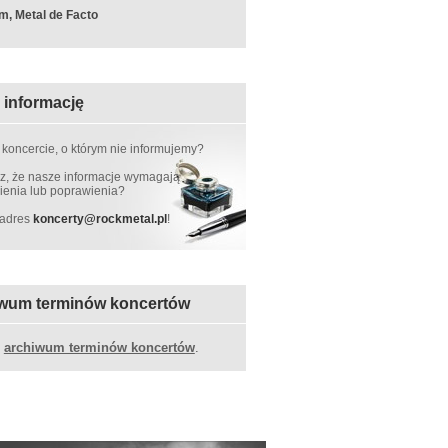
m, Metal de Facto
 informację
 koncercie, o którym nie informujemy?
, że nasze informacje wymagają
ienia lub poprawienia?
 adres
koncerty
@
rockmetal.pl
!
wum terminów koncertów
z
archiwum terminów koncertów
.