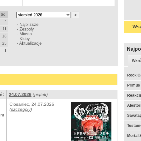
So
4
-
Najbliższe
Wsz
11
-
Zespoły
-
Miasta
18
-
Kluby
-
Aktualizacje
25
Najpo
1
Wkró
Rock C
Primus
ń:
24.07.2026
(piątek)
Reakcj
Ciosaniec, 24.07.2026
Alestor
(
szczegóły
)
l
om
Savata
Testame
Mortal 