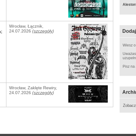
Alestor
Wrocław, Łącznik,
Dodaj
24.07.2026
(
szczegóły
)
m
;
Wiesz o
Uważasz
uzupełn
Pisz na
Wrocław, Zaklęte Rewiry,
Archi
24.07.2026
(
szczegóły
)
Zobac