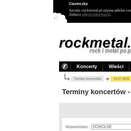
Ciasteczka
Serwis rockmetal.pl używa plików coo
Zobacz
więcej informacji
.
Koncerty
Wieści
Terminy koncertów
24.07.2026
Terminy koncertów -
Województwo: