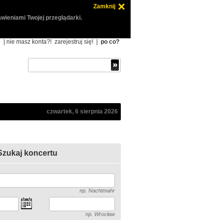
Zamknij
wieniami Twojej przeglądarki.
ę
| nie masz konta?!
zarejestruj się!
|
po co?
czwartek, 6 sierpnia 2026
Szukaj koncertu
np. Nachtmahr
np. Wrocław