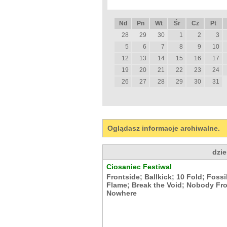
Nd
Pn
Wt
Śr
Cz
Pt
28
29
30
1
2
3
5
6
7
8
9
10
12
13
14
15
16
17
19
20
21
22
23
24
26
27
28
29
30
31
Oglądasz informacje archiwalne.
dzie
Ciosaniec Festiwal
Frontside
;
Ballkick
;
10 Fold
;
Fossi
Flame
;
Break the Void
;
Nobody Fr
Nowhere