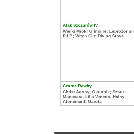
Atak Szczurów IV
Wielki Mrok
;
Grimoire
;
Leprozoriu
R.I.P.
;
Witch Clit
;
Diving Stove
Czarne Rewiry
Christ Agony
;
Okrutnik
;
Sznur
;
Mansvara
;
Lilla Veneda
;
Halny
;
Atonement
;
Garota