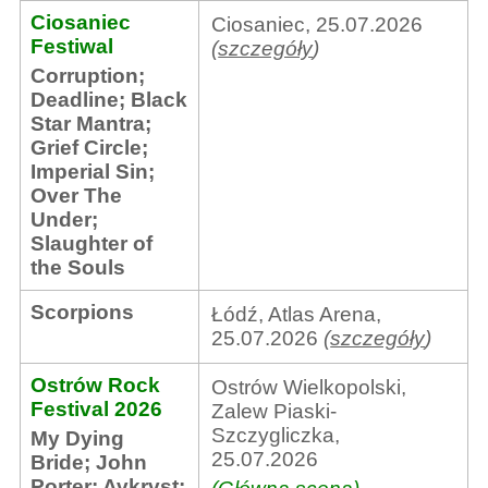
Ciosaniec
Ciosaniec, 25.07.2026
Festiwal
(
szczegóły
)
Corruption
;
Deadline
;
Black
Star Mantra
;
Grief Circle
;
Imperial Sin
;
Over The
Under
;
Slaughter of
the Souls
Scorpions
Łódź, Atlas Arena,
25.07.2026
(
szczegóły
)
Ostrów Rock
Ostrów Wielkopolski,
Festival 2026
Zalew Piaski-
Szczygliczka,
My Dying
25.07.2026
Bride
;
John
Porter
;
Avkrvst
;