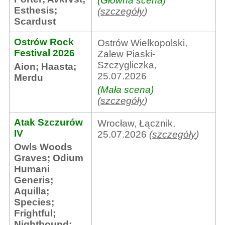
(Główna scena)
Esthesis
;
(
szczegóły
)
Scardust
Ostrów Rock
Ostrów Wielkopolski,
Festival 2026
Zalew Piaski-
Szczygliczka,
Aion
;
Haasta
;
25.07.2026
Merdu
(Mała scena)
(
szczegóły
)
Atak Szczurów
Wrocław, Łącznik,
IV
25.07.2026
(
szczegóły
)
Owls Woods
Graves
;
Odium
Humani
Generis
;
Aquilla
;
Species
;
Frightful
;
Nightbound
;