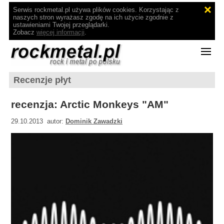
Serwis rockmetal.pl używa plików cookies. Korzystając z
naszych stron wyrażasz zgodę na ich użycie zgodnie z
ustawieniami Twojej przeglądarki.
Zobacz
więcej informacji
.
Recenzje płyt
recenzja: Arctic Monkeys "AM"
29.10.2013 autor:
Dominik Zawadzki