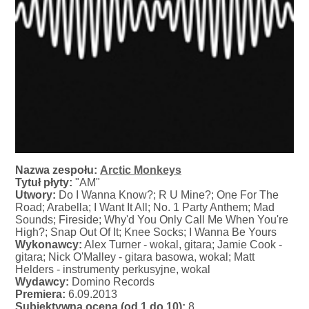
Nazwa zespołu:
Arctic Monkeys
Tytuł płyty:
"AM"
Utwory:
Do I Wanna Know?; R U Mine?; One For The
Road; Arabella; I Want It All; No. 1 Party Anthem; Mad
Sounds; Fireside; Why'd You Only Call Me When You're
High?; Snap Out Of It; Knee Socks; I Wanna Be Yours
Wykonawcy:
Alex Turner - wokal, gitara; Jamie Cook -
gitara; Nick O'Malley - gitara basowa, wokal; Matt
Helders - instrumenty perkusyjne, wokal
Wydawcy:
Domino Records
Premiera:
6.09.2013
Subiektywna ocena (od 1 do 10):
8