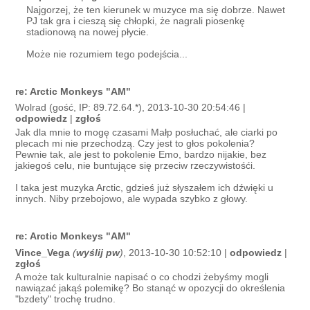
Najgorzej, że ten kierunek w muzyce ma się dobrze. Nawet
PJ tak gra i cieszą się chłopki, że nagrali piosenkę
stadionową na nowej płycie.
Może nie rozumiem tego podejścia...
re: Arctic Monkeys "AM"
Wolrad (gość, IP: 89.72.64.*), 2013-10-30 20:54:46 |
odpowiedz
|
zgłoś
Jak dla mnie to mogę czasami Małp posłuchać, ale ciarki po
plecach mi nie przechodzą. Czy jest to głos pokolenia?
Pewnie tak, ale jest to pokolenie Emo, bardzo nijakie, bez
jakiegoś celu, nie buntujące się przeciw rzeczywistośći.
I taka jest muzyka Arctic, gdzieś już słyszałem ich dźwięki u
innych. Niby przebojowo, ale wypada szybko z głowy.
re: Arctic Monkeys "AM"
Vince_Vega
(
wyślij pw
)
, 2013-10-30 10:52:10 |
odpowiedz
|
zgłoś
A może tak kulturalnie napisać o co chodzi żebyśmy mogli
nawiązać jakąś polemikę? Bo stanąć w opozycji do określenia
"bzdety" trochę trudno.