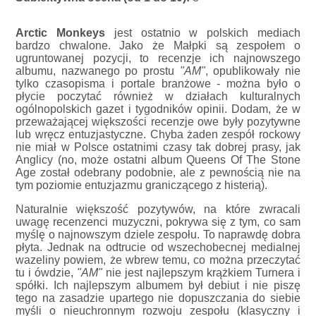
Arctic Monkeys
jest ostatnio w polskich mediach
bardzo chwalone. Jako że Małpki są zespołem o
ugruntowanej pozycji, to recenzje ich najnowszego
albumu, nazwanego po prostu
"AM"
, opublikowały nie
tylko czasopisma i portale branżowe - można było o
płycie poczytać również w działach kulturalnych
ogólnopolskich gazet i tygodników opinii. Dodam, że w
przeważającej większości recenzje owe były pozytywne
lub wręcz entuzjastyczne. Chyba żaden zespół rockowy
nie miał w Polsce ostatnimi czasy tak dobrej prasy, jak
Anglicy (no, może ostatni album Queens Of The Stone
Age został odebrany podobnie, ale z pewnością nie na
tym poziomie entuzjazmu graniczącego z histerią).
Naturalnie większość pozytywów, na które zwracali
uwagę recenzenci muzyczni, pokrywa się z tym, co sam
myślę o najnowszym dziele zespołu. To naprawdę dobra
płyta. Jednak na odtrucie od wszechobecnej medialnej
wazeliny powiem, że wbrew temu, co można przeczytać
tu i ówdzie,
"AM"
nie jest najlepszym krążkiem Turnera i
spółki. Ich najlepszym albumem był debiut i nie piszę
tego na zasadzie upartego nie dopuszczania do siebie
myśli o nieuchronnym rozwoju zespołu (klasyczny i