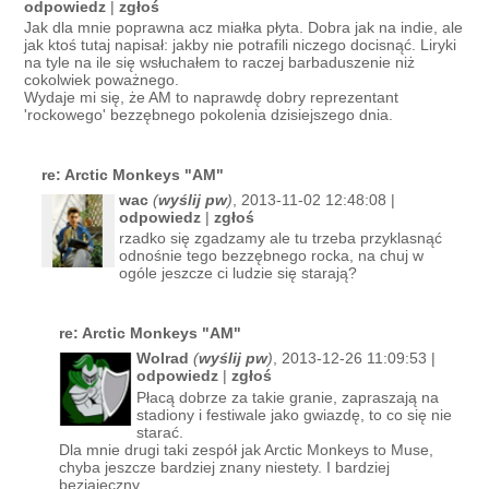
odpowiedz
|
zgłoś
Jak dla mnie poprawna acz miałka płyta. Dobra jak na indie, ale
jak ktoś tutaj napisał: jakby nie potrafili niczego docisnąć. Liryki
na tyle na ile się wsłuchałem to raczej barbaduszenie niż
cokolwiek poważnego.
Wydaje mi się, że AM to naprawdę dobry reprezentant
'rockowego' bezzębnego pokolenia dzisiejszego dnia.
re: Arctic Monkeys "AM"
wac
(
wyślij pw
)
, 2013-11-02 12:48:08 |
odpowiedz
|
zgłoś
rzadko się zgadzamy ale tu trzeba przyklasnąć
odnośnie tego bezzębnego rocka, na chuj w
ogóle jeszcze ci ludzie się starają?
re: Arctic Monkeys "AM"
Wolrad
(
wyślij pw
)
, 2013-12-26 11:09:53 |
odpowiedz
|
zgłoś
Płacą dobrze za takie granie, zapraszają na
stadiony i festiwale jako gwiazdę, to co się nie
starać.
Dla mnie drugi taki zespół jak Arctic Monkeys to Muse,
chyba jeszcze bardziej znany niestety. I bardziej
bezjajeczny.