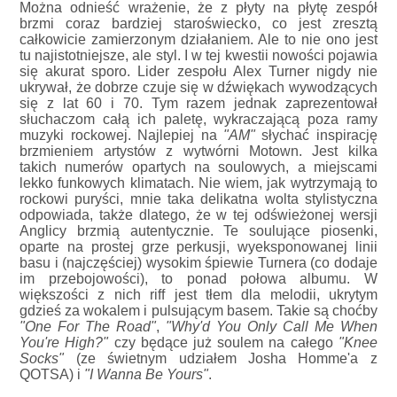
Można odnieść wrażenie, że z płyty na płytę zespół
brzmi coraz bardziej staroświecko, co jest zresztą
całkowicie zamierzonym działaniem. Ale to nie ono jest
tu najistotniejsze, ale styl. I w tej kwestii nowości pojawia
się akurat sporo. Lider zespołu Alex Turner nigdy nie
ukrywał, że dobrze czuje się w dźwiękach wywodzących
się z lat 60 i 70. Tym razem jednak zaprezentował
słuchaczom całą ich paletę, wykraczającą poza ramy
muzyki rockowej. Najlepiej na
"AM"
słychać inspirację
brzmieniem artystów z wytwórni Motown. Jest kilka
takich numerów opartych na soulowych, a miejscami
lekko funkowych klimatach. Nie wiem, jak wytrzymają to
rockowi puryści, mnie taka delikatna wolta stylistyczna
odpowiada, także dlatego, że w tej odświeżonej wersji
Anglicy brzmią autentycznie. Te soulujące piosenki,
oparte na prostej grze perkusji, wyeksponowanej linii
basu i (najczęściej) wysokim śpiewie Turnera (co dodaje
im przebojowości), to ponad połowa albumu. W
większości z nich riff jest tłem dla melodii, ukrytym
gdzieś za wokalem i pulsującym basem. Takie są choćby
"One For The Road"
,
"Why'd You Only Call Me When
You're High?"
czy będące już soulem na całego
"Knee
Socks"
(ze świetnym udziałem Josha Homme'a z
QOTSA) i
"I Wanna Be Yours"
.