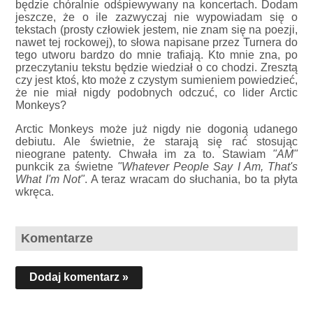
będzie chóralnie odśpiewywany na koncertach. Dodam
jeszcze, że o ile zazwyczaj nie wypowiadam się o
tekstach (prosty człowiek jestem, nie znam się na poezji,
nawet tej rockowej), to słowa napisane przez Turnera do
tego utworu bardzo do mnie trafiają. Kto mnie zna, po
przeczytaniu tekstu będzie wiedział o co chodzi. Zresztą
czy jest ktoś, kto może z czystym sumieniem powiedzieć,
że nie miał nigdy podobnych odczuć, co lider Arctic
Monkeys?
Arctic Monkeys może już nigdy nie dogonią udanego
debiutu. Ale świetnie, że starają się rać stosując
nieograne patenty. Chwała im za to. Stawiam
"AM"
punkcik za świetne
"Whatever People Say I Am, That's
What I'm Not"
. A teraz wracam do słuchania, bo ta płyta
wkręca.
Komentarze
Dodaj komentarz »