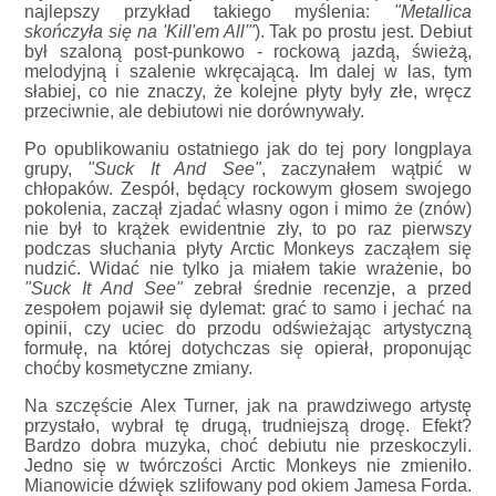
najlepszy przykład takiego myślenia:
"Metallica
skończyła się na 'Kill'em All'"
). Tak po prostu jest. Debiut
był szaloną post-punkowo - rockową jazdą, świeżą,
melodyjną i szalenie wkręcającą. Im dalej w las, tym
słabiej, co nie znaczy, że kolejne płyty były złe, wręcz
przeciwnie, ale debiutowi nie dorównywały.
Po opublikowaniu ostatniego jak do tej pory longplaya
grupy,
"Suck It And See"
, zaczynałem wątpić w
chłopaków. Zespół, będący rockowym głosem swojego
pokolenia, zaczął zjadać własny ogon i mimo że (znów)
nie był to krążek ewidentnie zły, to po raz pierwszy
podczas słuchania płyty Arctic Monkeys zacząłem się
nudzić. Widać nie tylko ja miałem takie wrażenie, bo
"Suck It And See"
zebrał średnie recenzje, a przed
zespołem pojawił się dylemat: grać to samo i jechać na
opinii, czy uciec do przodu odświeżając artystyczną
formułę, na której dotychczas się opierał, proponując
choćby kosmetyczne zmiany.
Na szczęście Alex Turner, jak na prawdziwego artystę
przystało, wybrał tę drugą, trudniejszą drogę. Efekt?
Bardzo dobra muzyka, choć debiutu nie przeskoczyli.
Jedno się w twórczości Arctic Monkeys nie zmieniło.
Mianowicie dźwięk szlifowany pod okiem Jamesa Forda.