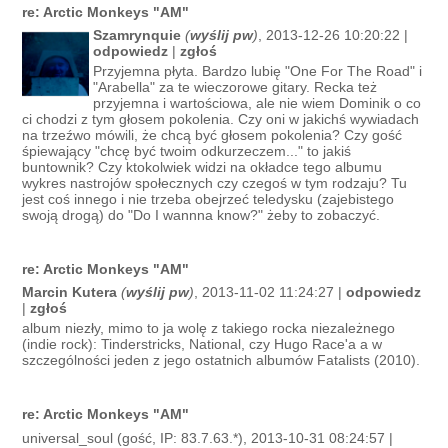
re: Arctic Monkeys "AM"
Szamrynquie
(
wyślij pw
)
, 2013-12-26 10:20:22 |
odpowiedz
|
zgłoś
Przyjemna płyta. Bardzo lubię "One For The Road" i
"Arabella" za te wieczorowe gitary. Recka też
przyjemna i wartościowa, ale nie wiem Dominik o co
ci chodzi z tym głosem pokolenia. Czy oni w jakichś wywiadach
na trzeźwo mówili, że chcą być głosem pokolenia? Czy gość
śpiewający "chcę być twoim odkurzeczem..." to jakiś
buntownik? Czy ktokolwiek widzi na okładce tego albumu
wykres nastrojów społecznych czy czegoś w tym rodzaju? Tu
jest coś innego i nie trzeba obejrzeć teledysku (zajebistego
swoją drogą) do "Do I wannna know?" żeby to zobaczyć.
re: Arctic Monkeys "AM"
Marcin Kutera
(
wyślij pw
)
, 2013-11-02 11:24:27 |
odpowiedz
|
zgłoś
album niezły, mimo to ja wolę z takiego rocka niezależnego
(indie rock): Tinderstricks, National, czy Hugo Race'a a w
szczególności jeden z jego ostatnich albumów Fatalists (2010).
re: Arctic Monkeys "AM"
universal_soul (gość, IP: 83.7.63.*), 2013-10-31 08:24:57 |