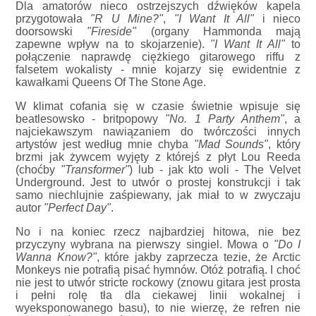
Dla amatorów nieco ostrzejszych dźwięków kapela
przygotowała
"R U Mine?"
,
"I Want It All"
i nieco
doorsowski
"Fireside"
(organy Hammonda mają
zapewne wpływ na to skojarzenie).
"I Want It All"
to
połączenie naprawdę ciężkiego gitarowego riffu z
falsetem wokalisty - mnie kojarzy się ewidentnie z
kawałkami Queens Of The Stone Age.
W klimat cofania się w czasie świetnie wpisuje się
beatlesowsko - britpopowy
"No. 1 Party Anthem"
, a
najciekawszym nawiązaniem do twórczości innych
artystów jest według mnie chyba
"Mad Sounds"
, który
brzmi jak żywcem wyjęty z którejś z płyt Lou Reeda
(choćby
"Transformer"
) lub - jak kto woli - The Velvet
Underground. Jest to utwór o prostej konstrukcji i tak
samo niechlujnie zaśpiewany, jak miał to w zwyczaju
autor
"Perfect Day"
.
No i na koniec rzecz najbardziej hitowa, nie bez
przyczyny wybrana na pierwszy singiel. Mowa o
"Do I
Wanna Know?"
, które jakby zaprzecza tezie, że Arctic
Monkeys nie potrafią pisać hymnów. Otóż potrafią. I choć
nie jest to utwór stricte rockowy (znowu gitara jest prosta
i pełni rolę tła dla ciekawej linii wokalnej i
wyeksponowanego basu), to nie wierzę, że refren nie