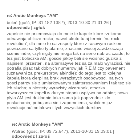
re: Arctic Monkeys "AM"
boleń (gość, IP: 31.182.138.*), 2013-10-30 21:31:26 |
odpowiedz
|
zgłoś
zupelnie nie przemawiaja do mnie te kapele ktore rzekomo
odnawiaja oblicze rocka; nawet ukuto tutaj termin 'nu rock
revolution'; dla mnie to sa zespoly ktore z rasowym rockiem
powiazane sa tylko tytularnie, znacznie wiecej zawdzieczaja
scenie indie, czyli nigdy nie moga tak na serio nabrac czadu; to
tez jest bolaczka AM, goscie jakby bali sie wcisnac guzika z
napisem 'przester', na alternatywe tez sa za malo wyrazisci, nie
potrafia pisac tak dobrych numerow jak R.E.M czy pavement
(uznawani za prekursorow alt/indie); do tego jest to kolejna
kapela ktora cierpi na brak wyrazistych osobowosci, na tych
gosci patrzy sie z umiarkowanym zainteresowaniem i tak tez sie
ich slucha; a niestety wyrazisty wizerunek, otoczka
towarzyszaca kapeli w duzym stopniu wplywa na odbior; nowa
plyta AM jest dokladnie taka sama jak poprzednie: do
posluchania, pobujania sie i zapomnienia; wolalem juz
rewolucje nu'metalowa i tych wszystkich durstow
re: Arctic Monkeys "AM"
Wolrad (gość, IP: 89.72.64.*), 2013-10-31 19:09:01 |
odpowiedz
|
zgłoś