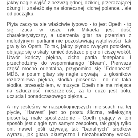
jakby nagle wyjść z bezwzględnej, dzikiej, przerażającej
dżungli i znaleźć się na słonecznej, cichej polance... ale
od początku.
Płyta zaczyna się właściwie typowo - to jest Opeth - to
się rzuca w uszy, ryk Mikaela jest dość
charakterystyczny, a uderzenia gitar na przemian z
melodyjnymi partiami nie pozostawiają wątpliwości, tak
gra tylko Opeth. To tak, jakby płynąc rwącym potokiem,
obijając się o skały, umieć dostrzec piękno i ciszę wokół.
Utwór kończy piękna, cicha partia fortepianu i
przechodzimy do wspomnianego "Bleam". Pierwsza
część mocno orientalna, przypomina się "Edenbeast"
MDB, a potem gitary się nagle urywają i z głośników
rozbrzmiewa piękna, słodka piosenka... no nie taka
słodka, przesadziłem, w muzyce Opeth nie ma miejsca
na sztuczność, nieszczerość, za to dużo jest bólu,
uczucia i ponadczasowego piękna....
A my jesteśmy w najspokojniejszych miejscach na tej
płycie, "Harvest" jest po prostu śliczną, refleksyjną
piosenką; małe spostrzeżenie - Opeth grający w ten
sposób jest ciągle tym samym zespołem, tak grają tylko
oni, nawet jeśli używają tak "banalnych" środków
wyrazu, jak gitara akustyczna i niezabrudzony wokal.