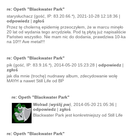
re: Opeth "Blackwater Park"
starysłuchacz (gość, IP: 83.20.66.*), 2021-10-28 12:18:36 |
odpowiedz
|
zgłoś
Przez tę cholerną epidemię przeoczyłem, że w marcu minęło
20 lat od wydania tego arcydzieła. Pod tą płytą już napisaliście
Państwo wszystko. Nie mam nic do dodania, prawdziwa 10-ka
na 10!!! Ave metal!!!
re: Opeth "Blackwater Park"
pik (gość, IP: 83.9.16.*), 2014-05-20 15:23:28 |
odpowiedz
|
zgłoś
jak dla mnie (trochę) nudnawy album, zdecydowanie wolę
MAYH a nawet Still Life od BP
re: Opeth "Blackwater Park"
Wolrad
(
wyślij pw
)
, 2014-05-20 21:05:36 |
odpowiedz
|
zgłoś
Blackwater Park jest konkretniejszy od Still Life
re: Opeth "Blackwater Park"