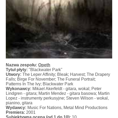
Nazwa zespołu:
Opeth
Tytuł płyty:
"Blackwater Park"
Utwory:
The Leper Affinity; Bleak; Harvest; The Drapery
Falls; Birge For November; The Funeral Portrait;
Patterns In The Ivy; Blackwater Park
Wykonawcy:
Mikael Akerfeldt - gitara, wokal; Peter
Lindgren - gitara; Martin Mendez - gitara basowa; Martin
Lopez - instrumenty perkusyjne; Steven Wilson - wokal,
pianino, gitara
Wydawcy:
Music For Nations, Metal Mind Productions
Premiera:
2001
Subiektywna ocena (od 1 do 10):
10