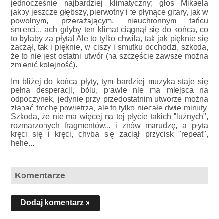
jednocześnie najbardziej klimatyczny; głos Mikaela
jakby jeszcze głębszy, pierwotny i te płynące gitary, jak w
powolnym, przerażającym, nieuchronnym tańcu
śmierci... ach gdyby ten klimat ciągnął się do końca, co
to byłaby za płyta! Ale to tylko chwila, tak jak pięknie się
zaczął, tak i pięknie, w ciszy i smutku odchodzi, szkoda,
że to nie jest ostatni utwór (na szczęście zawsze można
zmienić kolejność).
Im bliżej do końca płyty, tym bardziej muzyka staje się
pełna desperacji, bólu, prawie nie ma miejsca na
odpoczynek, jedynie przy przedostatnim utworze można
złapać trochę powietrza, ale to tylko niecałe dwie minuty.
Szkoda, że nie ma więcej na tej płycie takich "luźnych",
rozmarzonych fragmentów... i znów marudzę, a płyta
kręci się i kręci, chyba się zaciął przycisk "repeat",
hehe...
Komentarze
Dodaj komentarz »