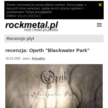
Serwis rockmetal.pl używa plików cookies. Korzystając z
naszych stron wyrażasz zgodę na ich użycie zgodnie z
ustawieniami Twojej przeglądarki.
Zobacz
więcej informacji
.
Recenzje płyt
recenzja: Opeth "Blackwater Park"
18.03.2001 autor:
Arhaathu