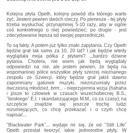
Kolejna płyta Opeth, kolejny powód dla którego warto
żyć. Jestem pewien dwóch rzeczy. Po pierwsze - tej płyty
trzeba wysłuchać przynajmniej 5-10 razy, aby w ogóle
coś konkretnego o niej powiedzieć; po drugie - jest
zdecydowanie lepsza od swojej poprzedniczki.
To są fakty. A potem już tylko znaki zapytania. Czy Opeth
będzie grał tak samo za 10, 20 lat? I jak będzie wtedy
wyglądała moja półka z płytami? ...bardzo dziwne
pytania. Cholera, nie wiem jak będą wyglądały
odpowiedzi na nie, ale jestem pewien, że będą na
wspomaninej półce wszystkie płyty szerzej nieznanego
zespołu ze Szwecji, który będzie grał jakiś dawno
zapomniany gatunek muzyki, niezrozumiały przez
ówczesną młodzież, brrrr... - nieprzyjemna wizja (hahaha
i pisze to człowiek w czasach wszechobecnej B.S.,
"boskiego" E.I. i skandalizującego M.M., co za czasy); na
szczęście znajdzie się jeszcze trochę ludzi
rozumiejących, co chcę przekazać i o czym chcę
napisać...
"Blackwater Park"... wydaje mi się, że od "Still Life"
Opeth przestał tworzyć takie jednorodne płyty. W