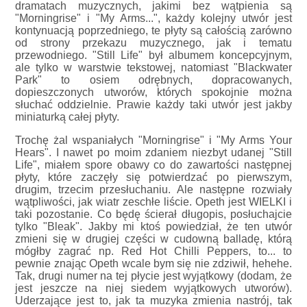
dramatach muzycznych, jakimi bez wątpienia są
"Morningrise" i "My Arms...", każdy kolejny utwór jest
kontynuacją poprzedniego, te płyty są całością zarówno
od strony przekazu muzycznego, jak i tematu
przewodniego. "Still Life" był albumem koncepcyjnym,
ale tylko w warstwie tekstowej, natomiast "Blackwater
Park" to osiem odrębnych, dopracowanych,
dopieszczonych utworów, których spokojnie można
słuchać oddzielnie. Prawie każdy taki utwór jest jakby
miniaturką całej płyty.
Trochę żal wspaniałych "Morningrise" i "My Arms Your
Hears". I nawet po moim zdaniem niezbyt udanej "Still
Life", miałem spore obawy co do zawartości następnej
płyty, które zaczęły się potwierdzać po pierwszym,
drugim, trzecim przesłuchaniu. Ale następne rozwiały
wątpliwości, jak wiatr zeschłe liście. Opeth jest WIELKI i
taki pozostanie. Co będę ścierał długopis, posłuchajcie
tylko "Bleak". Jakby mi ktoś powiedział, że ten utwór
zmieni się w drugiej części w cudowną balladę, którą
mógłby zagrać np. Red Hot Chilli Peppers, to... to
pewnie znając Opeth wcale bym się nie zdziwił, hehehe.
Tak, drugi numer na tej płycie jest wyjątkowy (dodam, że
jest jeszcze na niej siedem wyjątkowych utworów).
Uderzające jest to, jak ta muzyka zmienia nastrój, tak