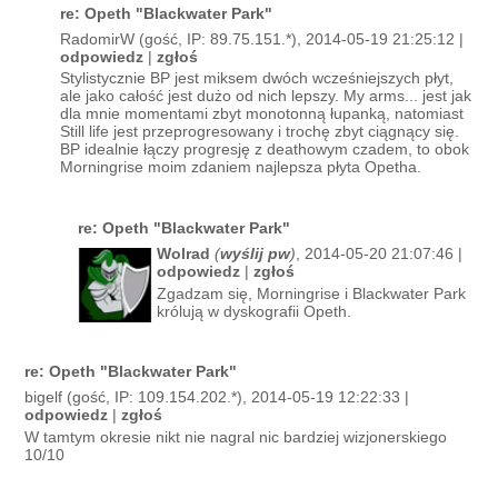
re: Opeth "Blackwater Park"
RadomirW (gość, IP: 89.75.151.*), 2014-05-19 21:25:12 |
odpowiedz
|
zgłoś
Stylistycznie BP jest miksem dwóch wcześniejszych płyt,
ale jako całość jest dużo od nich lepszy. My arms... jest jak
dla mnie momentami zbyt monotonną łupanką, natomiast
Still life jest przeprogresowany i trochę zbyt ciągnący się.
BP idealnie łączy progresję z deathowym czadem, to obok
Morningrise moim zdaniem najlepsza płyta Opetha.
re: Opeth "Blackwater Park"
Wolrad
(
wyślij pw
)
, 2014-05-20 21:07:46 |
odpowiedz
|
zgłoś
Zgadzam się, Morningrise i Blackwater Park
królują w dyskografii Opeth.
re: Opeth "Blackwater Park"
bigelf (gość, IP: 109.154.202.*), 2014-05-19 12:22:33 |
odpowiedz
|
zgłoś
W tamtym okresie nikt nie nagral nic bardziej wizjonerskiego
10/10