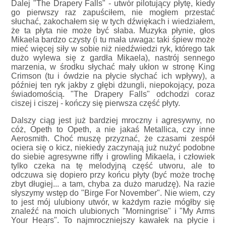
Dalej "The Drapery Falls" - utwór pilotujący płytę, kiedy
go pierwszy raz zapuściłem, nie mogłem przestać
słuchać, zakochałem się w tych dźwiękach i wiedziałem,
że ta płyta nie może być słaba. Muzyka płynie, głos
Mikaela bardzo czysty (i tu mała uwaga: taki śpiew może
mieć więcej siły w sobie niż niedźwiedzi ryk, którego tak
dużo wylewa się z gardła Mikaela), nastrój sennego
marzenia, w środku słychać mały ukłon w stronę King
Crimson (tu i ówdzie na płycie słychać ich wpływy), a
później ten ryk jakby z głębi dżungli, niepokojący, poza
świadomością. "The Drapery Falls" odchodzi coraz
ciszej i ciszej - kończy się pierwsza część płyty.
Dalszy ciąg jest już bardziej mroczny i agresywny, no
cóż, Opeth to Opeth, a nie jakaś Metallica, czy inne
Aerosmith. Choć muszę przyznać, że czasami zespół
ociera się o kicz, niekiedy zaczynają już nużyć podobne
do siebie agresywne riffy i growling Mikaela, i człowiek
tylko czeka na tę melodyjną część utworu, ale to
odczuwa się dopiero przy końcu płyty (być może trochę
zbyt długiej... a tam, chyba za dużo marudzę). Na razie
słyszymy wstęp do "Birge For November". Nie wiem, czy
to jest mój ulubiony utwór, w każdym razie mógłby się
znaleźć na moich ulubionych "Morningrise" i "My Arms
Your Hears". To najmroczniejszy kawałek na płycie i