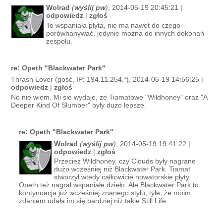
Wolrad
(
wyślij pw
)
, 2014-05-19 20:45:21 |
odpowiedz
|
zgłoś
To wspaniała płyta, nie ma nawet do czego
porównanywać, jedynie można do innych dokonań
zespołu.
re: Opeth "Blackwater Park"
Thrash Lover (gość, IP: 194.11.254.*), 2014-05-19 14:56:25 |
odpowiedz
|
zgłoś
No nie wiem. Mi sie wydaje, ze Tiamatowe "Wildhoney" oraz "A
Deeper Kind Of Slumber" byly duzo lepsze.
re: Opeth "Blackwater Park"
Wolrad
(
wyślij pw
)
, 2014-05-19 19:41:22 |
odpowiedz
|
zgłoś
Przecież Wildhoney, czy Clouds były nagrane
dużo wcześniej niż Blackwater Park. Tiamat
stworzył wtedy całkowicie nowatorskie płyty.
Opeth też nagrał wspaniałe dzieło. Ale Blackwater Park to
kontynuacja już wcześniej znanego stylu, tyle, że moim
zdaniem udała im się bardziej niż takie Still Life.