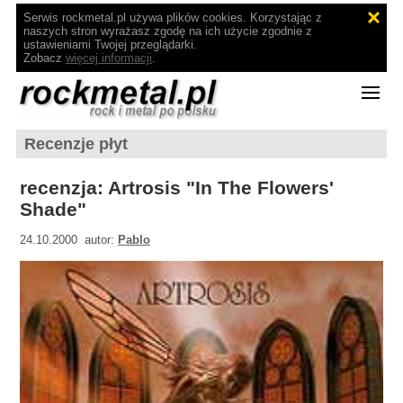
Serwis rockmetal.pl używa plików cookies. Korzystając z
naszych stron wyrażasz zgodę na ich użycie zgodnie z
ustawieniami Twojej przeglądarki.
Zobacz
więcej informacji
.
Recenzje płyt
recenzja: Artrosis "In The Flowers'
Shade"
24.10.2000 autor:
Pablo