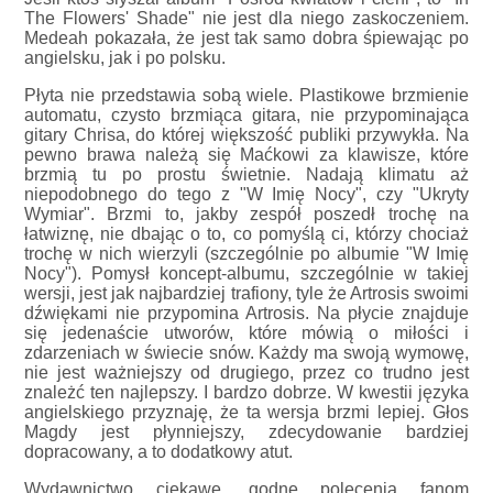
The Flowers' Shade" nie jest dla niego zaskoczeniem.
Medeah pokazała, że jest tak samo dobra śpiewając po
angielsku, jak i po polsku.
Płyta nie przedstawia sobą wiele. Plastikowe brzmienie
automatu, czysto brzmiąca gitara, nie przypominająca
gitary Chrisa, do której większość publiki przywykła. Na
pewno brawa należą się Maćkowi za klawisze, które
brzmią tu po prostu świetnie. Nadają klimatu aż
niepodobnego do tego z "W Imię Nocy", czy "Ukryty
Wymiar". Brzmi to, jakby zespół poszedł trochę na
łatwiznę, nie dbając o to, co pomyślą ci, którzy chociaż
trochę w nich wierzyli (szczególnie po albumie "W Imię
Nocy"). Pomysł koncept-albumu, szczególnie w takiej
wersji, jest jak najbardziej trafiony, tyle że Artrosis swoimi
dźwiękami nie przypomina Artrosis. Na płycie znajduje
się jedenaście utworów, które mówią o miłości i
zdarzeniach w świecie snów. Każdy ma swoją wymowę,
nie jest ważniejszy od drugiego, przez co trudno jest
znależć ten najlepszy. I bardzo dobrze. W kwestii języka
angielskiego przyznaję, że ta wersja brzmi lepiej. Głos
Magdy jest płynniejszy, zdecydowanie bardziej
dopracowany, a to dodatkowy atut.
Wydawnictwo ciekawe, godne polecenia fanom