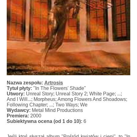
Nazwa zespołu:
Artrosis
Tytuł płyty:
"In The Flowers' Shade"
Utwory:
Unreal Story; Unreal Story 2; White Page; ...;
And I Will...; Morpheus; Among Flowers And Shoadows;
Following Chapter; ...; Two Ways; We
Wydawcy:
Metal Mind Productions
Premiera:
2000
Subiektywna ocena (od 1 do 10):
6
Jeśli ktoś słyszał album "Pośród kwiatów i cieni", to "In