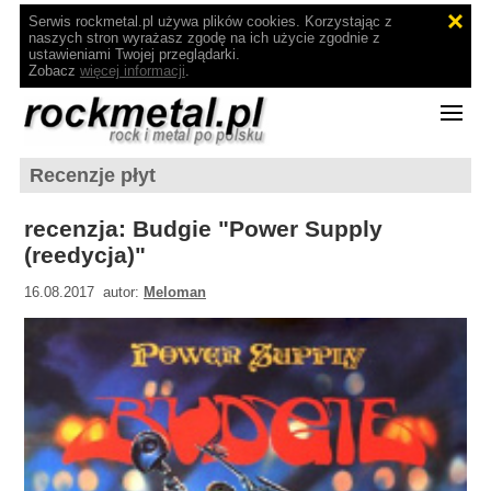
Serwis rockmetal.pl używa plików cookies. Korzystając z
naszych stron wyrażasz zgodę na ich użycie zgodnie z
ustawieniami Twojej przeglądarki.
Zobacz
więcej informacji
.
Recenzje płyt
recenzja: Budgie "Power Supply
(reedycja)"
16.08.2017 autor:
Meloman