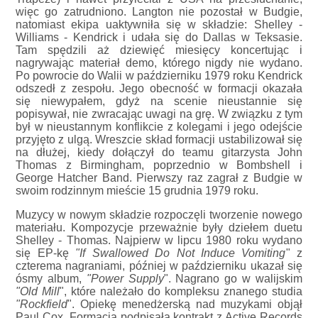
więc go zatrudniono. Langton nie pozostał w Budgie,
natomiast ekipa uaktywniła się w składzie: Shelley -
Williams - Kendrick i udała się do Dallas w Teksasie.
Tam spędzili aż dziewięć miesięcy koncertując i
nagrywając materiał demo, którego nigdy nie wydano.
Po powrocie do Walii w październiku 1979 roku Kendrick
odszedł z zespołu. Jego obecność w formacji okazała
się niewypałem, gdyż na scenie nieustannie się
popisywał, nie zwracając uwagi na grę. W związku z tym
był w nieustannym konflikcie z kolegami i jego odejście
przyjęto z ulgą. Wreszcie skład formacji ustabilizował się
na dłużej, kiedy dołączył do teamu gitarzysta John
Thomas z Birmingham, poprzednio w Bombshell i
George Hatcher Band. Pierwszy raz zagrał z Budgie w
swoim rodzinnym mieście 15 grudnia 1979 roku.
Muzycy w nowym składzie rozpoczęli tworzenie nowego
materiału. Kompozycje przeważnie były dziełem duetu
Shelley - Thomas. Najpierw w lipcu 1980 roku wydano
się EP-kę
"If Swallowed Do Not Induce Vomiting
" z
czterema nagraniami, później w październiku ukazał się
ósmy album,
"Power Supply
". Nagrano go w walijskim
"Old Mill
", które należało do kompleksu znanego studia
"Rockfield
". Opiekę menedżerską nad muzykami objął
Paul Cox. Formacja podpisała kontrakt z Active Records