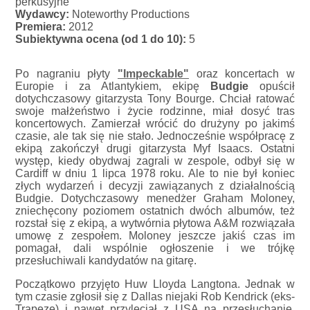
perkusyjne
Wydawcy:
Noteworthy Productions
Premiera:
2012
Subiektywna ocena (od 1 do 10):
5
Po nagraniu płyty
"Impeckable"
oraz koncertach w
Europie i za Atlantykiem, ekipę
Budgie
opuścił
dotychczasowy gitarzysta Tony Bourge. Chciał ratować
swoje małżeństwo i życie rodzinne, miał dosyć tras
koncertowych. Zamierzał wrócić do drużyny po jakimś
czasie, ale tak się nie stało. Jednocześnie współpracę z
ekipą zakończył drugi gitarzysta Myf Isaacs. Ostatni
występ, kiedy obydwaj zagrali w zespole, odbył się w
Cardiff w dniu 1 lipca 1978 roku. Ale to nie był koniec
złych wydarzeń i decyzji zawiązanych z działalnością
Budgie. Dotychczasowy menedżer Graham Moloney,
zniechęcony poziomem ostatnich dwóch albumów, też
rozstał się z ekipą, a wytwórnia płytowa A&M rozwiązała
umowę z zespołem. Moloney jeszcze jakiś czas im
pomagał, dali wspólnie ogłoszenie i we trójkę
przesłuchiwali kandydatów na gitarę.
Początkowo przyjęto Huw Lloyda Langtona. Jednak w
tym czasie zgłosił się z Dallas niejaki Rob Kendrick (eks-
Trapeze) i nawet przyleciał z USA na przesłuchanie,