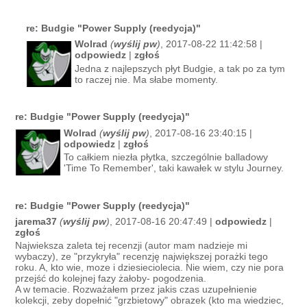
re: Budgie "Power Supply (reedycja)"
Wolrad
(
wyślij pw
)
, 2017-08-22 11:42:58 |
odpowiedz
|
zgłoś
Jedna z najlepszych płyt Budgie, a tak po za tym
to raczej nie. Ma słabe momenty.
re: Budgie "Power Supply (reedycja)"
Wolrad
(
wyślij pw
)
, 2017-08-16 23:40:15 |
odpowiedz
|
zgłoś
To całkiem niezła płytka, szczególnie balladowy
'Time To Remember', taki kawałek w stylu Journey.
re: Budgie "Power Supply (reedycja)"
jarema37
(
wyślij pw
)
, 2017-08-16 20:47:49 |
odpowiedz
|
zgłoś
Najwieksza zaleta tej recenzji (autor mam nadzieje mi
wybaczy), ze "przykryła" recenzję największej porażki tego
roku. A, kto wie, moze i dziesieciolecia. Nie wiem, czy nie pora
przejść do kolejnej fazy żałoby- pogodzenia.
A w temacie. Rozważałem przez jakis czas uzupełnienie
kolekcji, zeby dopełnić "grzbietowy" obrazek (kto ma wiedziec,