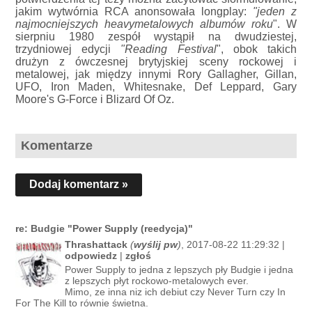
jakim wytwórnia RCA anonsowała longplay:
"jeden z
najmocniejszych heavymetalowych albumów roku
". W
sierpniu 1980 zespół wystąpił na dwudziestej,
trzydniowej edycji
"Reading Festival
", obok takich
drużyn z ówczesnej brytyjskiej sceny rockowej i
metalowej, jak między innymi Rory Gallagher, Gillan,
UFO, Iron Maden, Whitesnake, Def Leppard, Gary
Moore's G-Force i Blizard Of Oz.
Komentarze
Dodaj komentarz »
re: Budgie "Power Supply (reedycja)"
Thrashattack
(
wyślij pw
)
, 2017-08-22 11:29:32 |
odpowiedz
|
zgłoś
Power Supply to jedna z lepszych pły Budgie i jedna
z lepszych płyt rockowo-metalowych ever.
Mimo, ze inna niz ich debiut czy Never Turn czy In
For The Kill to równie świetna.