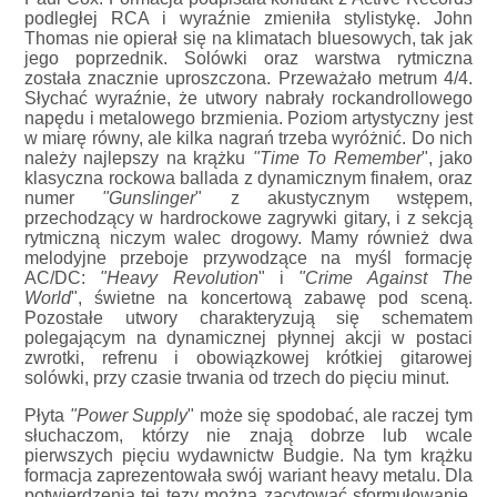
podległej RCA i wyraźnie zmieniła stylistykę. John
Thomas nie opierał się na klimatach bluesowych, tak jak
jego poprzednik. Solówki oraz warstwa rytmiczna
została znacznie uproszczona. Przeważało metrum 4/4.
Słychać wyraźnie, że utwory nabrały rockandrollowego
napędu i metalowego brzmienia. Poziom artystyczny jest
w miarę równy, ale kilka nagrań trzeba wyróżnić. Do nich
należy najlepszy na krążku
"Time To Remember
", jako
klasyczna rockowa ballada z dynamicznym finałem, oraz
numer
"Gunslinger
" z akustycznym wstępem,
przechodzący w hardrockowe zagrywki gitary, i z sekcją
rytmiczną niczym walec drogowy. Mamy również dwa
melodyjne przeboje przywodzące na myśl formację
AC/DC:
"Heavy Revolution
" i
"Crime Against The
World
", świetne na koncertową zabawę pod sceną.
Pozostałe utwory charakteryzują się schematem
polegającym na dynamicznej płynnej akcji w postaci
zwrotki, refrenu i obowiązkowej krótkiej gitarowej
solówki, przy czasie trwania od trzech do pięciu minut.
Płyta
"Power Supply
" może się spodobać, ale raczej tym
słuchaczom, którzy nie znają dobrze lub wcale
pierwszych pięciu wydawnictw Budgie. Na tym krążku
formacja zaprezentowała swój wariant heavy metalu. Dla
potwierdzenia tej tezy można zacytować sformułowanie,