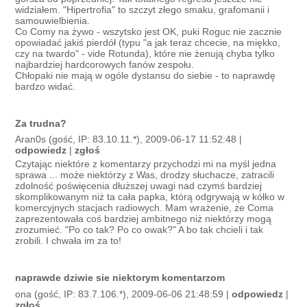
widziałem. "Hipertrofia" to szczyt złego smaku, grafomanii i
samouwielbienia.
Co Comy na żywo - wszytsko jest OK, puki Roguc nie zacznie
opowiadać jakiś pierdół (typu "a jak teraz chcecie, na miękko,
czy na twardo" - vide Rotunda), które nie żenują chyba tylko
najbardziej hardcorowych fanów zespołu.
Chłopaki nie mają w ogóle dystansu do siebie - to naprawdę
bardzo widać.
Za trudna?
Aran0s (gość, IP: 83.10.11.*), 2009-06-17 11:52:48 |
odpowiedz
|
zgłoś
Czytając niektóre z komentarzy przychodzi mi na myśl jedna
sprawa ... może niektórzy z Was, drodzy słuchacze, zatracili
zdolność poświęcenia dłuższej uwagi nad czymś bardziej
skomplikowanym niż ta cała papka, którą odgrywają w kółko w
komercyjnych stacjach radiowych. Mam wrażenie, że Coma
zaprezentowała coś bardziej ambitnego niż niektórzy mogą
zrozumieć. "Po co tak? Po co owak?" A bo tak chcieli i tak
zrobili. I chwała im za to!
naprawde dziwie sie niektorym komentarzom
ona (gość, IP: 83.7.106.*), 2009-06-06 21:48:59 |
odpowiedz
|
zgłoś