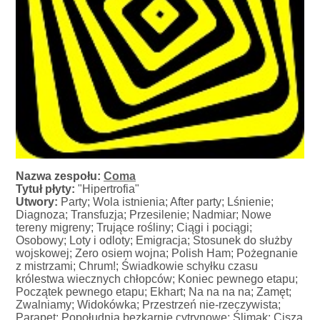
Nazwa zespołu:
Coma
Tytuł płyty:
"Hipertrofia"
Utwory:
Party; Wola istnienia; After party; Lśnienie;
Diagnoza; Transfuzja; Przesilenie; Nadmiar; Nowe
tereny migreny; Trujące rośliny; Ciągi i pociągi;
Osobowy; Loty i odloty; Emigracja; Stosunek do służby
wojskowej; Zero osiem wojna; Polish Ham; Pożegnanie
z mistrzami; Chrum!; Świadkowie schyłku czasu
królestwa wiecznych chłopców; Koniec pewnego etapu;
Początek pewnego etapu; Ekhart; Na na na na; Zamęt;
Zwalniamy; Widokówka; Przestrzeń nie-rzeczywista;
Parapet; Popołudnia bezkarnie cytrynowe; Ślimak; Cisza