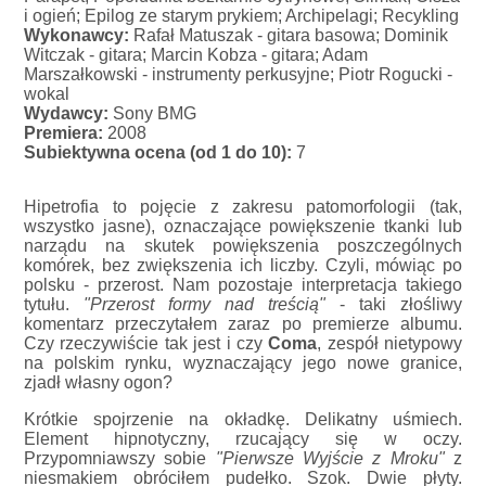
i ogień; Epilog ze starym prykiem; Archipelagi; Recykling
Wykonawcy:
Rafał Matuszak - gitara basowa; Dominik
Witczak - gitara; Marcin Kobza - gitara; Adam
Marszałkowski - instrumenty perkusyjne; Piotr Rogucki -
wokal
Wydawcy:
Sony BMG
Premiera:
2008
Subiektywna ocena (od 1 do 10):
7
Hipetrofia to pojęcie z zakresu patomorfologii (tak,
wszystko jasne), oznaczające powiększenie tkanki lub
narządu na skutek powiększenia poszczególnych
komórek, bez zwiększenia ich liczby. Czyli, mówiąc po
polsku - przerost. Nam pozostaje interpretacja takiego
tytułu.
"Przerost formy nad treścią"
- taki złośliwy
komentarz przeczytałem zaraz po premierze albumu.
Czy rzeczywiście tak jest i czy
Coma
, zespół nietypowy
na polskim rynku, wyznaczający jego nowe granice,
zjadł własny ogon?
Krótkie spojrzenie na okładkę. Delikatny uśmiech.
Element hipnotyczny, rzucający się w oczy.
Przypomniawszy sobie
"Pierwsze Wyjście z Mroku"
z
niesmakiem obróciłem pudełko. Szok. Dwie płyty.