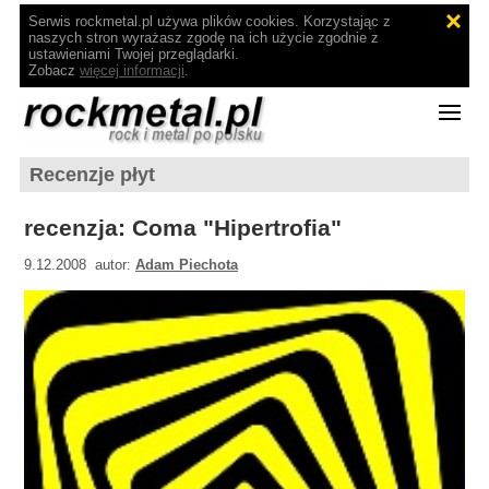
Serwis rockmetal.pl używa plików cookies. Korzystając z
naszych stron wyrażasz zgodę na ich użycie zgodnie z
ustawieniami Twojej przeglądarki.
Zobacz
więcej informacji
.
Recenzje płyt
recenzja: Coma "Hipertrofia"
9.12.2008 autor:
Adam Piechota