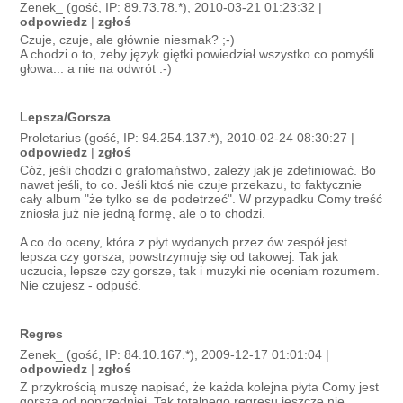
Zenek_ (gość, IP: 89.73.78.*), 2010-03-21 01:23:32 |
odpowiedz
|
zgłoś
Czuje, czuje, ale głównie niesmak? ;-)
A chodzi o to, żeby język giętki powiedział wszystko co pomyśli
głowa... a nie na odwrót :-)
Lepsza/Gorsza
Proletarius (gość, IP: 94.254.137.*), 2010-02-24 08:30:27 |
odpowiedz
|
zgłoś
Cóż, jeśli chodzi o grafomaństwo, zależy jak je zdefiniować. Bo
nawet jeśli, to co. Jeśli ktoś nie czuje przekazu, to faktycznie
cały album "że tylko se de podetrzeć". W przypadku Comy treść
zniosła już nie jedną formę, ale o to chodzi.
A co do oceny, która z płyt wydanych przez ów zespół jest
lepsza czy gorsza, powstrzymuję się od takowej. Tak jak
uczucia, lepsze czy gorsze, tak i muzyki nie oceniam rozumem.
Nie czujesz - odpuść.
Regres
Zenek_ (gość, IP: 84.10.167.*), 2009-12-17 01:01:04 |
odpowiedz
|
zgłoś
Z przykrością muszę napisać, że każda kolejna płyta Comy jest
gorsza od poprzedniej. Tak totalnego regresu jeszcze nie