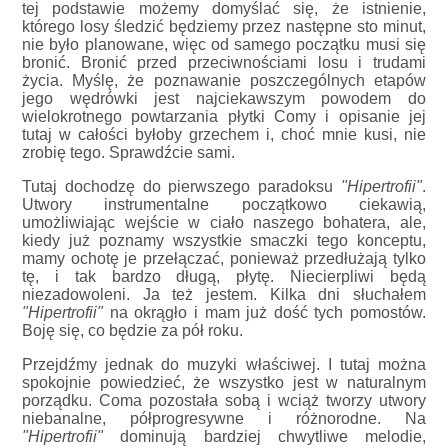
tej podstawie możemy domyślać się, że istnienie,
którego losy śledzić będziemy przez następne sto minut,
nie było planowane, więc od samego początku musi się
bronić. Bronić przed przeciwnościami losu i trudami
życia. Myślę, że poznawanie poszczególnych etapów
jego wędrówki jest najciekawszym powodem do
wielokrotnego powtarzania płytki Comy i opisanie jej
tutaj w całości byłoby grzechem i, choć mnie kusi, nie
zrobię tego. Sprawdźcie sami.
Tutaj dochodzę do pierwszego paradoksu
"Hipertrofii"
.
Utwory instrumentalne początkowo ciekawią,
umożliwiając wejście w ciało naszego bohatera, ale,
kiedy już poznamy wszystkie smaczki tego konceptu,
mamy ochotę je przełączać, ponieważ przedłużają tylko
tę, i tak bardzo długą, płytę. Niecierpliwi będą
niezadowoleni. Ja też jestem. Kilka dni słuchałem
"Hipertrofii"
na okrągło i mam już dość tych pomostów.
Boję się, co będzie za pół roku.
Przejdźmy jednak do muzyki właściwej. I tutaj można
spokojnie powiedzieć, że wszystko jest w naturalnym
porządku. Coma pozostała sobą i wciąż tworzy utwory
niebanalne, półprogresywne i różnorodne. Na
"Hipertrofii"
dominują bardziej chwytliwe melodie,