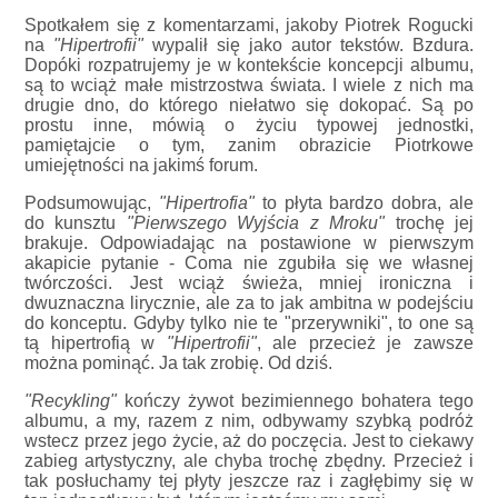
Spotkałem się z komentarzami, jakoby Piotrek Rogucki
na
"Hipertrofii"
wypalił się jako autor tekstów. Bzdura.
Dopóki rozpatrujemy je w kontekście koncepcji albumu,
są to wciąż małe mistrzostwa świata. I wiele z nich ma
drugie dno, do którego niełatwo się dokopać. Są po
prostu inne, mówią o życiu typowej jednostki,
pamiętajcie o tym, zanim obrazicie Piotrkowe
umiejętności na jakimś forum.
Podsumowując,
"Hipertrofia"
to płyta bardzo dobra, ale
do kunsztu
"Pierwszego Wyjścia z Mroku"
trochę jej
brakuje. Odpowiadając na postawione w pierwszym
akapicie pytanie - Coma nie zgubiła się we własnej
twórczości. Jest wciąż świeża, mniej ironiczna i
dwuznaczna lirycznie, ale za to jak ambitna w podejściu
do konceptu. Gdyby tylko nie te "przerywniki", to one są
tą hipertrofią w
"Hipertrofii"
, ale przecież je zawsze
można pominąć. Ja tak zrobię. Od dziś.
"Recykling"
kończy żywot bezimiennego bohatera tego
albumu, a my, razem z nim, odbywamy szybką podróż
wstecz przez jego życie, aż do poczęcia. Jest to ciekawy
zabieg artystyczny, ale chyba trochę zbędny. Przecież i
tak posłuchamy tej płyty jeszcze raz i zagłębimy się w