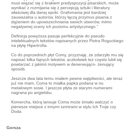
musi wiązać się z brakiem predyspozycji pisarskich, może
wynikać z rozmijania się z percepcją sztuki i literatury
właściwej dla danej epoki. Grafomania jest bardziej
zauważalna u autorów, którzy łączą przymus pisania z
dążeniem do upowszechniania swoich utworów, mimo
negatywnej oceny ich poziomu artystycznego."
Definicja powyższa pasuje perfekcyjnie do pseudo
intelektualnych tekstów napisanych przez Piotra Roguckiego
na płytę Hipertrofia.
Co do poprzednich płyt Comy, przyznaję, że zdarzyło mu się
napisać kilka fajnych tekstów, aczkolwiek też często lubił się
powtarzać z jakimś motywem w denerwująco- żenujący
sposób.
Jeszcze dwa lata temu miałem pewne wątpliwości, ale teraz
już nie mam, Coma to miałka papka podana w nu
metalowym sosie. I jeszcze płyta ze starymi numerami
nagrana po angielsku.
Komercha, którą lansuje Coma może śmiało walczyć o
pierwsze miejsce z innymi szmirami w stylu Ich Troje czy
Doda.
Gorsza