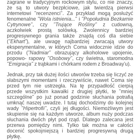
zagrane w tradycyjnym rockowym stylu, co nie znaczy,
że są to utwory bezpłciowe, jak twierdzą pierwsi
internetowi "recenzenci". Za przykład mogą posłużyć
fenomenalne
"Wola istnienia..."
i
"Popołudnia Bezkarnie
Cytrynowe"
, czy
"Trujące Rośliny"
z cudowną,
aczkolwiek prostą solówką. Zwolennicy bardziej
progresywnego grania także znajdą coś dla siebie
(
"Ekhart"
), ale uwagę najbardziej zwracają utwory
eksperymentalne, w których Coma widocznie idzie do
przodu (
"Nadmiar"
obrazujący alkoholowe upojenie,
popowo- rapowy
"Osobowy"
, czy świetna, staromodna
"Emigracja"
z trąbkami i chórkami rodem z Broadway'u).
Jednak, przy tak dużej ilości utworów trzeba się liczyć ze
słabszymi momentami i rzeczywiście, nawet Coma się
przed tym nie ustrzegła. Na tę przypadłość cierpią
przede wszystkim kawałki z drugiej płytki, te "mniej
szczególne" po już ponad godzinie słuchania potrafią
umknąć naszej uwadze. I tutaj dochodzimy do kolejnej
wady
"Hipertrofii"
, czyli jej długości. Niemożliwym jest
skupienie się na każdym utworze, album nuży podczas
słuchania dwóch płyt pod rząd. Dlatego zalecana jest
przerwa pomiędzy nimi. Tylko tak można w całości
docenić spokojniejszą i bardziej progresywną drugą
płytkę.