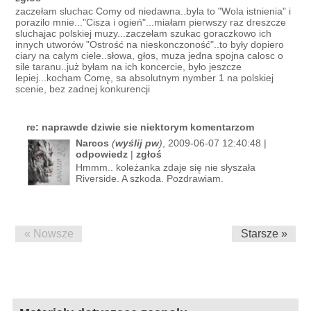
zaczełam sluchac Comy od niedawna..byla to "Wola istnienia" i
porazilo mnie..."Cisza i ogień"...miałam pierwszy raz dreszcze
sluchajac polskiej muzy...zaczełam szukac goraczkowo ich
innych utworów "Ostrość na nieskonczoność"..to były dopiero
ciary na calym ciele..słowa, głos, muza jedna spojna calosc o
sile taranu..już byłam na ich koncercie, było jeszcze
lepiej...kocham Comę, sa absolutnym nymber 1 na polskiej
scenie, bez zadnej konkurencji
re: naprawde dziwie sie niektorym komentarzom
Narcos
(
wyślij pw
)
, 2009-06-07 12:40:48 |
odpowiedz
|
zgłoś
Hmmm.. koleżanka zdaje się nie słyszała
Riverside. A szkoda. Pozdrawiam.
« Nowsze
Starsze »