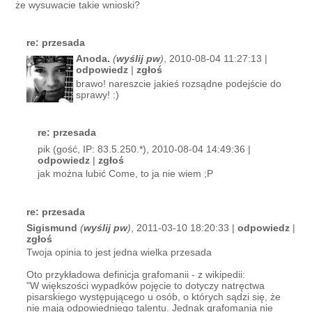
że wysuwacie takie wnioski?
re: przesada
Anoda.
(
wyślij pw
)
, 2010-08-04 11:27:13 |
odpowiedz
|
zgłoś
brawo! nareszcie jakieś rozsądne podejście do
sprawy! :)
re: przesada
pik (gość, IP: 83.5.250.*), 2010-08-04 14:49:36 |
odpowiedz
|
zgłoś
jak można lubić Come, to ja nie wiem ;P
re: przesada
Sigismund
(
wyślij pw
)
, 2011-03-10 18:20:33 |
odpowiedz
|
zgłoś
Twoja opinia to jest jedna wielka przesada
Oto przykładowa definicja grafomanii - z wikipedii:
"W większości wypadków pojęcie to dotyczy natręctwa
pisarskiego występującego u osób, o których sądzi się, że
nie mają odpowiedniego talentu. Jednak grafomania nie