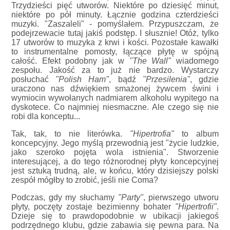
Trzydzieści pięć utworów. Niektóre po dziesięć minut,
niektóre po pół minuty. Łącznie godzina czterdzieści
muzyki. "Zaszaleli" - pomyślałem. Przypuszczam, że
podejrzewacie tutaj jakiś podstęp. I słusznie! Otóż, tylko
17 utworów to muzyka z krwi i kości. Pozostałe kawałki
to instrumentalne pomosty, łączące płytę w spójną
całość. Efekt podobny jak w
"The Wall"
wiadomego
zespołu. Jakość za to już nie bardzo. Wystarczy
posłuchać
"Polish Ham"
, bądź
"Przesilenia"
, gdzie
uraczono nas dźwiękiem smażonej żywcem świni i
wymiocin wywołanych nadmiarem alkoholu wypitego na
dyskotece. Co najmniej niesmaczne. Ale czego się nie
robi dla konceptu...
Tak, tak, to nie literówka.
"Hipertrofia"
to album
koncepcyjny. Jego myślą przewodnią jest "życie ludzkie,
jako szeroko pojęta wola istnienia". Stworzenie
interesującej, a do tego różnorodnej płyty koncepcyjnej
jest sztuką trudną, ale, w końcu, który dzisiejszy polski
zespół mógłby to zrobić, jeśli nie Coma?
Podczas, gdy my słuchamy
"Party"
, pierwszego utworu
płyty, poczęty zostaje bezimienny bohater
"Hipertrofii"
.
Dzieje się to prawdopodobnie w ubikacji jakiegoś
podrzędnego klubu, gdzie zabawia się pewna para. Na