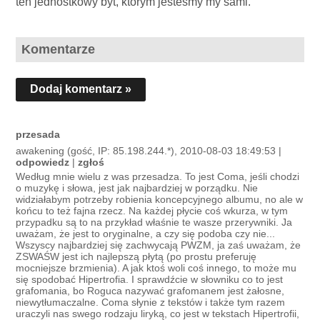
ten jednostkowy byt, którym jesteśmy my sami.
Komentarze
Dodaj komentarz »
przesada
awakening (gość, IP: 85.198.244.*), 2010-08-03 18:49:53 |
odpowiedz
|
zgłoś
Według mnie wielu z was przesadza. To jest Coma, jeśli chodzi
o muzykę i słowa, jest jak najbardziej w porządku. Nie
widziałabym potrzeby robienia koncepcyjnego albumu, no ale w
końcu to też fajna rzecz. Na każdej płycie coś wkurza, w tym
przypadku są to na przykład właśnie te wasze przerywniki. Ja
uważam, że jest to oryginalne, a czy się podoba czy nie...
Wszyscy najbardziej się zachwycają PWZM, ja zaś uważam, że
ZSWAŚW jest ich najlepszą płytą (po prostu preferuję
mocniejsze brzmienia). A jak ktoś woli coś innego, to może mu
się spodobać Hipertrofia. I sprawdźcie w słowniku co to jest
grafomania, bo Roguca nazywać grafomanem jest żałosne,
niewytłumaczalne. Coma słynie z tekstów i także tym razem
uraczyli nas swego rodzaju liryką, co jest w tekstach Hipertrofii,