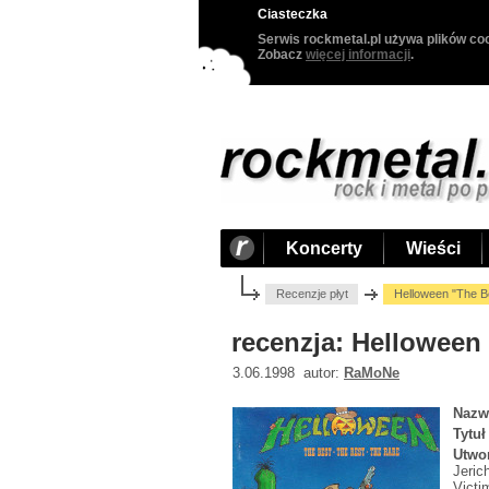
Ciasteczka
Serwis rockmetal.pl używa plików coo
Zobacz
więcej informacji
.
Koncerty
Wieści
Recenzje płyt
Helloween "The B
recenzja: Helloween 
3.06.1998 autor:
RaMoNe
Nazw
Tytuł
Utwo
Jeric
Victi