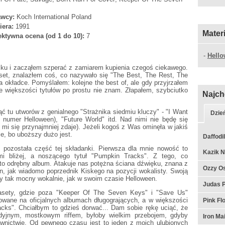
wcy:
Koch International Poland
iera:
1991
Mater
ktywna ocena (od 1 do 10):
7
-
Hell
iku i zacząłem szperać z zamiarem kupienia czegoś ciekawego.
et, znalazłem coś, co nazywało się "The Best, The Rest, The
a okładce. Pomyślałem: kolejne the best of, ale gdy przyjrzałem
że większości tytułów po prostu nie znam. Złapałem, szybciutko
Najch
ć tu utworów z genialnego "Strażnika siedmiu kluczy" - "I Want
Dzie
y numer Helloween), "Future World" itd. Nad nimi nie będę się
k mi się przynajmniej zdaje). Jeżeli kogoś z Was ominęła w jakiś
e, bo uboższy dużo jest.
Daffodil
 pozostała część tej składanki. Pierwsza dla mnie nowość to
Kazik N
i bliżej, a noszącego tytuł "Pumpkin Tracks". Z tego, co
 to odrębny album. Atakuje nas potężna ściana dźwięku, znana z
Ozzy Os
n, jak wiadomo poprzednik Kiskego na pozycji wokalisty. Swoją
by tak mocny wokalnie, jak w swoim czasie Helloween.
Judas P
 kasety, gdzie poza "Keeper Of The Seven Keys" i "Save Us"
kowane na oficjalnych albumach długogrających, a w większości
Pink F
acks". Chciałbym to gdzieś dorwać... Dam sobie rękę uciąć, że
odyjnym, mostkowym riffem, byłoby wielkim przebojem, gdyby
Iron Ma
nictwie. Od pewnego czasu jest to jeden z moich ulubionych