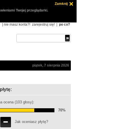
Zamknij
wieniami Twojej przeglądarki.
ę
| nie masz konta?!
zarejestruj się!
|
po co?
piątek, 7 sierpnia 2026
płytę:
a ocena (103 głosy):
70%
Jak oceniasz płytę?