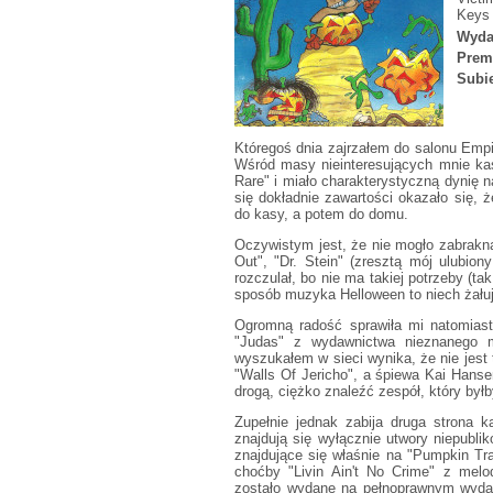
Keys
Wyda
Prem
Subie
Któregoś dnia zajrzałem do salonu Emp
Wśród masy nieinteresujących mnie kas
Rare" i miało charakterystyczną dynię n
się dokładnie zawartości okazało się, 
do kasy, a potem do domu.
Oczywistym jest, że nie mogło zabrakną
Out", "Dr. Stein" (zresztą mój ulubion
rozczulał, bo nie ma takiej potrzeby (ta
sposób muzyka Helloween to niech żałuj
Ogromną radość sprawiła mi natomiast
"Judas" z wydawnictwa nieznanego m
wyszukałem w sieci wynika, że nie jest
"Walls Of Jericho", a śpiewa Kai Hanse
drogą, ciężko znaleźć zespół, który był
Zupełnie jednak zabija druga strona
znajdują się wyłącznie utwory niepubli
znajdujące się właśnie na "Pumpkin Tr
choćby "Livin Ain't No Crime" z mel
zostało wydane na pełnoprawnym wydaw