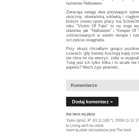
numerów Helloween.
Zwracają uwagę dwa porywające speed
skoczną, słowiańską solówką i ciągły
którym znowu sporo pracy ma Schwichte
roku "Victim Of Fate" to na moje wy
utworów, jak "Halloween" i "Keeper Of 
zróżnicowanych w swoim tempie i nast
szczęścia osiągnięta.
Przy okazji chciałbym gorąco pozdrow
czasach, gdy kasety kosztują kupę szma
nie chce mi się wierzyć, żeby w orygin
Tutaj jest ich tylko kilka i to wcale 
papieru? Niech żyje piractwo...
Komentarze
Dodaj komentarz »
the best tej płyty
Yasiu (gość, IP: 83.11.188.*), 2009-11-11 1
to Living ain't no crime
mam tą płyte żeczywiscie jest The best