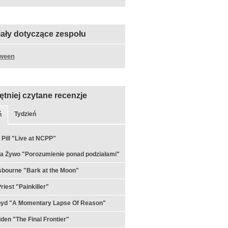
iały dotyczące zespołu
oween
ętniej czytane recenzje
Tydzień
ń
 Pill "Live at NCPP"
a Żywo "Porozumienie ponad podziałami"
bourne "Bark at the Moon"
riest "Painkiller"
loyd "A Momentary Lapse Of Reason"
iden "The Final Frontier"