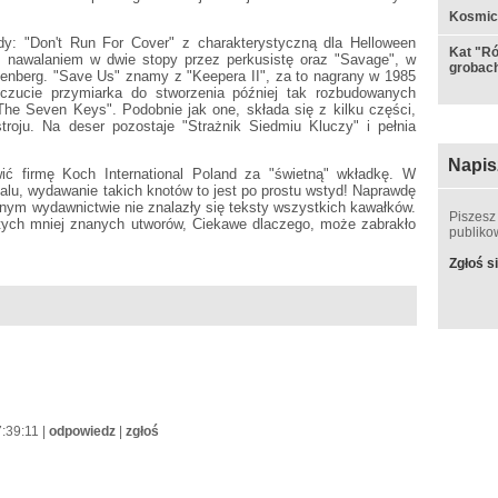
Kosmic
y: "Don't Run For Cover" z charakterystyczną dla Helloween
Kat "Ró
m nawalaniem w dwie stopy przez perkusistę oraz "Savage", w
grobac
nberg. "Save Us" znamy z "Keepera II", za to nagrany w 1985
czucie przymiarka do stworzenia później tak rozbudowanych
The Seven Keys". Podobnie jak one, składa się z kilku części,
roju. Na deser pozostaje "Strażnik Siedmiu Kluczy" i pełnia
Napis
ić firmę Koch International Poland za "świetną" wkładkę. W
lu, wydawanie takich knotów to jest po prostu wstyd! Naprawdę
alnym wydawnictwie nie znalazły się teksty wszystkich kawałków.
Piszesz
nie tych mniej znanych utworów, Ciekawe dlaczego, może zabrakło
publik
Zgłoś si
7:39:11 |
odpowiedz
|
zgłoś