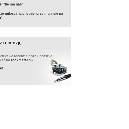
i "Nie ma nas"
że miłości najchętniej przyjmują się na
h"
z recenzję
 ciekawe recenzje płyt? Chcesz je
ować na
rockmetal.pl
?
ę!