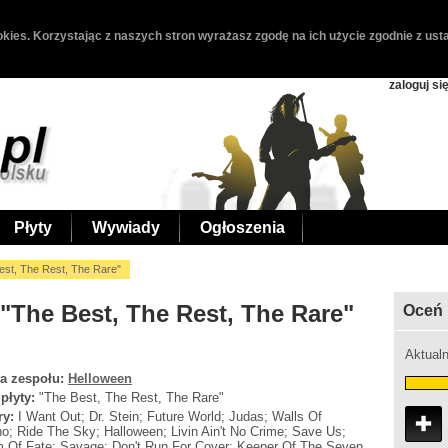
kies. Korzystając z naszych stron wyrażasz zgodę na ich użycie zgodnie z usta
zaloguj si
Płyty
Wywiady
Ogłoszenia
est, The Rest, The Rare"
"The Best, The Rest, The Rare"
Oceń 
Aktualn
a zespołu:
Helloween
 płyty:
"The Best, The Rest, The Rare"
ry:
I Want Out; Dr. Stein; Future World; Judas; Walls Of
ho; Ride The Sky; Halloween; Livin Ain't No Crime; Save Us;
m Of Fate; Savage; Don't Run For Cover; Keeper Of The Seven