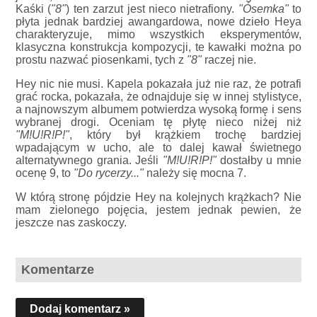
Kaśki (
"8"
) ten zarzut jest nieco nietrafiony.
"Ósemka"
to
płyta jednak bardziej awangardowa, nowe dzieło Heya
charakteryzuje, mimo wszystkich eksperymentów,
klasyczna konstrukcja kompozycji, te kawałki można po
prostu nazwać piosenkami, tych z
"8"
raczej nie.
Hey nic nie musi. Kapela pokazała już nie raz, że potrafi
grać rocka, pokazała, że odnajduje się w innej stylistyce,
a najnowszym albumem potwierdza wysoką formę i sens
wybranej drogi. Oceniam tę płytę nieco niżej niż
"M!U!R!P!"
, który był krążkiem trochę bardziej
wpadającym w ucho, ale to dalej kawał świetnego
alternatywnego grania. Jeśli
"M!U!R!P!"
dostałby u mnie
ocenę 9, to
"Do rycerzy..."
należy się mocna 7.
W którą stronę pójdzie Hey na kolejnych krążkach? Nie
mam zielonego pojęcia, jestem jednak pewien, że
jeszcze nas zaskoczy.
Komentarze
Dodaj komentarz »