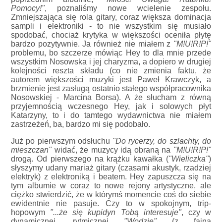
Pomocy!"
, poznaliśmy nowe wcielenie zespołu.
Zmniejszająca się rola gitary, coraz większa dominacja
sampli i elektroniki - to nie wszystkim się musiało
spodobać, chociaż krytyka w większości oceniła płytę
bardzo pozytywnie. Ja również nie miałem z
"M!U!R!P!"
problemu, bo szczerze mówiąc Hey to dla mnie przede
wszystkim Nosowska i jej charyzma, a dopiero w drugiej
kolejności reszta składu (co nie zmienia faktu, że
autorem większości muzyki jest Paweł Krawczyk, a
brzmienie jest zasługą ostatnio stałego współpracownika
Nosowskiej - Marcina Borsa). A że słucham z równą
przyjemnością wczesnego Hey, jak i solowych płyt
Katarzyny, to i do tamtego wydawnictwa nie miałem
zastrzeżeń, ba, bardzo mi się podobało.
Już po pierwszym odsłuchu
"Do rycerzy, do szlachty, do
mieszczan"
widać, że muzycy idą obraną na
"M!U!R!P!"
drogą. Od pierwszego na krążku kawałka (
"Wieliczka"
)
słyszymy udany mariaż gitary (czasami akustyk, rzadziej
elektryk) z elektroniką i beatem. Hey zapuszcza się na
tym albumie w coraz to nowe rejony artystyczne, ale
ciężko stwierdzić, że w którymś momencie coś do siebie
ewidentnie nie pasuje. Czy to w spokojnym, trip-
hopowym
"...że się kupidyn Tobą interesuje"
, czy w
dynamicznej, rytmicznej
"Wodzie"
(z fajną