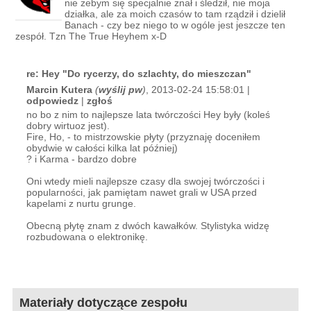
nie żebym się specjalnie znał i śledził, nie moja
działka, ale za moich czasów to tam rządził i dzielił
Banach - czy bez niego to w ogóle jest jeszcze ten
zespół. Tzn The True Heyhem x-D
re: Hey "Do rycerzy, do szlachty, do mieszczan"
Marcin Kutera
(
wyślij pw
)
, 2013-02-24 15:58:01 |
odpowiedz
|
zgłoś
no bo z nim to najlepsze lata twórczości Hey były (koleś
dobry wirtuoz jest).
Fire, Ho, - to mistrzowskie płyty (przyznaję doceniłem
obydwie w całości kilka lat później)
? i Karma - bardzo dobre
Oni wtedy mieli najlepsze czasy dla swojej twórczości i
popularności, jak pamiętam nawet grali w USA przed
kapelami z nurtu grunge.
Obecną płytę znam z dwóch kawałków. Stylistyka widzę
rozbudowana o elektronikę.
Materiały dotyczące zespołu