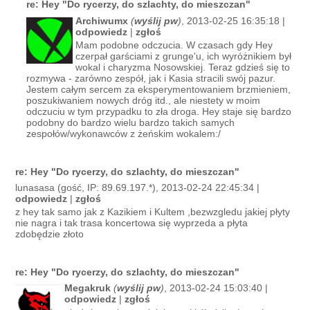
re: Hey "Do rycerzy, do szlachty, do mieszczan"
Archiwumx
(
wyślij pw
)
, 2013-02-25 16:35:18 |
odpowiedz
|
zgłoś
Mam podobne odczucia. W czasach gdy Hey
czerpał garściami z grunge'u, ich wyróżnikiem był
wokal i charyzma Nosowskiej. Teraz gdzieś się to
rozmywa - zarówno zespół, jak i Kasia stracili swój pazur.
Jestem całym sercem za eksperymentowaniem brzmieniem,
poszukiwaniem nowych dróg itd., ale niestety w moim
odczuciu w tym przypadku to zła droga. Hey staje się bardzo
podobny do bardzo wielu bardzo takich samych
zespołów/wykonawców z żeńskim wokalem:/
re: Hey "Do rycerzy, do szlachty, do mieszczan"
lunasasa (gość, IP: 89.69.197.*), 2013-02-24 22:45:34 |
odpowiedz
|
zgłoś
z hey tak samo jak z Kazikiem i Kultem ,bezwzgledu jakiej płyty
nie nagra i tak trasa koncertowa się wyprzeda a płyta
zdobędzie złoto
re: Hey "Do rycerzy, do szlachty, do mieszczan"
Megakruk
(
wyślij pw
)
, 2013-02-24 15:03:40 |
odpowiedz
|
zgłoś