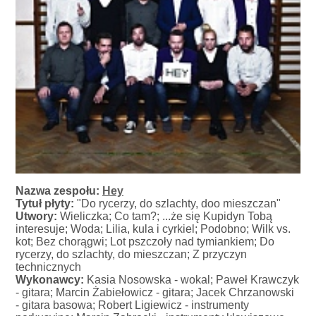
Nazwa zespołu:
Hey
Tytuł płyty:
"Do rycerzy, do szlachty, doo mieszczan"
Utwory:
Wieliczka; Co tam?; ...że się Kupidyn Tobą
interesuje; Woda; Lilia, kula i cyrkiel; Podobno; Wilk vs.
kot; Bez chorągwi; Lot pszczoły nad tymiankiem; Do
rycerzy, do szlachty, do mieszczan; Z przyczyn
technicznych
Wykonawcy:
Kasia Nosowska - wokal; Paweł Krawczyk
- gitara; Marcin Żabiełowicz - gitara; Jacek Chrzanowski
- gitara basowa; Robert Ligiewicz - instrumenty