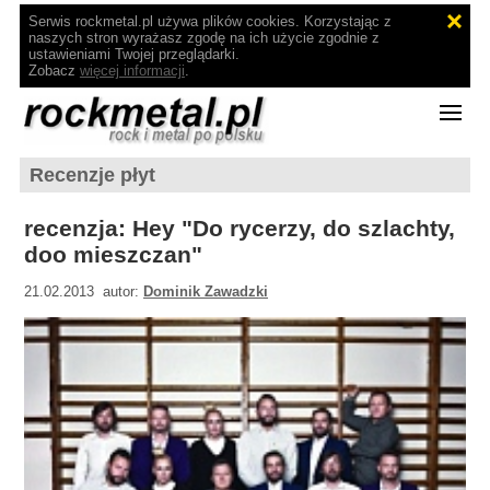
Serwis rockmetal.pl używa plików cookies. Korzystając z
naszych stron wyrażasz zgodę na ich użycie zgodnie z
ustawieniami Twojej przeglądarki.
Zobacz
więcej informacji
.
Recenzje płyt
recenzja: Hey "Do rycerzy, do szlachty,
doo mieszczan"
21.02.2013 autor:
Dominik Zawadzki