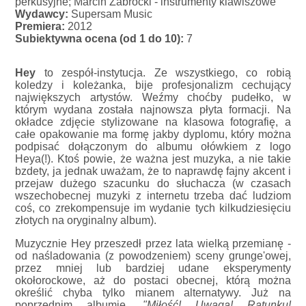
perkusyjne; Marcin Zabrocki - instrumenty klawiszowe
Wydawcy:
Supersam Music
Premiera:
2012
Subiektywna ocena (od 1 do 10):
7
Hey
to zespół-instytucja. Ze wszystkiego, co robią
koledzy i koleżanka, bije profesjonalizm cechujący
największych artystów. Weźmy choćby pudełko, w
którym wydana została najnowsza płyta formacji. Na
okładce zdjęcie stylizowane na klasowa fotografię, a
całe opakowanie ma formę jakby dyplomu, który można
podpisać dołączonym do albumu ołówkiem z logo
Heya(!). Ktoś powie, że ważna jest muzyka, a nie takie
bzdety, ja jednak uważam, że to naprawdę fajny akcent i
przejaw dużego szacunku do słuchacza (w czasach
wszechobecnej muzyki z internetu trzeba dać ludziom
coś, co zrekompensuje im wydanie tych kilkudziesięciu
złotych na oryginalny album).
Muzycznie Hey przeszedł przez lata wielką przemianę -
od naśladowania (z powodzeniem) sceny grunge'owej,
przez mniej lub bardziej udane eksperymenty
okołorockowe, aż do postaci obecnej, którą można
określić chyba tylko mianem alternatywy. Już na
poprzednim albumie,
"Miłość! Uwaga! Ratunku!