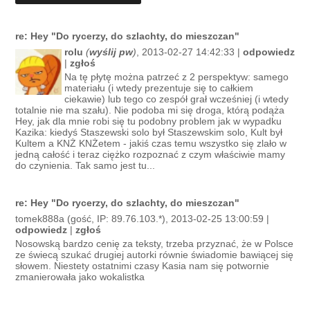
re: Hey "Do rycerzy, do szlachty, do mieszczan"
rolu
(
wyślij pw
)
, 2013-02-27 14:42:33 |
odpowiedz
|
zgłoś
Na tę płytę można patrzeć z 2 perspektyw: samego
materiału (i wtedy prezentuje się to całkiem
ciekawie) lub tego co zespół grał wcześniej (i wtedy
totalnie nie ma szału). Nie podoba mi się droga, którą podąża
Hey, jak dla mnie robi się tu podobny problem jak w wypadku
Kazika: kiedyś Staszewski solo był Staszewskim solo, Kult był
Kultem a KNŻ KNŻetem - jakiś czas temu wszystko się zlało w
jedną całość i teraz ciężko rozpoznać z czym właściwie mamy
do czynienia. Tak samo jest tu...
re: Hey "Do rycerzy, do szlachty, do mieszczan"
tomek888a (gość, IP: 89.76.103.*), 2013-02-25 13:00:59 |
odpowiedz
|
zgłoś
Nosowską bardzo cenię za teksty, trzeba przyznać, że w Polsce
ze świecą szukać drugiej autorki równie świadomie bawiącej się
słowem. Niestety ostatnimi czasy Kasia nam się potwornie
zmanierowała jako wokalistka