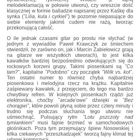
melodeklamacją w połowie utworu), czy wreszcie dość
klasycznej w formie balladzie napisanej przez Kaśkę dla
synka (
"Lilia, kula i cyrkiel"
) te pozornie niepasujące do
siebie elementy jakimś cudem nie rażą, tworząc
przekonującą całość.
O ile jednak czasami gitar po prostu nie słychać (w
jednym z wywiadów Paweł Krawczyk ze śmiechem
stwierdził, że zarówno on, jak i Marcin Żabiełowicz grają
na gitarze we wszystkich utworach), to jest kilka
kawałków bardziej bezpośrednio odwołujących się do
rockowych korzeni grupy. Takimi piosenkami są
"Co
tam?"
, kapitalne
"Podobno"
czy początek
"Wilk vs. kot"
.
Ten ostatni numer to również chyba najbardziej
piosenkowa i melodyjna rzecz na krążku. Kapitalnie
zaśpiewany kawałek, z przejęciem, do tego ma bardzo
chwytliwy refren. W kolejnych piosenkach rządzi już
elektronika, choćby "arcade'owe" dźwięki w
"Bez
chorągwi"
, które powoli płyną sobie przez cztery minuty i
trudno się podczas słuchania tego utworu nie
uśmiechnąć. Pulsujący rytm
"Lotu pszczoły nad
tymiankiem"
musi fajnie brzmieć w samochodowych
głośnikach. Poza tym przejmujący śpiew Nosowskiej i
kilka ciekawych "przeszkadzajek" tworzą fajny klimat tej
udanej kompozycji.