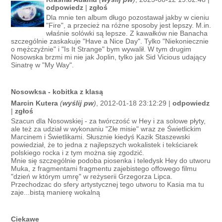
odpowiedz
|
zgłoś
Dla mnie ten album długo pozostawał jakby w cieniu
"Fire", a przecież na różne sposoby jest lepszy. M.in.
właśnie solówki są lepsze. Z kawałków nie Banacha
szczególnie zaskakuje "Have a Nice Day". Tylko "Niekoniecznie
o mężczyźnie" i "Is It Strange" bym wywalił. W tym drugim
Nosowska brzmi mi nie jak Joplin, tylko jak Sid Vicious udający
Sinatrę w "My Way".
Nosowksa - kobitka z klasą
Marcin Kutera
(
wyślij pw
)
, 2012-01-18 23:12:29 |
odpowiedz
|
zgłoś
Szacun dla Nosowskiej - za twórczość w Hey i za solowe płyty,
ale też za udział w wykonaniu "Złe misie" wraz ze Świetlickim
Marcinem i Świetlikami. Słusznie kiedyś Kazik Staszewski
powiedział, że to jedna z najlepszych wokalistek i tekściarek
polskiego rocka i z tym można się zgodzić.
Mnie się szczególnie podoba piosenka i teledysk Hey do utworu
Muka, z fragmentami fragmentu zajebistego offowego filmu
"dzień w którym umrę" w reżyserii Grzegorza Lipca.
Przechodzac do sfery artystycznej tego utworu to Kasia ma tu
zaje...bistą manierę wokalną
Ciekawe