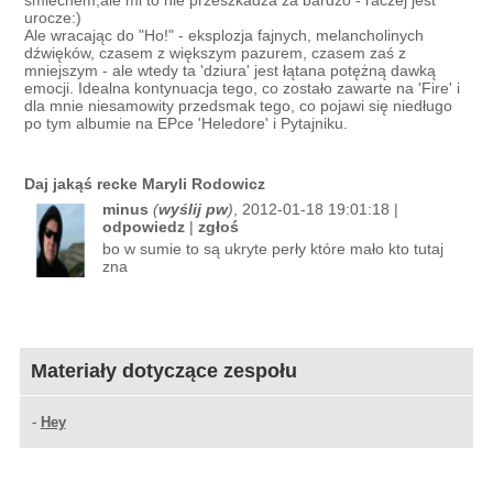
śmiechem,ale mi to nie przeszkadza za bardzo - raczej jest
urocze:)
Ale wracając do "Ho!" - eksplozja fajnych, melancholinych
dźwięków, czasem z większym pazurem, czasem zaś z
mniejszym - ale wtedy ta 'dziura' jest łątana potężną dawką
emocji. Idealna kontynuacja tego, co zostało zawarte na 'Fire' i
dla mnie niesamowity przedsmak tego, co pojawi się niedługo
po tym albumie na EPce 'Heledore' i Pytajniku.
Daj jakąś recke Maryli Rodowicz
minus
(
wyślij pw
)
, 2012-01-18 19:01:18 |
odpowiedz
|
zgłoś
bo w sumie to są ukryte perły które mało kto tutaj
zna
Materiały dotyczące zespołu
-
Hey