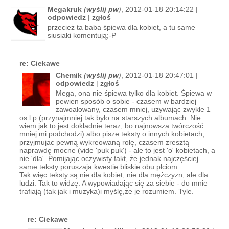
Megakruk
(
wyślij pw
)
, 2012-01-18 20:14:22 |
odpowiedz
|
zgłoś
przecież ta baba śpiewa dla kobiet, a tu same
siusiaki komentują;-P
re: Ciekawe
Chemik
(
wyślij pw
)
, 2012-01-18 20:47:01 |
odpowiedz
|
zgłoś
Mega, ona nie śpiewa tylko dla kobiet. Śpiewa w
pewien sposób o sobie - czasem w bardziej
zawoalowany, czasem mniej, uzywając zwykle 1
os.l.p (przynajmniej tak było na starszych albumach. Nie
wiem jak to jest dokładnie teraz, bo najnowsza twórczość
mniej mi podchodzi) albo pisze teksty o innych kobietach,
przyjmujac pewną wykreowaną rolę, czasem zresztą
naprawdę mocne (vide 'puk puk') - ale to jest 'o' kobietach, a
nie 'dla'. Pomijając oczywisty fakt, że jednak najczęściej
same teksty poruszaja kwestie bliskie obu płciom.
Tak więc teksty są nie dla kobiet, nie dla mężczyzn, ale dla
ludzi. Tak to widzę. A wypowiadając się za siebie - do mnie
trafiają (tak jak i muzyka)i myślę,że je rozumiem. Tyle.
re: Ciekawe