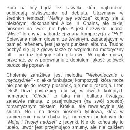
Pora na hity bądź też kawałki, które najbardziej
odbiegają stylistycznie od debiutu. Utrzymany w
średnich tempach
"Maliny się kończą"
kojarzy się z
niektórymi dokonaniami Alice In Chains, ale takiej
piosenki na
"Fire"
nie było. A jest niezwykle udana.
"Misie"
to chyba najbardziej znana kompozycja z
"Ho!"
.
Śpiewana niskim głosem, ze świetnym, zapadającym w
pamięć refrenem, jest jasnym punktem albumu. Trudno
pozbyć się jej z głowy także ze względu na motoryczny
riff i po raz kolejny solo gitarowe. W ogóle muszę
przyznać, że w porównaniu z debiutem jakość solówek
bardzo się poprawiła.
Cholernie zaraźliwa jest melodia
"Niekoniecznie o
mężczyźnie"
- z lekka funkującej kompozycji, która może
nie pasuje do reszty piosenek, ale mnie rozbraja. I ten
tekst! Dużo poważniej robi się w dwóch kolejnych
numerach.
"Chyba"
to taka mini ballada trwająca
zaledwie minutę, z przejmującym (na swój sposób)
romantycznym tekstem. Krótkie, ale rewelacyjnie się
słucha. No i na deser piosenka tytułowa, która w
zamierzeniu miała chyba być numerem podobnym do
"Mojej i Twojej nadziei"
z jedynki. Nie do końca się to
udało, utwór jest przejmująco smutny, ale nie całkiem