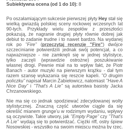
Subiektywna ocena (od 1 do 10):
8
Po oszałamiającym sukcesie pierwszej płyty
Hey
stał się
wielką gwiazdą polskiej sceny rockowej wczesnych lat
90-tych. Przykłady wielu zespołów z przeszłości
pokazują, że nagranie drugiej płyty równie dobrej jak
debiut to zadanie trudne i to nawet bardzo. Na wydanej
rok po
"Fire"
(
przeczytaj recenzję "Fire"
) dwójce
szczecinianie potwierdzili jednak swój potencjał, a co
najważniejsze - nie zamknęli się w jednej stylistyce,
tylko zaczęli (wprawdzie ostrożne) poszukiwanie
własnej drogi. Pewnie miał na to wpływ fakt, że Piotr
Banach - autor muzyki na pierwszym krążku - dał tym
razem szansę wykazania się reszcie kapeli.
"O drugim
policzku"
napisał Marcin Żabiełowicz, natomiast
"Have A
Nice Day"
i
"That's A Lie"
są autorstwa basisty Jacka
Chrzanowskiego.
Nie ma się co jednak spodziewać zdecydowanej wolty
stylistycznej. Znaczną część utworów ciągle da się
określić mianem grunge'u w rodzimym wydaniu, wpływy
są oczywiste. Takie utwory, jak
"Empty Page"
czy
"That's
A Lie"
wydają się to potwierdzać. Ciężki riff, ostry śpiew
Nosowskiej - wszystko na swoim miejscu można by rzec.