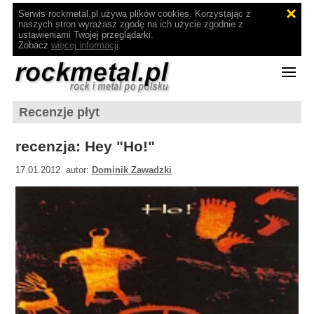
Serwis rockmetal.pl używa plików cookies. Korzystając z
naszych stron wyrażasz zgodę na ich użycie zgodnie z
ustawieniami Twojej przeglądarki.
Zobacz
więcej informacji
.
Recenzje płyt
recenzja: Hey "Ho!"
17.01.2012 autor:
Dominik Zawadzki