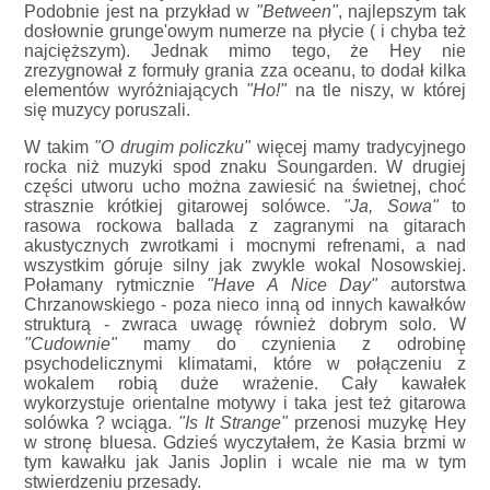
Podobnie jest na przykład w
"Between"
, najlepszym tak
dosłownie grunge'owym numerze na płycie ( i chyba też
najcięższym). Jednak mimo tego, że Hey nie
zrezygnował z formuły grania zza oceanu, to dodał kilka
elementów wyróżniających
"Ho!"
na tle niszy, w której
się muzycy poruszali.
W takim
"O drugim policzku"
więcej mamy tradycyjnego
rocka niż muzyki spod znaku Soungarden. W drugiej
części utworu ucho można zawiesić na świetnej, choć
strasznie krótkiej gitarowej solówce.
"Ja, Sowa"
to
rasowa rockowa ballada z zagranymi na gitarach
akustycznych zwrotkami i mocnymi refrenami, a nad
wszystkim góruje silny jak zwykle wokal Nosowskiej.
Połamany rytmicznie
"Have A Nice Day"
autorstwa
Chrzanowskiego - poza nieco inną od innych kawałków
strukturą - zwraca uwagę również dobrym solo. W
"Cudownie"
mamy do czynienia z odrobinę
psychodelicznymi klimatami, które w połączeniu z
wokalem robią duże wrażenie. Cały kawałek
wykorzystuje orientalne motywy i taka jest też gitarowa
solówka ? wciąga.
"Is It Strange"
przenosi muzykę Hey
w stronę bluesa. Gdzieś wyczytałem, że Kasia brzmi w
tym kawałku jak Janis Joplin i wcale nie ma w tym
stwierdzeniu przesady.