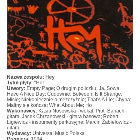
Nazwa zespołu:
Hey
Tytuł płyty:
"Ho!"
Utwory:
Empty Page; O drugim policzku; Ja, Sowa;
Have A Nice Day; Cudownie; Between; Is It Strange;
Misie; Niekoniecznie o mężczyźnie; That's A Lie; Chyba;
Maliny się kończą; What About Me; Ho
Wykonawcy:
Kasia Nosowska - wokal; Piotr Banach -
gitara; Jacek Chrzanowski - gitara basowa; Robert
Ligiewicz - instrumenty perkusyjne; Marcin Żabiełowicz -
gitara
Wydawcy:
Universal Music Polska
Premiera:
1994