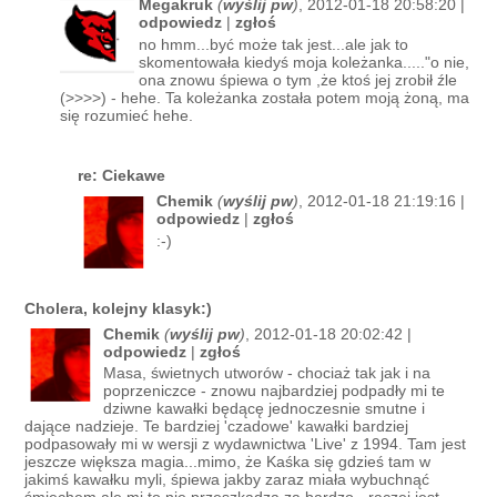
Megakruk
(
wyślij pw
)
, 2012-01-18 20:58:20 |
odpowiedz
|
zgłoś
no hmm...być może tak jest...ale jak to
skomentowała kiedyś moja koleżanka....."o nie,
ona znowu śpiewa o tym ,że ktoś jej zrobił źle
(>>>>) - hehe. Ta koleżanka została potem moją żoną, ma
się rozumieć hehe.
re: Ciekawe
Chemik
(
wyślij pw
)
, 2012-01-18 21:19:16 |
odpowiedz
|
zgłoś
:-)
Cholera, kolejny klasyk:)
Chemik
(
wyślij pw
)
, 2012-01-18 20:02:42 |
odpowiedz
|
zgłoś
Masa, świetnych utworów - chociaż tak jak i na
poprzeniczce - znowu najbardziej podpadły mi te
dziwne kawałki będącę jednoczesnie smutne i
dające nadzieje. Te bardziej 'czadowe' kawałki bardziej
podpasowały mi w wersji z wydawnictwa 'Live' z 1994. Tam jest
jeszcze większa magia...mimo, że Kaśka się gdzieś tam w
jakimś kawałku myli, śpiewa jakby zaraz miała wybuchnąć