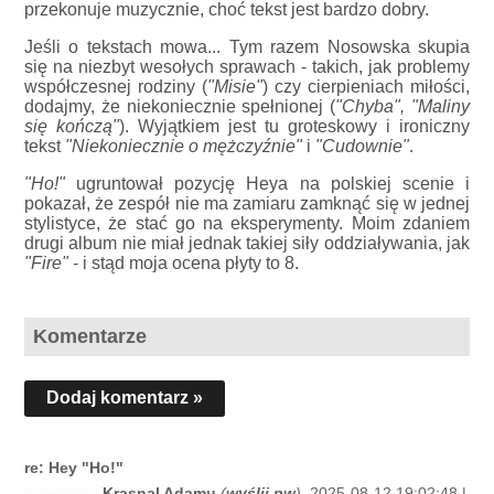
przekonuje muzycznie, choć tekst jest bardzo dobry.
Jeśli o tekstach mowa... Tym razem Nosowska skupia
się na niezbyt wesołych sprawach - takich, jak problemy
współczesnej rodziny (
"Misie"
) czy cierpieniach miłości,
dodajmy, że niekoniecznie spełnionej (
"Chyba", "Maliny
się kończą"
). Wyjątkiem jest tu groteskowy i ironiczny
tekst
"Niekoniecznie o mężczyźnie"
i
"Cudownie"
.
"Ho!"
ugruntował pozycję Heya na polskiej scenie i
pokazał, że zespół nie ma zamiaru zamknąć się w jednej
stylistyce, że stać go na eksperymenty. Moim zdaniem
drugi album nie miał jednak takiej siły oddziaływania, jak
"Fire"
- i stąd moja ocena płyty to 8.
Komentarze
Dodaj komentarz »
re: Hey "Ho!"
Krasnal Adamu
(
wyślij pw
)
, 2025-08-12 19:02:48 |