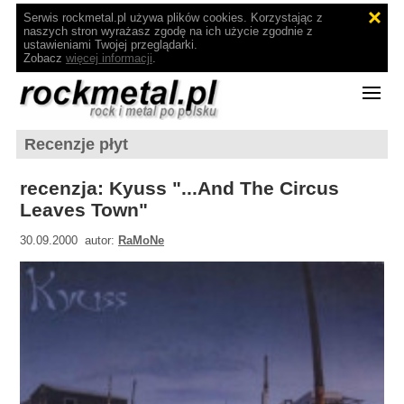
Serwis rockmetal.pl używa plików cookies. Korzystając z
naszych stron wyrażasz zgodę na ich użycie zgodnie z
ustawieniami Twojej przeglądarki.
Zobacz
więcej informacji
.
Recenzje płyt
recenzja: Kyuss "...And The Circus
Leaves Town"
30.09.2000 autor:
RaMoNe