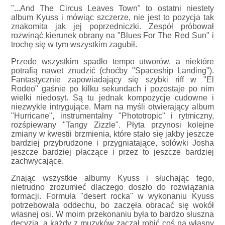
"...And The Circus Leaves Town" to ostatni niestety
album Kyuss i mówiąc szczerze, nie jest to pozycja tak
znakomita jak jej poprzedniczki. Zespół próbował
rozwinąć kierunek obrany na "Blues For The Red Sun" i
trochę się w tym wszystkim zagubił.
Przede wszystkim spadło tempo utworów, a niektóre
potrafią nawet znudzić (choćby "Spaceship Landing").
Fantastycznie zapowiadający się szybki riff w "El
Rodeo" gaśnie po kilku sekundach i pozostaje po nim
wielki niedosyt. Są tu jednak kompozycje cudowne i
niezwykle intrygujące. Mam na myśli otwierający album
"Hurricane", instrumentalny "Phototropic" i rytmiczny,
rozśpiewany "Tangy Zizzle". Płyta przynosi kolejne
zmiany w kwestii brzmienia, które stało się jakby jeszcze
bardziej przybrudzone i przygniatające, solówki Josha
jeszcze bardziej płaczące i przez to jeszcze bardziej
zachwycające.
Znając wszystkie albumy Kyuss i słuchając tego,
nietrudno zrozumieć dlaczego doszło do rozwiązania
formacji. Formuła "desert rocka" w wykonaniu Kyuss
potrzebowała oddechu, bo zaczęła obracać się wokół
własnej osi. W moim przekonaniu była to bardzo słuszna
decyzja, a każdy z muzyków zaczął robić coś na własny