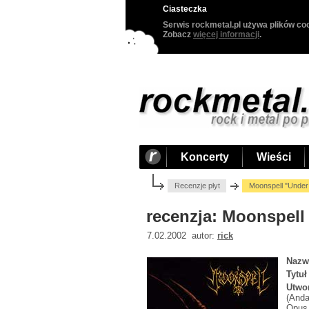
Ciasteczka
Serwis rockmetal.pl używa plików coo
Zobacz
więcej informacji
.
Koncerty
Wieści
Recenzje płyt
Moonspell "Under
recenzja: Moonspell
7.02.2002 autor:
rick
Nazw
Tytuł
Utwo
(Anda
Opus 