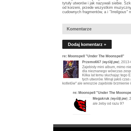
tytuły utworów i jak nazywali siebie. Sz
od korzeni, przede wszystkim muzycznyc
cudownych fragmentów, a i
"Irreligous"
n
Komentarze
Dodaj komentarz »
re: Moonspell "Under The Moonspell"
Przemo667
(
wyślij pw
)
, 2013-
Zajebisty mini album, mimo n
dla nieznanego wówczas zesp
Kilka lat temu słuchając tego
tych utworów. Minął jakiś czas
kotletów" ale wreszcie zajebiste brzmienie i k
re: Moonspell "Under The Moonspe
Megakruk
(
wyślij pw
)
, 
ale żeby od razu 9?