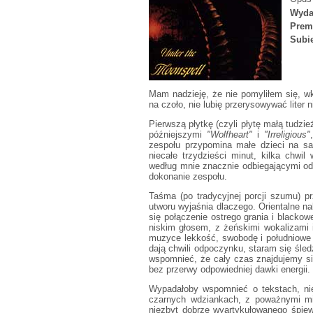
Wyda
Prem
Subie
Mam nadzieję, że nie pomyliłem się, w
na czoło, nie lubię przerysowywać liter 
Pierwszą płytkę (czyli płytę małą tudzi
późniejszymi
"Wolfheart"
i
"Irreligious"
zespołu przypomina małe dzieci na sa
niecałe trzydzieści minut, kilka chwil
według mnie znacznie odbiegającymi od 
dokonanie zespołu.
Taśma (po tradycyjnej porcji szumu) p
utworu wyjaśnia dlaczego. Orientalne n
się połączenie ostrego grania i blacko
niskim głosem, z żeńskimi wokalizami
muzyce lekkość, swobodę i południowe b
dają chwili odpoczynku, staram się śle
wspomnieć, że cały czas znajdujemy się
bez przerwy odpowiedniej dawki energii.
Wypadałoby wspomnieć o tekstach, nie
czarnych wdziankach, z poważnymi mi
niezbyt dobrze wyartykułowanego śpiewu