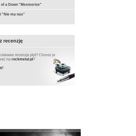
 of a Down "Mesmerize"
i "Nie ma nas"
z recenzję
 ciekawe recenzje płyt? Chcesz je
ować na
rockmetal.pl
?
ę!