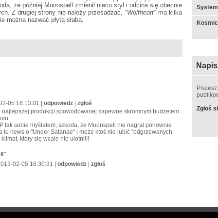
koda, że później Moonspell zmienił nieco styl i odcina się obecnie
System
h. Z drugiej strony nie należy przesadzać,
"Wolfheart"
ma kilka
ie można nazwać płytą słabą.
Kosmic
Napis
Piszesz
publik
02-05 16:13:01 |
odpowiedz
|
zgłoś
Zgłoś si
ie najlepszej produkcji spowodowanej zapewne skromnym budżetem
ołu.
 EP tak sobie myślałem, szkoda, że Moonspell nie nagrał ponownie
 a tu news o "Under Satanae" i może ktoś nie lubić "odgrzewanych
limat, który się wcale nie ulotnił!!
ll"
2013-02-05 16:30:31 |
odpowiedz
|
zgłoś