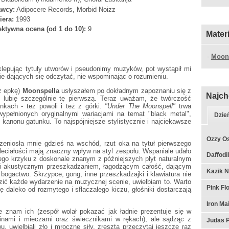
wcy:
Adipocere Records, Morbid Noizz
iera:
1993
ktywna ocena (od 1 do 10):
9
Mater
-
Moon
klepując tytuły utworów i pseudonimy muzyków, pot wystąpił mi
nie dających się odczytać, nie wspominając o rozumieniu.
eż epkę)
Moonspella
usłyszałem po dokładnym zapoznaniu się z
Najch
, lubię szczególnie tę pierwszą. Teraz uważam, że twórczość
nkach - też powoli i też z górki.
"Under The Moonspell"
trwa
 wypełnionych oryginalnymi wariacjami na temat "black metal",
Dzie
kanonu gatunku. To najspójniejsze stylistycznie i najciekawsze
Ozzy Os
rzeniosła mnie gdzieś na wschód, rzut oka na tytuł pierwszego
aleciałości mają znaczny wpływ na styl zespołu. Wspaniale udało
Daffodil
wego krzyku z doskonale znanym z późniejszych płyt naturalnym
 i akustycznym przeszkadzaniem, łagodzącym całość, dającym
Kazik N
ogactwo. Skrzypce, gong, inne przeszkadzajki i klawiatura nie
dzić każde wydarzenie na muzycznej scenie, uwielbiam to. Warto
Pink F
 daleko od rozmytego i sflaczałego kiczu, głośniki dostarczają
Iron Ma
 znam ich (zespół wolał pokazać jak ładnie prezentuje się w
nami i mieczami oraz świecznikami w rękach), ale sądząc z
Judas P
, uwielbiali zło i mroczne siły, zresztą przeczytaj jeszcze raz