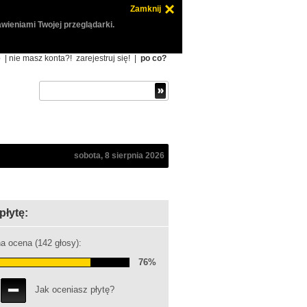
Zamknij
wieniami Twojej przeglądarki.
ę
| nie masz konta?!
zarejestruj się!
|
po co?
sobota, 8 sierpnia 2026
płytę:
a ocena (142 głosy):
76%
Jak oceniasz płytę?