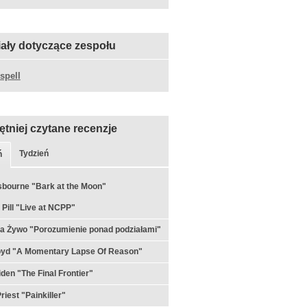
iały dotyczące zespołu
spell
ętniej czytane recenzje
Tydzień
ń
bourne "Bark at the Moon"
 Pill "Live at NCPP"
a Żywo "Porozumienie ponad podziałami"
loyd "A Momentary Lapse Of Reason"
iden "The Final Frontier"
riest "Painkiller"