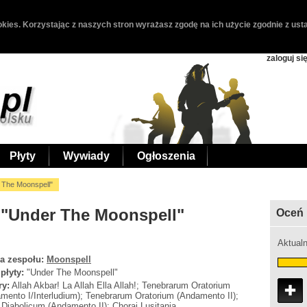
kies. Korzystając z naszych stron wyrażasz zgodę na ich użycie zgodnie z usta
zaloguj si
Płyty
Wywiady
Ogłoszenia
 The Moonspell"
 "Under The Moonspell"
Oceń 
Aktualn
a zespołu:
Moonspell
 płyty:
"Under The Moonspell"
ry:
Allah Akbar! La Allah Ella Allah!; Tenebrarum Oratorium
mento I/Interludium); Tenebrarum Oratorium (Andamento II);
Diabolicum (Andamento II); Chorai Lusitanja