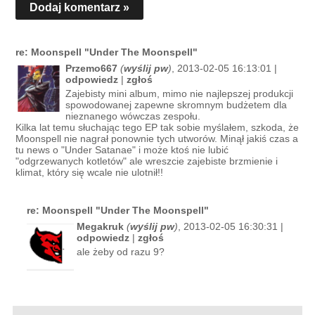
Dodaj komentarz »
re: Moonspell "Under The Moonspell"
Przemo667
(
wyślij pw
)
, 2013-02-05 16:13:01 |
odpowiedz
|
zgłoś
Zajebisty mini album, mimo nie najlepszej produkcji
spowodowanej zapewne skromnym budżetem dla
nieznanego wówczas zespołu.
Kilka lat temu słuchając tego EP tak sobie myślałem, szkoda, że
Moonspell nie nagrał ponownie tych utworów. Minął jakiś czas a
tu news o "Under Satanae" i może ktoś nie lubić
"odgrzewanych kotletów" ale wreszcie zajebiste brzmienie i
klimat, który się wcale nie ulotnił!!
re: Moonspell "Under The Moonspell"
Megakruk
(
wyślij pw
)
, 2013-02-05 16:30:31 |
odpowiedz
|
zgłoś
ale żeby od razu 9?