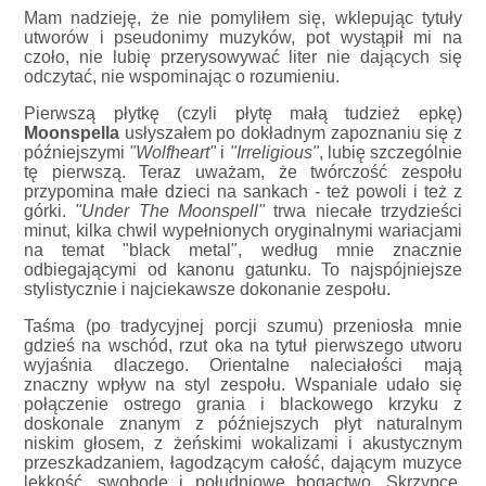
Mam nadzieję, że nie pomyliłem się, wklepując tytuły
utworów i pseudonimy muzyków, pot wystąpił mi na
czoło, nie lubię przerysowywać liter nie dających się
odczytać, nie wspominając o rozumieniu.
Pierwszą płytkę (czyli płytę małą tudzież epkę)
Moonspella
usłyszałem po dokładnym zapoznaniu się z
późniejszymi
"Wolfheart"
i
"Irreligious"
, lubię szczególnie
tę pierwszą. Teraz uważam, że twórczość zespołu
przypomina małe dzieci na sankach - też powoli i też z
górki.
"Under The Moonspell"
trwa niecałe trzydzieści
minut, kilka chwil wypełnionych oryginalnymi wariacjami
na temat "black metal", według mnie znacznie
odbiegającymi od kanonu gatunku. To najspójniejsze
stylistycznie i najciekawsze dokonanie zespołu.
Taśma (po tradycyjnej porcji szumu) przeniosła mnie
gdzieś na wschód, rzut oka na tytuł pierwszego utworu
wyjaśnia dlaczego. Orientalne naleciałości mają
znaczny wpływ na styl zespołu. Wspaniale udało się
połączenie ostrego grania i blackowego krzyku z
doskonale znanym z późniejszych płyt naturalnym
niskim głosem, z żeńskimi wokalizami i akustycznym
przeszkadzaniem, łagodzącym całość, dającym muzyce
lekkość, swobodę i południowe bogactwo. Skrzypce,