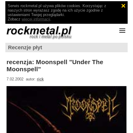
Serwis rockmetal.pl używa plików cookies. Korzystając z
naszych stron wyrażasz zgodę na ich użycie zgodnie z
ustawieniami Twojej przeglądarki.
Zobacz
więcej informacji
.
Recenzje płyt
recenzja: Moonspell "Under The
Moonspell"
7.02.2002 autor:
rick