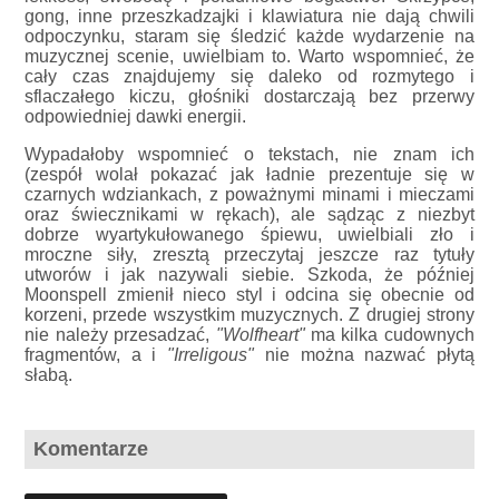
gong, inne przeszkadzajki i klawiatura nie dają chwili
odpoczynku, staram się śledzić każde wydarzenie na
muzycznej scenie, uwielbiam to. Warto wspomnieć, że
cały czas znajdujemy się daleko od rozmytego i
sflaczałego kiczu, głośniki dostarczają bez przerwy
odpowiedniej dawki energii.
Wypadałoby wspomnieć o tekstach, nie znam ich
(zespół wolał pokazać jak ładnie prezentuje się w
czarnych wdziankach, z poważnymi minami i mieczami
oraz świecznikami w rękach), ale sądząc z niezbyt
dobrze wyartykułowanego śpiewu, uwielbiali zło i
mroczne siły, zresztą przeczytaj jeszcze raz tytuły
utworów i jak nazywali siebie. Szkoda, że później
Moonspell zmienił nieco styl i odcina się obecnie od
korzeni, przede wszystkim muzycznych. Z drugiej strony
nie należy przesadzać,
"Wolfheart"
ma kilka cudownych
fragmentów, a i
"Irreligous"
nie można nazwać płytą
słabą.
Komentarze