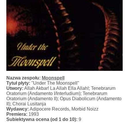
Nazwa zespołu:
Moonspell
Tytuł płyty:
"Under The Moonspell"
Utwory:
Allah Akbar! La Allah Ella Allah!; Tenebrarum
Oratorium (Andamento I/Interludium); Tenebrarum
Oratorium (Andamento II); Opus Diabolicum (Andamento
II); Chorai Lusitanja
Wydawcy:
Adipocere Records, Morbid Noizz
Premiera:
1993
Subiektywna ocena (od 1 do 10):
9