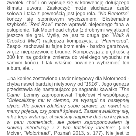
zwrotek, choć i on wpisuje się w konwencję dołującego
klimatu utworu. Zaskoczyć może słuchacza część
solowa i taka z pewnością jest jego rola.
"No Remorse
"
kończy się stopniowym wyciszeniem. Ekstremalna
szybkość
"Red Raw
" może wprawić niejednego fana w
osłupienie. Tak Motorhead chyba (z drobnymi wyjątkami)
jeszcze nie grał. Myślę, że jest to druga (po
"Walk A
Crooked Mile
") najlepsza kompozycja z
"Hammered
".
Zespół zachował tu fajne brzmienie - bardzo garażowe,
wręcz nieprzyzwoicie brudne. Kompozycja z prędkością
300 km na godzinę zmierza do wielkiego wybuchu na
samym końcu. I tak właśnie powinien wybrzmieć ten
album, ale...
...na koniec zostawiono utwór nietypowy dla Motorhead -
chyba nawet bardziej nietypowy od
"1916
". Jego geneza
przedstawia się następująco: po nagraniu kawałka
"The
Game
" Lemmy zaproponował Triple'owi H współpracę:
"Obiecaliśmy mu w ciemno, że wystąpi na następnej
płycie. Ale potem zdaliśmy sobie sprawę, że nawet nie
mamy pojęcia, czy potrafi śpiewać. Zastanawialiśmy się,
jak z tego wybrnąć, chcieliśmy najpierw dać mu krzyknąć
w paru momentach, ale potem zaproponowałem tę
słowną introdukcję i z tym trafiliśmy idealnie
" (Joel
McIver,
"Motorhead
", Poznań 2013, s. 177). Nie jest to