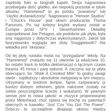
zajebisty fuks w biografii kapeli. Sesja nagraniowa
przebiegała dość gładko, ale niepokój pozostał w tytule
albumu:
"Hammered
" to po polsku
"powalony"
lub
"ciężko doświadczony
". Nagrywano w "Henson Studios"
i "Chuck's House" pod okiem producenta Thoma
Panunzio. Po raz kolejny krążek wydany został w
Europie przez SPV i Steamhammer. Okładkę
zaprojektował Joe Petagno, ale podobnie jak płyta, była
ona najgorsza z dotychczas wykorzystanych. Jakoś tak
faszystowsko wygląda ten złoty Snaggletooth? Ale
wkładka jest "okejowa".
Od tej płyty nastała moda na "przegadane" teksty. Na
"Hammered
" znalazło się 11 utworów (a właściwie 10,
bo ostatni track to krótka deklamacja) o łącznym czasie
trwania 45 minut i parę sekund. A zaczyna się ta płyta
obiecująco, bo
"Walk A Crooked Mile
" to godny uwagi
utwór - najdłuższy i absolutnie nietypowy w tym miejscu.
Utrzymany w średnim tempie, fajnie zaśpiewany (z
bardzo dobrym refrenem, gdzie nałożone zostały na
siebie poszczególne ścieżki z wokalami). W pewnym
sensie jest to nowa jakość w muzyce proponowanej
przez Motorhead, choć opiera się trochę na patentach
obecnych w kawałku
"Just 'Cos You Got The Power
".
Dotyczy to szczególnie długiego okresu między