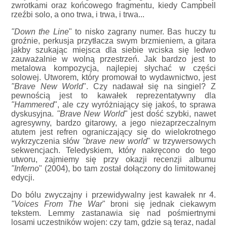
zwrotkami oraz końcowego fragmentu, kiedy Campbell
rzeźbi solo, a ono trwa, i trwa, i trwa...
"Down the Line
" to nisko zagrany numer. Bas huczy tu
groźnie, perkusja przytłacza swym brzmieniem, a gitara
jakby szukając miejsca dla siebie wciska się ledwo
zauważalnie w wolną przestrzeń. Jak bardzo jest to
metalowa kompozycja, najlepiej słychać w części
solowej. Utworem, który promował to wydawnictwo, jest
"Brave New World
". Czy nadawał się na singiel? Z
pewnością jest to kawałek reprezentatywny dla
"Hammered
", ale czy wyróżniający się jakoś, to sprawa
dyskusyjna.
"Brave New World
" jest dość szybki, nawet
agresywny, bardzo gitarowy, a jego niezaprzeczalnym
atutem jest refren ograniczający się do wielokrotnego
wykrzyczenia słów
"brave new world
" w trzywersowych
sekwencjach. Teledyskiem, który nakręcono do tego
utworu, zajmiemy się przy okazji recenzji albumu
"Inferno
" (2004), bo tam został dołączony do limitowanej
edycji.
Do bólu zwyczajny i przewidywalny jest kawałek nr 4.
"Voices From The War
" broni się jednak ciekawym
tekstem. Lemmy zastanawia się nad pośmiertnymi
losami uczestników wojen: czy tam, gdzie są teraz, nadal