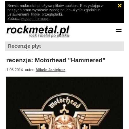
Serwis rockmetal.pl używa plików cookies. Korzystając z
naszych stron wyrażasz zgodę na ich użycie zgodnie z
ustawieniami Twojej przeglądarki.
Zobacz
więcej informacji
.
Recenzje płyt
recenzja: Motorhead "Hammered"
1.06.2014 autor:
Mikele Janicjusz