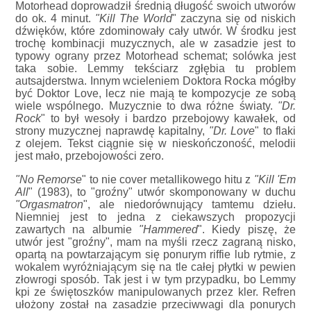
Motorhead doprowadził średnią długość swoich utworów
do ok. 4 minut.
"Kill The World
" zaczyna się od niskich
dźwięków, które zdominowały cały utwór. W środku jest
trochę kombinacji muzycznych, ale w zasadzie jest to
typowy ograny przez Motorhead schemat; solówka jest
taka sobie. Lemmy tekściarz zgłębia tu problem
autsajderstwa. Innym wcieleniem Doktora Rocka mógłby
być Doktor Love, lecz nie mają te kompozycje ze sobą
wiele wspólnego. Muzycznie to dwa różne światy.
"Dr.
Rock
" to był wesoły i bardzo przebojowy kawałek, od
strony muzycznej naprawdę kapitalny,
"Dr. Love
" to flaki
z olejem. Tekst ciągnie się w nieskończoność, melodii
jest mało, przebojowości zero.
"No Remorse
" to nie cover metallikowego hitu z
"Kill 'Em
All
" (1983), to "groźny" utwór skomponowany w duchu
"Orgasmatron
", ale niedorównujący tamtemu dziełu.
Niemniej jest to jedna z ciekawszych propozycji
zawartych na albumie
"Hammered
". Kiedy piszę, że
utwór jest "groźny", mam na myśli rzecz zagraną nisko,
opartą na powtarzającym się ponurym riffie lub rytmie, z
wokalem wyróżniającym się na tle całej płytki w pewien
złowrogi sposób. Tak jest i w tym przypadku, bo Lemmy
kpi ze świętoszków manipulowanych przez kler. Refren
ułożony został na zasadzie przeciwwagi dla ponurych