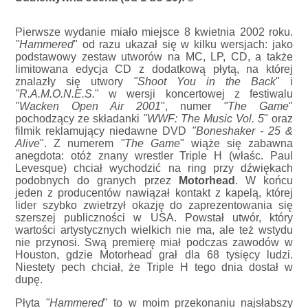
Pierwsze wydanie miało miejsce 8 kwietnia 2002 roku.
"Hammered
" od razu ukazał się w kilku wersjach: jako
podstawowy zestaw utworów na MC, LP, CD, a także
limitowana edycja CD z dodatkową płytą, na której
znalazły się utwory
"Shoot You in the Back
" i
"R.A.M.O.N.E.S.
" w wersji koncertowej z festiwalu
"Wacken Open Air 2001
", numer
"The Game
"
pochodzący ze składanki
"WWF: The Music Vol. 5
" oraz
filmik reklamujący niedawne DVD
"Boneshaker - 25 &
Alive
". Z numerem
"The Game
" wiąże się zabawna
anegdota: otóż znany wrestler Triple H (właśc. Paul
Levesque) chciał wychodzić na ring przy dźwiękach
podobnych do granych przez
Motorhead
. W końcu
jeden z producentów nawiązał kontakt z kapelą, której
lider szybko zwietrzył okazję do zaprezentowania się
szerszej publiczności w USA. Powstał utwór, który
wartości artystycznych wielkich nie ma, ale też wstydu
nie przynosi. Swą premierę miał podczas zawodów w
Houston, gdzie Motorhead grał dla 68 tysięcy ludzi.
Niestety pech chciał, że Triple H tego dnia dostał w
dupę.
Płyta
"Hammered
" to w moim przekonaniu najsłabszy