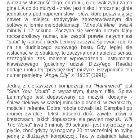
wierzą w słuszność tego, co robili, o co walczyli i za co
ginęli. A co do muzyki - znów jest nisko i mrocznie; ginie
jednak ona pod naporem słów - słów, które pojawiają się
nawet w miejscu tradycyjnie zarezerwowanym dla
solówy w formie melodeklamacji.
"Mine All Mine
" trwa 4
minuty i 12 sekund. Zaczyna się wesoło niczym fajny
rockandrollowy numer, ale zespół prawie natychmiast
"gubi" tę radość i kiedy Lemmy zaczyna śpiewać, robi to
na tle dudniącego surowego basu. Gdy lepiej się
wsłuchać w tę strukturę, to zaczyna ona nabierać sensu,
szczególnie zaś moment wprowadzenia instrumentu
klawiszowego (gościnny udział Dizzy'ego Reeda)
dodaje uroku tej "przyciężkiej" muzyce. Przypomina ten
numer pamiętny
"Angel City
" z
"1916
" (1991).
Jedną z ciekawszych kompozycji na
"Hammered
" jest
"Shut Your Mouth
" o wyrazistym, tłustym riffie. Śpiew
Lemmy'ego jest dopasowany do muzyki, dodajmy -
śpiew ciekawy w każdej minucie piosenki: w zwrotkach,
moście i refrenie. Dobrą robotę odwalił też Campbell po
drugiej zwrotce. Tekst piosenki dość zawile mówi o
krętactwach, jakich dopuszczał się pewien mężuś.
"Kill
The World
" trwa 3 minuty 39 sekund i jest najkrótszy na
płycie, choć gdyby był nagrany 20 lat wcześniej, to byłby
jedną z dłuższych kompozycji. Tak, w ostatnich latach