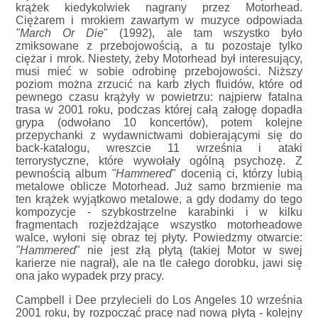
krążek kiedykolwiek nagrany przez Motorhead.
Ciężarem i mrokiem zawartym w muzyce odpowiada
"March Or Die
" (1992), ale tam wszystko było
zmiksowane z przebojowością, a tu pozostaje tylko
ciężar i mrok. Niestety, żeby Motorhead był interesujący,
musi mieć w sobie odrobinę przebojowości. Niższy
poziom można zrzucić na karb złych fluidów, które od
pewnego czasu krążyły w powietrzu: najpierw fatalna
trasa w 2001 roku, podczas której całą załogę dopadła
grypa (odwołano 10 koncertów), potem kolejne
przepychanki z wydawnictwami dobierającymi się do
back-katalogu, wreszcie 11 września i ataki
terrorystyczne, które wywołały ogólną psychozę. Z
pewnością album
"Hammered
" docenią ci, którzy lubią
metalowe oblicze Motorhead. Już samo brzmienie ma
ten krążek wyjątkowo metalowe, a gdy dodamy do tego
kompozycje - szybkostrzelne karabinki i w kilku
fragmentach rozjeżdżające wszystko motorheadowe
walce, wyłoni się obraz tej płyty. Powiedzmy otwarcie:
"Hammered
" nie jest złą płytą (takiej Motor w swej
karierze nie nagrał), ale na tle całego dorobku, jawi się
ona jako wypadek przy pracy.
Campbell i Dee przylecieli do Los Angeles 10 września
2001 roku, by rozpocząć pracę nad nową płytą - kolejny