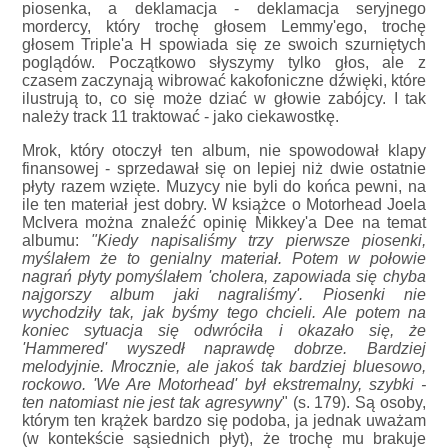
piosenka, a deklamacja - deklamacja seryjnego
mordercy, który trochę głosem Lemmy'ego, trochę
głosem Triple'a H spowiada się ze swoich szurniętych
poglądów. Początkowo słyszymy tylko głos, ale z
czasem zaczynają wibrować kakofoniczne dźwięki, które
ilustrują to, co się może dziać w głowie zabójcy. I tak
należy track 11 traktować - jako ciekawostkę.
Mrok, który otoczył ten album, nie spowodował klapy
finansowej - sprzedawał się on lepiej niż dwie ostatnie
płyty razem wzięte. Muzycy nie byli do końca pewni, na
ile ten materiał jest dobry. W książce o Motorhead Joela
McIvera można znaleźć opinię Mikkey'a Dee na temat
albumu:
"Kiedy napisaliśmy trzy pierwsze piosenki,
myślałem że to genialny materiał. Potem w połowie
nagrań płyty pomyślałem 'cholera, zapowiada się chyba
najgorszy album jaki nagraliśmy'. Piosenki nie
wychodziły tak, jak byśmy tego chcieli. Ale potem na
koniec sytuacja się odwróciła i okazało się, że
'Hammered' wyszedł naprawdę dobrze. Bardziej
melodyjnie. Mrocznie, ale jakoś tak bardziej bluesowo,
rockowo. 'We Are Motorhead' był ekstremalny, szybki -
ten natomiast nie jest tak agresywny
" (s. 179). Są osoby,
którym ten krążek bardzo się podoba, ja jednak uważam
(w kontekście sąsiednich płyt), że trochę mu brakuje