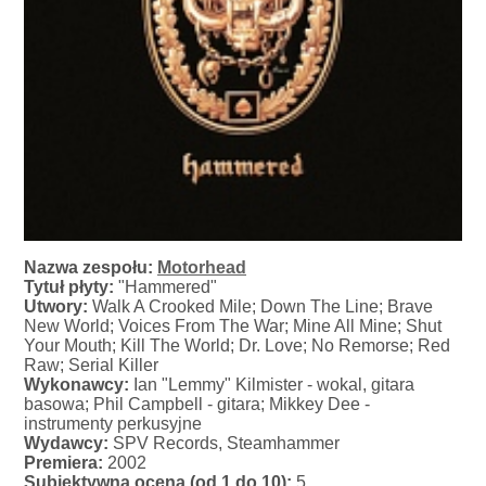
Nazwa zespołu:
Motorhead
Tytuł płyty:
"Hammered"
Utwory:
Walk A Crooked Mile; Down The Line; Brave
New World; Voices From The War; Mine All Mine; Shut
Your Mouth; Kill The World; Dr. Love; No Remorse; Red
Raw; Serial Killer
Wykonawcy:
Ian "Lemmy" Kilmister - wokal, gitara
basowa; Phil Campbell - gitara; Mikkey Dee -
instrumenty perkusyjne
Wydawcy:
SPV Records, Steamhammer
Premiera:
2002
Subiektywna ocena (od 1 do 10):
5