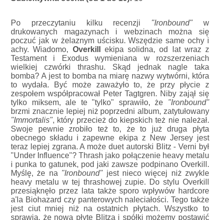
Po przeczytaniu kilku recenzji
"Ironbound"
w
drukowanych magazynach i webzinach można się
poczuć jak w żelaznym uścisku. Wszędzie same ochy i
achy. Wiadomo,
Overkill
ekipa solidna, od lat wraz z
Testament i Exodus wymieniana w rozszerzeniach
wielkiej czwórki thrashu. Skąd jednak nagle taka
bomba? A jest to bomba na miarę nazwy wytwórni, która
to wydała. Być może zaważyło to, że przy płycie z
zespołem współpracował Peter Tagtgren. Niby zajął się
tylko miksem, ale te "tylko" sprawiło, że
"Ironbound"
brzmi znacznie lepiej niż poprzedni album, zatytułowany
"Immortalis"
, który przecież do kiepskich też nie należał.
Swoje pewnie zrobiło też to, że to już druga płyta
obecnego składu i zapewne ekipa z New Jersey jest
teraz lepiej zgrana. A może duet autorski Blitz - Verni był
"Under Influence"? Thrash jako połączenie heavy metalu
i punka to gatunek, pod jaki zawsze podpinano Overkill.
Myślę, że na
"Ironbound"
jest nieco więcej niż zwykle
heavy metalu w tej thrashowej zupie. Do stylu Overkill
przesiąknęło przez lata także sporo wpływów hardcore
a'la Biohazard czy panterowych naleciałości. Tego także
jest ciut mniej niż na ostatnich płytach. Wszystko to
sprawia, że nową płytę Blitza i spółki możemy postawić