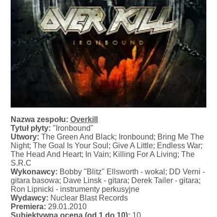
Nazwa zespołu:
Overkill
Tytuł płyty:
"Ironbound"
Utwory:
The Green And Black; Ironbound; Bring Me The
Night; The Goal Is Your Soul; Give A Little; Endless War;
The Head And Heart; In Vain; Killing For A Living; The
S.R.C
Wykonawcy:
Bobby "Blitz" Ellsworth - wokal; DD Verni -
gitara basowa; Dave Linsk - gitara; Derek Tailer - gitara;
Ron Lipnicki - instrumenty perkusyjne
Wydawcy:
Nuclear Blast Records
Premiera:
29.01.2010
Subiektywna ocena (od 1 do 10):
10