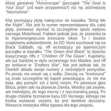
bliżej genialnej
"Horrorscope"
(początek
"The Goal Is
Your Soul"
coś wam przypomina?) niż np. późniejszej
"Necroshine"
.
Klip promujący płytę nakręcono do kawałka
"Bring Me
the Night"
. Nie jest to numer reprezentatywny dla całej
płyty, ponieważ słychać tu szczególnie sporo wpływu
zacnego Motorhead. Faktem jednak jest, że piosenka ta
to hiperenergetyczne krzesanie iskier. Tu i ówdzie
znajdziemy potwierdzenie, że DD Verni wychował się na
Black Sabbath, np. riff wchodzący po tajemniczym
początku w kawałku
"The Green And Black"
to dziecko
klasycznego riffu z
"Children Of The Grave"
. Kapitalny,
ale już bardziej w stylu wczesnego Iron Maiden, jest riff
po solówce w
"Endless War"
. Nie jest jednak tak, że
Overkill składa swoje numery z zerżniętych pomysłów.
Po prostu nie urwali się z sufitu. Zresztą na
"Ironbound"
są znaki szczególne tej kapeli powodujące, że nie ma
bata, aby pomylić ich z kimś innym. Po pierwsze głos
Blitza, jeden taki na planecie Ziemia. Wredny jak zwykle,
ale melodyjny, do tego mocny i z wyczuwalną pasją. Po
drugie chłodne brzmienie basu DD Verniego, którego nie
trzeba wyławiać uszami, bo jest świetnie słyszalny.
Wreszcie motoryka riffów typowa dla tego zespołu.