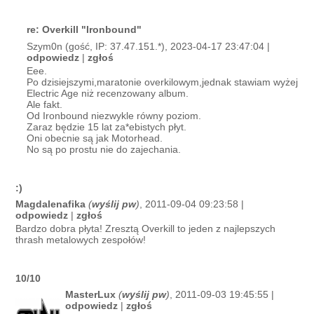
re: Overkill "Ironbound"
Szym0n (gość, IP: 37.47.151.*), 2023-04-17 23:47:04 |
odpowiedz
|
zgłoś
Eee.
Po dzisiejszymi,maratonie overkilowym,jednak stawiam wyżej
Electric Age niż recenzowany album.
Ale fakt.
Od Ironbound niezwykle równy poziom.
Zaraz będzie 15 lat za*ebistych płyt.
Oni obecnie są jak Motorhead.
No są po prostu nie do zajechania.
:)
Magdalenafika
(
wyślij pw
)
, 2011-09-04 09:23:58 |
odpowiedz
|
zgłoś
Bardzo dobra płyta! Zresztą Overkill to jeden z najlepszych
thrash metalowych zespołów!
10/10
MasterLux
(
wyślij pw
)
, 2011-09-03 19:45:55 |
odpowiedz
|
zgłoś