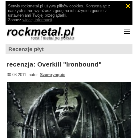
Serwis rockmetal.pl używa plików cookies. Korzystając z
naszych stron wyrażasz zgodę na ich użycie zgodnie z
ustawieniami Twojej przeglądarki.
Zobacz
więcej informacji
.
Recenzje płyt
recenzja: Overkill "Ironbound"
30.08.2011 autor:
Szamrynquie