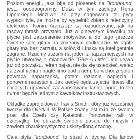
Poziom energii, jaka bije od piosenek na
"Ironbound"
jest... oooooogromny. Duża w tym zasługa Rona
Lipnickiego. Możliwe, że przy nagrywaniu tej płyty
wypocił tyle, że można by wypełnić zbiornik retencyjny
elektrowni Konin. Aranżacje są rozbudowane, jak na
rasowy thrash przystało. Już w pierwszym kawałku na
płycie jest zatrzęsienie motywów, a do tego jeszcze
świetne solo gitary na zmiennym podkładzie. W ogóle
gitary tną bez zarzutu, a solówki Linska są inteligentnie
zagrane. Rzućmy uszami na jeden z najzacniejszych na
płycie utworów, a mianowicie
"Give A Little"
: łeb urywa
już od początku, refren bajka, nie da się usiedzieć, walec
na zwolnieniu i nagle limo pod okiem, bo wchodzi solo i
powraca naparzanka, potem rozlanie napięcia i
ponowne narastanie. Jak kiedyś będą zajęcia fitness dla
chcących uprawiać zaawansowany taniec pogo, to ten
numer będzie jednym z kawałków instruktażowych.
Okładkę zaprojektował Travis Smith, który już wcześniej
tworzył dla Overkill. W Polsce znany jest m.in. ze swoich
prac dla Opeth czy Katatonii. Ponownie trafił w
dziesiątkę, bo obrazek świetnie pasuje do muzyki i
zawiera charakterystyczną uskrzydloną czachę.
Cała płyta
"Ironbound"
to strzał w dychę. Dla fanów