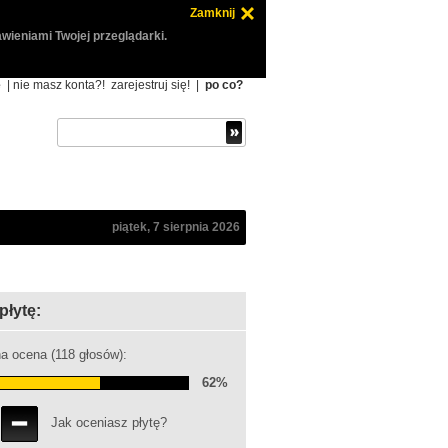
Zamknij
wieniami Twojej przeglądarki.
ę
| nie masz konta?!
zarejestruj się!
|
po co?
piątek, 7 sierpnia 2026
płytę:
a ocena (118 głosów):
62%
Jak oceniasz płytę?