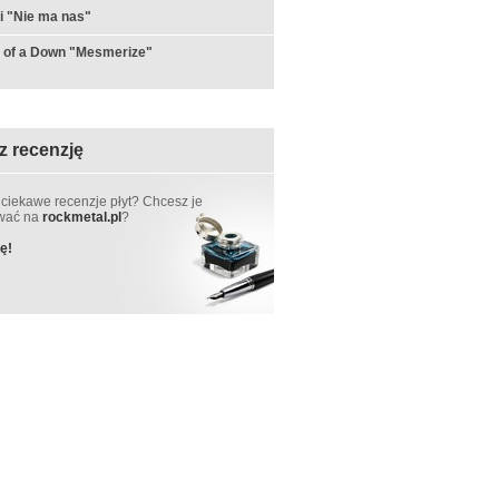
i "Nie ma nas"
 of a Down "Mesmerize"
z recenzję
 ciekawe recenzje płyt? Chcesz je
ować na
rockmetal.pl
?
ę!