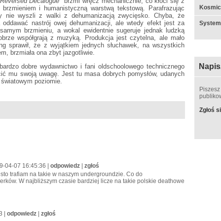
 Reversed Decalogue"
brzmi wręcz mechanicznie, co kłóci się z
Kosmic
 brzmieniem i humanistyczną warstwą tekstową. Parafrazując
y nie wyszli z walki z dehumanizacją zwycięsko. Chyba, że
oddawać nastrój owej dehumanizacji, ale wtedy efekt jest za
System
 samym brzmieniu, a wokal ewidentnie sugeruje jednak ludzką
obrze współgrają z muzyką. Produkcja jest czytelna, ale mało
ng sprawił, że z wyjątkiem jednych słuchawek, na wszystkich
em, brzmiała ona zbyt jazgotliwie.
Napis
bardzo dobre wydawnictwo i fani oldschoolowego technicznego
cić mu swoją uwagę. Jest tu masa dobrych pomysłów, udanych
na światowym poziomie.
Piszesz
publik
Zgłoś si
09-04-07 16:45:36 |
odpowiedz
|
zgłoś
sto trafiam na takie w naszym undergroundzie. Co do
werków. W najbliższym czasie bardziej licze na takie polskie deathowe
3 |
odpowiedz
|
zgłoś