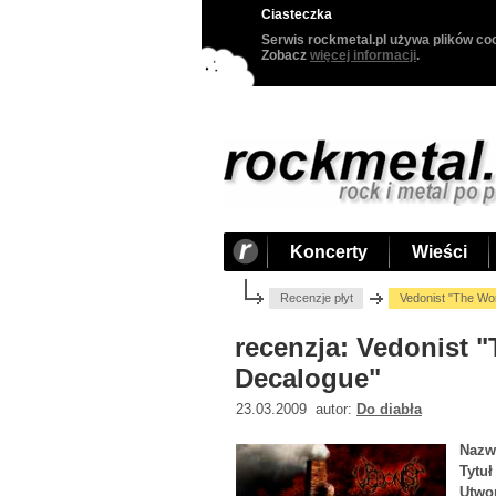
Ciasteczka
Serwis rockmetal.pl używa plików coo
Zobacz
więcej informacji
.
Koncerty
Wieści
Recenzje płyt
Vedonist "The Wo
recenzja: Vedonist 
Decalogue"
23.03.2009 autor:
Do diabła
Nazw
Tytuł
Utwo