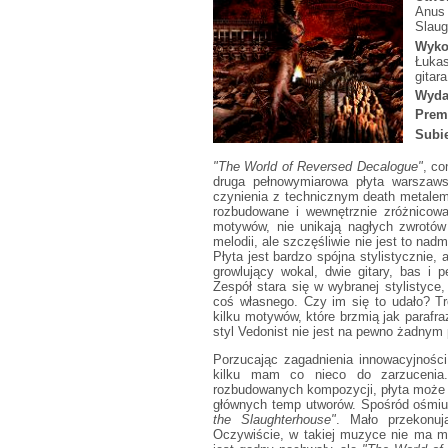
Anus 
Slaug
Wyko
Łukas
gitar
Wyda
Prem
Subie
"The World of Reversed Decalogue"
, co
druga pełnowymiarowa płyta warszaws
czynienia z technicznym death metalem
rozbudowane i wewnętrznie zróżnicowa
motywów, nie unikają nagłych zwrotów
melodii, ale szczęśliwie nie jest to na
Płyta jest bardzo spójna stylistycznie,
growlujący wokal, dwie gitary, bas i 
Zespół stara się w wybranej stylistyc
coś własnego. Czy im się to udało? Tr
kilku motywów, które brzmią jak parafr
styl Vedonist nie jest na pewno żadnym
Porzucając zagadnienia innowacyjności
kilku mam co nieco do zarzucenia
rozbudowanych kompozycji, płyta może s
głównych temp utworów. Spośród ośmiu
the Slaughterhouse"
. Mało przekonuj
Oczywiście, w takiej muzyce nie ma mi