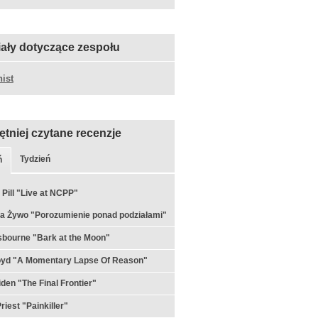
iały dotyczące zespołu
ist
ętniej czytane recenzje
Tydzień
ń
 Pill "Live at NCPP"
a Żywo "Porozumienie ponad podziałami"
bourne "Bark at the Moon"
loyd "A Momentary Lapse Of Reason"
iden "The Final Frontier"
riest "Painkiller"