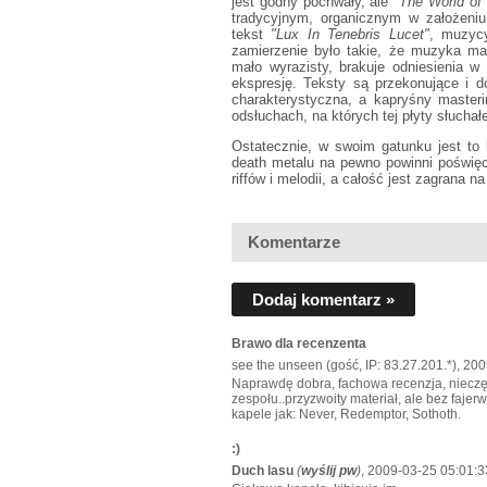
jest godny pochwały, ale
"The World of
tradycyjnym, organicznym w założeniu
tekst
"Lux In Tenebris Lucet"
, muzyc
zamierzenie było takie, że muzyka ma 
mało wyrazisty, brakuje odniesienia w
ekspresję. Teksty są przekonujące i d
charakterystyczna, a kapryśny masteri
odsłuchach, na których tej płyty słuchał
Ostatecznie, w swoim gatunku jest to 
death metalu na pewno powinni poświę
riffów i melodii, a całość jest zagrana 
Komentarze
Dodaj komentarz »
Brawo dla recenzenta
see the unseen (gość, IP: 83.27.201.*), 20
Naprawdę dobra, fachowa recenzja, nieczę
zespołu..przyzwoity materiał, ale bez fajer
kapele jak: Never, Redemptor, Sothoth.
:)
Duch lasu
(
wyślij pw
)
, 2009-03-25 05:01:3