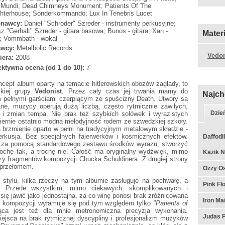
Mundi; Dead Chimneys Monument; Patients Of The
hterhouse; Sonderkommando; Lux In Tenebris Lucet
nawcy:
Daniel "Schroder" Szreder - instrumenty perkusyjne;
z "Gerhalt" Szreder - gitara basowa; Bunos - gitara; Xan -
Mater
a; Vommbath - wokal
wcy:
Metalbolic Records
-
Vedon
iera:
2008
ktywna ocena (od 1 do 10):
7
ncept album oparty na temacie hitlerowskich obozów zagłady, to
kiej grupy
Vedonist
. Przez cały czas jej trwania mamy do
Najch
 pełnymi garściami czerpiącym ze spuścizny Death. Utwory są
ne, muzycy operują dużą liczbą, często rytmicznie zawiłych,
Dzie
 i zmian tempa. Nie brak też szybkich solówek i wyrazistych
dmiernie ostatnio modna melodyjność rodem ze szwedzkiej szkoły.
 a brzmienie oparto w pełni na tradycyjnym metalowym składzie -
perkusja. Bez specjalnych fajerwerków i kosmicznych efektów.
Daffodil
e, za pomocą standardowego zestawu środków wyrazu, stworzyć
ochę tak, a trochę nie. Całość ma oryginalny wydźwięk, mimo
Kazik N
azy fragmentów kompozycji Chucka Schuldinera. Z drugiej strony
 przełomem.
Ozzy Os
 stylu, kilka rzeczy na tym albumie zasługuje na pochwałę, a
Pink F
. Przede wszystkim, mimo ciekawych, skomplikowanych i
ię jawić jako jednostajna, za co winę ponosi brak zróżnicowana
Iron Ma
 kompozycji wyłamuje się pod tym względem tylko
"Patients of
ąca jest też dla mnie metronomiczna precyzja wykonania.
Judas P
ejsca na brak rytmicznej dyscypliny i profesjonalizm muzyków