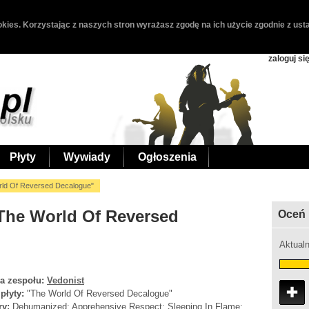
kies. Korzystając z naszych stron wyrażasz zgodę na ich użycie zgodnie z usta
zaloguj si
Płyty
Wywiady
Ogłoszenia
rld Of Reversed Decalogue"
"The World Of Reversed
Oceń 
Aktualn
a zespołu:
Vedonist
 płyty:
"The World Of Reversed Decalogue"
ry:
Dehumanized; Apprehensive Respect; Sleeping In Flame;