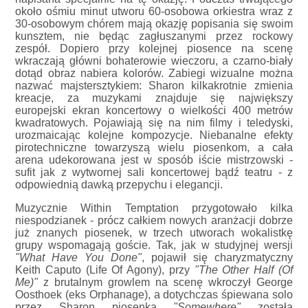
około ośmiu minut utworu 60-osobowa orkiestra wraz z
30-osobowym chórem mają okazję popisania się swoim
kunsztem, nie będąc zagłuszanymi przez rockowy
zespół. Dopiero przy kolejnej piosence na scenę
wkraczają główni bohaterowie wieczoru, a czarno-biały
dotąd obraz nabiera kolorów. Zabiegi wizualne można
nazwać majstersztykiem: Sharon kilkakrotnie zmienia
kreacje, za muzykami znajduje się największy
europejski ekran koncertowy o wielkości 400 metrów
kwadratowych. Pojawiają się na nim filmy i teledyski,
urozmaicając kolejne kompozycje. Niebanalne efekty
pirotechniczne towarzyszą wielu piosenkom, a cała
arena udekorowana jest w sposób iście mistrzowski -
sufit jak z wytwornej sali koncertowej bądź teatru - z
odpowiednią dawką przepychu i elegancji.
Muzycznie Within Temptation przygotowało kilka
niespodzianek - prócz całkiem nowych aranżacji dobrze
już znanych piosenek, w trzech utworach wokalistkę
grupy wspomagają goście. Tak, jak w studyjnej wersji
"What Have You Done"
, pojawił się charyzmatyczny
Keith Caputo (Life Of Agony), przy
"The Other Half (Of
Me)"
z brutalnym growlem na scenę wkroczył George
Oosthoek (eks Orphanage), a dotychczas śpiewana solo
przez Sharon piosenka
"Somewhere"
została