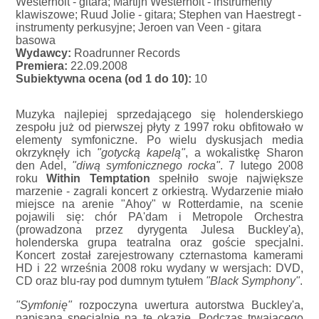
Westerholt - gitara; Martijn Westerholt - instrumenty
klawiszowe; Ruud Jolie - gitara; Stephen van Haestregt -
instrumenty perkusyjne; Jeroen van Veen - gitara
basowa
Wydawcy:
Roadrunner Records
Premiera:
22.09.2008
Subiektywna ocena (od 1 do 10):
10
Muzyka najlepiej sprzedającego się holenderskiego
zespołu już od pierwszej płyty z 1997 roku obfitowało w
elementy symfoniczne. Po wielu dyskusjach media
okrzyknęły ich
"gotycką kapelą"
, a wokalistkę Sharon
den Adel,
"diwą symfonicznego rocka"
. 7 lutego 2008
roku
Within Temptation
spełniło swoje największe
marzenie - zagrali koncert z orkiestrą. Wydarzenie miało
miejsce na arenie "Ahoy" w Rotterdamie, na scenie
pojawili się: chór PA'dam i Metropole Orchestra
(prowadzona przez dyrygenta Julesa Buckley'a),
holenderska grupa teatralna oraz goście specjalni.
Koncert został zarejestrowany czternastoma kamerami
HD i 22 września 2008 roku wydany w wersjach: DVD,
CD oraz blu-ray pod dumnym tytułem
"Black Symphony"
.
"Symfonię"
rozpoczyna uwertura autorstwa Buckley'a,
napisana specjalnie na tę okazję. Podczas trwającego