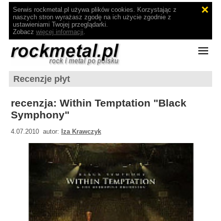
Serwis rockmetal.pl używa plików cookies. Korzystając z
naszych stron wyrażasz zgodę na ich użycie zgodnie z
ustawieniami Twojej przeglądarki.
Zobacz
więcej informacji
.
Recenzje płyt
recenzja: Within Temptation "Black
Symphony"
4.07.2010 autor:
Iza Krawczyk