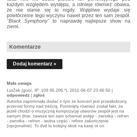
każdym względem występu, a istnieje również obawa,
że nie stanie się to nigdy. Wątpliwe wydaje się
powtórzenie tego wyczynu nawet przez ten sam zespół.
"Black Symphony"
to naprawdę najlepsze show na
ziemi.
Komentarze
Dodaj komentarz »
Mała uwaga
LutZek (gość, IP: 109.95.206.*), 2011-06-07 23:46:50 |
odpowiedz
|
zgłoś
Autorka zapomniała dodać o tym że koncert jest przesłodzony,
przerost formy nad treścią. Pominięty również został fakt, że
jeżeli chodzi o muzyczną kompozycję utworów zespół jest na
samym dnie, zawsze ten sam schemat wstęp - zwrotka - refren
- zwrotka - refren - wolna część - refren zakończenie
(opcjonalnie). To dvd to kolejny skok na kasę ot co.