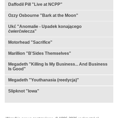
Daffodil Pill "Live at NCPP"
Ozzy Osbourne "Bark at the Moon"
Ukć "Anomalie - Upadek konającego
ćwierćwiecza"
Motorhead "Sacrifice"
Marillion "B'Sides Themselves"
Megadeth "Killing Is My Business... And Business
Is Good"
Megadeth "Youthanasia (reedycja)"
Slipknot "Iowa"