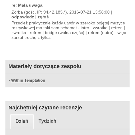
re: Mała uwaga
Zorba (gość, IP: 94.42.185.*), 2016-07-21 13:58:00 |
odpowiedz
|
zgłoś
Przecież praktycznie każdy utwór w szeroko pojętej muzyce
rozrywkowej ma taki sam schemat - intro | zwrotka | refren |
zwrotka | refren | bridge (wolna część) | refren (outro) - więc
zarzut trochę z tyłka.
Materiały dotyczące zespołu
-
Within Temptation
Najchętniej czytane recenzje
Tydzień
Dzień