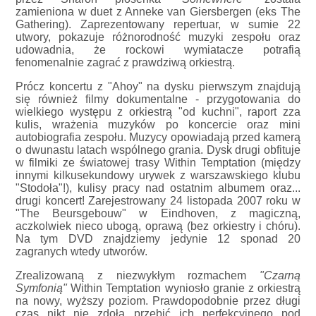
zamieniona w duet z Anneke van Giersbergen (eks The
Gathering). Zaprezentowany repertuar, w sumie 22
utwory, pokazuje różnorodność muzyki zespołu oraz
udowadnia, że rockowi wymiatacze potrafią
fenomenalnie zagrać z prawdziwą orkiestrą.
Prócz koncertu z "Ahoy" na dysku pierwszym znajdują
się również filmy dokumentalne - przygotowania do
wielkiego występu z orkiestrą "od kuchni", raport zza
kulis, wrażenia muzyków po koncercie oraz mini
autobiografia zespołu. Muzycy opowiadają przed kamerą
o dwunastu latach wspólnego grania. Dysk drugi obfituje
w filmiki ze światowej trasy Within Temptation (między
innymi kilkusekundowy urywek z warszawskiego klubu
"Stodoła"!), kulisy pracy nad ostatnim albumem oraz...
drugi koncert! Zarejestrowany 24 listopada 2007 roku w
"The Beursgebouw" w Eindhoven, z magiczną,
aczkolwiek nieco ubogą, oprawą (bez orkiestry i chóru).
Na tym DVD znajdziemy jedynie 12 sponad 20
zagranych wtedy utworów.
Zrealizowaną z niezwykłym rozmachem
"Czarną
Symfonią"
Within Temptation wyniosło granie z orkiestrą
na nowy, wyższy poziom. Prawdopodobnie przez długi
czas nikt nie zdoła przebić ich perfekcyjnego pod