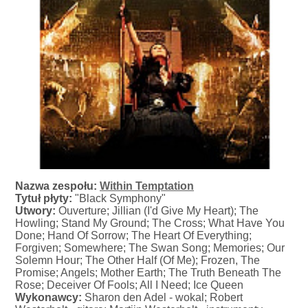
Nazwa zespołu:
Within Temptation
Tytuł płyty:
"Black Symphony"
Utwory:
Ouverture; Jillian (I'd Give My Heart); The
Howling; Stand My Ground; The Cross; What Have You
Done; Hand Of Sorrow; The Heart Of Everything;
Forgiven; Somewhere; The Swan Song; Memories; Our
Solemn Hour; The Other Half (Of Me); Frozen, The
Promise; Angels; Mother Earth; The Truth Beneath The
Rose; Deceiver Of Fools; All I Need; Ice Queen
Wykonawcy:
Sharon den Adel - wokal; Robert