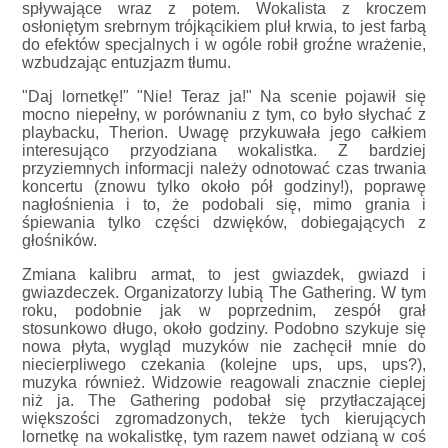
spływające wraz z potem. Wokalista z kroczem
osłoniętym srebrnym trójkącikiem pluł krwia, to jest farbą
do efektów specjalnych i w ogóle robił groźne wrażenie,
wzbudzając entuzjazm tłumu.
"Daj lornetkę!" "Nie! Teraz ja!" Na scenie pojawił się
mocno niepełny, w porównaniu z tym, co było słychać z
playbacku, Therion. Uwagę przykuwała jego całkiem
interesująco przyodziana wokalistka. Z bardziej
przyziemnych informacji należy odnotować czas trwania
koncertu (znowu tylko około pół godziny!), poprawę
nagłośnienia i to, że podobali się, mimo grania i
śpiewania tylko części dzwięków, dobiegających z
głośników.
Zmiana kalibru armat, to jest gwiazdek, gwiazd i
gwiazdeczek. Organizatorzy lubią The Gathering. W tym
roku, podobnie jak w poprzednim, zespół grał
stosunkowo długo, około godziny. Podobno szykuje się
nowa płyta, wygląd muzyków nie zachęcił mnie do
niecierpliwego czekania (kolejne ups, ups, ups?),
muzyka również. Widzowie reagowali znacznie cieplej
niż ja. The Gathering podobał się przytłaczającej
większości zgromadzonych, tekże tych kierujących
lornetkę na wokalistkę, tym razem nawet odzianą w coś