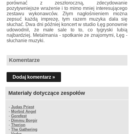
porównać z zeszłoroczną, zdecydowanie
pozytywniejsze wrażenie i to mimo mniej interesującego
zestawu wykonawców. Złym nagłośnieniem można
zepsuć każdą imprezę, tym razem muzyka dała się
słuchać. Dwa dni później koncert w studio Łęg ponownie
udowodnił, że małe sale to to, co tygryski lubią
najbardziej. Metalmania - spotkanie ze znajomymi, Łęg -
słuchanie muzyki.
Komentarze
Dodaj komentarz »
Materiały dotyczące zespołów
-
Judas Priest
-
Morbid Angel
-
Gorefest
-
Dimmu Borgir
-
Therion
-
The Gathering
-
Vader