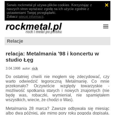
Serwis rockmetal.pl używa plików cookies. Korzystając z
naszych stron wyrażasz zgodę na ich użycie zgodnie z
ustawieniami Twojej przeglądarki.
Zobacz
więcej informacji
.
Relacje
relacja: Metalmania '98 i koncertu w
studio Łęg
3.04.1998 autor:
rick
Do ostatniej chwili nie mogłem się zdecydować, czy
warto odwiedzić tegoroczną Metalmanię. Co mnie
przekonało? Oczywiście względy towarzyskie -
możliwość spotkania starych i nowych znajomych (nie
będę was, robaczki, wymieniał, nie spamiętałem
wszystkich, wiecie, że chodzi o Was).
Metalmania 28 marca? Zawsze odbywała się miesiąc
albo dwa później, ale mimo pory roku pogoda dopisała.