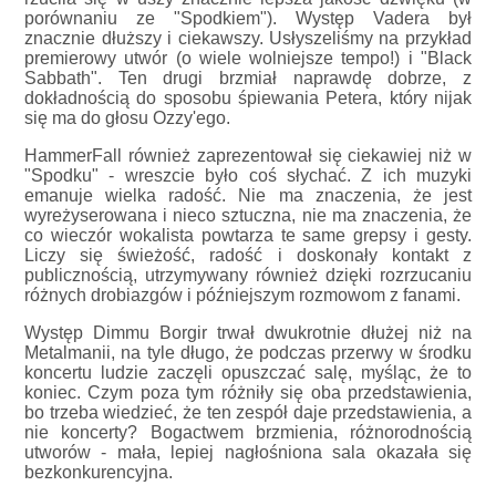
porównaniu ze "Spodkiem"). Występ Vadera był
znacznie dłuższy i ciekawszy. Usłyszeliśmy na przykład
premierowy utwór (o wiele wolniejsze tempo!) i "Black
Sabbath". Ten drugi brzmiał naprawdę dobrze, z
dokładnością do sposobu śpiewania Petera, który nijak
się ma do głosu Ozzy'ego.
HammerFall również zaprezentował się ciekawiej niż w
"Spodku" - wreszcie było coś słychać. Z ich muzyki
emanuje wielka radość. Nie ma znaczenia, że jest
wyreżyserowana i nieco sztuczna, nie ma znaczenia, że
co wieczór wokalista powtarza te same grepsy i gesty.
Liczy się świeżość, radość i doskonały kontakt z
publicznością, utrzymywany również dzięki rozrzucaniu
różnych drobiazgów i późniejszym rozmowom z fanami.
Występ Dimmu Borgir trwał dwukrotnie dłużej niż na
Metalmanii, na tyle długo, że podczas przerwy w środku
koncertu ludzie zaczęli opuszczać salę, myśląc, że to
koniec. Czym poza tym różniły się oba przedstawienia,
bo trzeba wiedzieć, że ten zespół daje przedstawienia, a
nie koncerty? Bogactwem brzmienia, różnorodnością
utworów - mała, lepiej nagłośniona sala okazała się
bezkonkurencyjna.