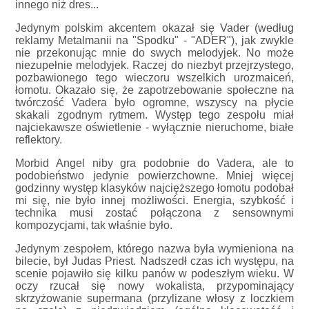
innego niż dres...
Jedynym polskim akcentem okazał się Vader (według
reklamy Metalmanii na "Spodku" - "ADER"), jak zwykle
nie przekonując mnie do swych melodyjek. No może
niezupełnie melodyjek. Raczej do niezbyt przejrzystego,
pozbawionego tego wieczoru wszelkich urozmaiceń,
łomotu. Okazało się, że zapotrzebowanie społeczne na
twórczość Vadera było ogromne, wszyscy na płycie
skakali zgodnym rytmem. Występ tego zespołu miał
najciekawsze oświetlenie - wyłącznie nieruchome, białe
reflektory.
Morbid Angel niby gra podobnie do Vadera, ale to
podobieństwo jedynie powierzchowne. Mniej więcej
godzinny występ klasyków najcięższego łomotu podobał
mi się, nie było innej możliwości. Energia, szybkość i
technika musi zostać połączona z sensownymi
kompozycjami, tak właśnie było.
Jedynym zespołem, którego nazwa była wymieniona na
bilecie, był Judas Priest. Nadszedł czas ich występu, na
scenie pojawiło się kilku panów w podeszłym wieku. W
oczy rzucał się nowy wokalista, przypominający
skrzyżowanie supermana (przylizane włosy z loczkiem