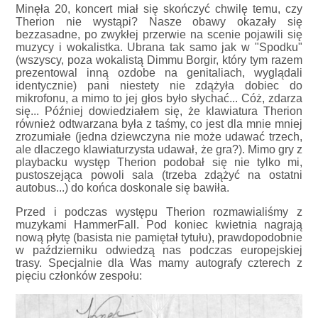
Minęła 20, koncert miał się skończyć chwilę temu, czy
Therion nie wystąpi? Nasze obawy okazały się
bezzasadne, po zwykłej przerwie na scenie pojawili się
muzycy i wokalistka. Ubrana tak samo jak w "Spodku"
(wszyscy, poza wokalistą Dimmu Borgir, który tym razem
prezentowal inną ozdobe na genitaliach, wyglądali
identycznie) pani niestety nie zdążyła dobiec do
mikrofonu, a mimo to jej głos było słychać... Cóż, zdarza
się... Później dowiedziałem się, że klawiatura Therion
również odtwarzana była z taśmy, co jest dla mnie mniej
zrozumiałe (jedna dziewczyna nie może udawać trzech,
ale dlaczego klawiaturzysta udawał, że gra?). Mimo gry z
playbacku występ Therion podobał się nie tylko mi,
pustoszejąca powoli sala (trzeba zdążyć na ostatni
autobus...) do końca doskonale się bawiła.
Przed i podczas występu Therion rozmawialiśmy z
muzykami HammerFall. Pod koniec kwietnia nagrają
nową płytę (basista nie pamiętał tytułu), prawdopodobnie
w październiku odwiedzą nas podczas europejskiej
trasy. Specjalnie dla Was mamy autografy czterech z
pięciu członków zespołu: