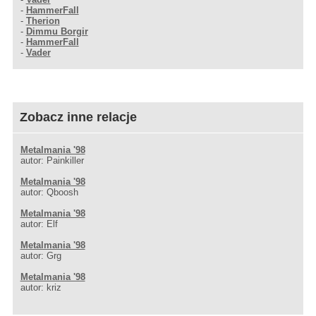
-
HammerFall
-
Therion
-
Dimmu Borgir
-
HammerFall
-
Vader
Zobacz inne relacje
Metalmania '98
autor: Painkiller
Metalmania '98
autor: Qboosh
Metalmania '98
autor: Elf
Metalmania '98
autor: Grg
Metalmania '98
autor: kriz