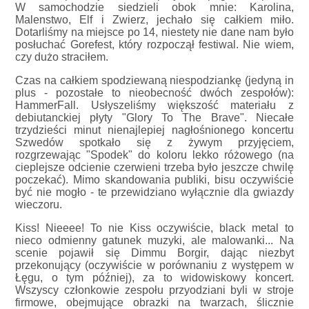
W samochodzie siedzieli obok mnie: Karolina,
Malenstwo, Elf i Zwierz, jechało się całkiem miło.
Dotarliśmy na miejsce po 14, niestety nie dane nam było
posłuchać Gorefest, który rozpoczął festiwal. Nie wiem,
czy dużo straciłem.
Czas na całkiem spodziewaną niespodziankę (jedyną in
plus - pozostałe to nieobecność dwóch zespołów):
HammerFall. Usłyszeliśmy większość materiału z
debiutanckiej płyty "Glory To The Brave". Niecałe
trzydzieści minut nienajlepiej nagłośnionego koncertu
Szwedów spotkało się z żywym przyjęciem,
rozgrzewając "Spodek" do koloru lekko różowego (na
cieplejsze odcienie czerwieni trzeba było jeszcze chwilę
poczekać). Mimo skandowania publiki, bisu oczywiście
być nie mogło - te przewidziano wyłącznie dla gwiazdy
wieczoru.
Kiss! Nieeee! To nie Kiss oczywiście, black metal to
nieco odmienny gatunek muzyki, ale malowanki... Na
scenie pojawił się Dimmu Borgir, dając niezbyt
przekonujący (oczywiście w porównaniu z występem w
Łęgu, o tym później), za to widowiskowy koncert.
Wszyscy członkowie zespołu przyodziani byli w stroje
firmowe, obejmujące obrazki na twarzach, ślicznie