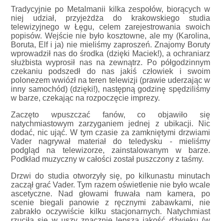
Tradycyjnie po Metalmanii kilka zespołów, biorących w
niej udział, przyjeżdża do krakowskiego studia
telewizyjnego w Łęgu, celem zarejestrowania swoich
popisów. Wejście nie było kosztowne, ale my (Karolina,
Boruta, Elf i ja) nie mieliśmy zaproszeń. Znajomy Boruty
wprowadził nas do środka (dzięki Maciek!), a ochraniarz
służbista wyprosił nas na zewnątrz. Po półgodzinnym
czekaniu podszedł do nas jakiś człowiek i swoim
polonezem wwiózł na teren telewizji (prawie uderzając w
inny samochód) (dzięki!), następną godzinę spędziliśmy
w barze, czekając na rozpoczęcie imprezy.
Zaczęto wpuszczać fanów, co objawiło się
natychmiastowym zarzyganiem jednej z ubikacji. Nic
dodać, nic ująć. W tym czasie za zamkniętymi drzwiami
Vader nagrywał materiał do teledysku - mieliśmy
podgląd na telewizorze, zainstalowanym w barze.
Podkład muzyczny w całości został puszczony z taśmy.
Drzwi do studia otworzyły się, po kilkunastu minutach
zaczął grać Vader. Tym razem oświetlenie nie było wcale
ascetyczne. Nad głowami fruwała nam kamera, po
scenie biegali panowie z ręcznymi zabawkami, nie
zabrakło oczywiście kilku stacjonarnych. Natychmiast
rzuciła się w uszy znacznie lepsza jakość dźwięku (w