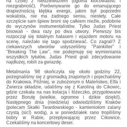
na czole) z niedzwiedziem (ogólna klocowatość i
niezgrabność). Porównywanie go do emanującego
drapieżnością kłębka energii, jakim był poprzedni
wokalista, nie ma żadnego sensu, niestety. Całe
szczęście sam śpiew broni się całkiem nieźle, podobnie
do wyczynów instrumentalistów. Tylko Judas Priest
bisowali - dwa razy po dwa utwory. Pierwszy bis
rozpoczął się totalnym hałasem i wjazdem motoru na
scenę, należało się tago spodziewać. Co zagrali? Z
ciekawszych utworów usłyszeliśmy "Painkiller" i
"Breaking The Law", nie podejmuję się wymieniania
wszystkich tytułów. Judas Priest grali zdecydowanie
najdłużej, robili za gwiazdę.
Metalmania '98 skończyła się około godziny 22,
pożegnaliśmy się z gromadką znajomych i pojechaliśmy
do Krakowa. Później, w zubożonym o Maleństwo, Elfa i
Zwierza składzie, udaliśmy się z Karoliną do Cikowic,
gdzie czekała na nas kolacja i łóżeczko, przygotowane
przez Borutę (wielkie, ogromne i dzikie dzięki!).
Następnego dnia (niedziela) odwiedziliśmy Kraków
(polecam Skałki Twardowskiego - kamieniołom zalany
czystą (sic!) wodą), a w poniedziałek rano tropiliśmy
bobry w Rabie, przepływającej przez Cikowice.
Czekaliśmy na koncertowy deser.