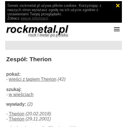
Serwis rockmetal.pl używa plików cookies. Korzystając z
naszych stron wyrażasz zgodę na ich użycie zgodnie z
ustawieniami Twojej przeglądarki.
Zobacz
więcej informacji
.
Zespół: Therion
pokaż:
-
wieści z tagiem Therion
(42)
szukaj:
-
w wieściach
wywiady:
(2)
-
Therion
(20.02.2018)
-
Therion
(29.11.2001)