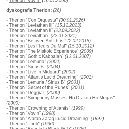
-
Therion "Vovin"
(16.01.2000)
dyskografia Therion:
(26)
- Therion "Con Orquesta"
(30.01.2026)
- Therion "Leviathan III"
(15.12.2023)
- Therion "Leviathan II"
(23.09.2022)
- Therion "Leviathan"
(22.01.2021)
- Therion "Beloved Antichrist"
(2.02.2018)
- Therion "Les Fleurs Du Mal"
(15.10.2012)
- Therion "The Miskolc Experience"
(2009)
- Therion "Gothic Kabbalah"
(12.01.2007)
- Therion "Lemuria"
(2004)
- Therion "Sirius B"
(2004)
- Therion "Live In Midgard"
(2002)
- Therion "Atlantis Lucid Dreaming"
(2001)
- Therion "Lemuria / Sirius B"
(2001)
- Therion "Secret of the Runes"
(2001)
- Therion "Deggial"
(2000)
- Therion "Symphony Masses: Ho Drakon Ho Megas"
(2000)
- Therion "Crowning of Atlantis"
(1999)
- Therion "Vovin"
(1998)
- Therion "A'arab Zaraq Lucid Dreaming"
(1997)
- Therion "Theli"
(1996)
- Therion "Beauty In Black (EP)"
(1995)