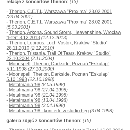
relacje z koncertów Therion:
(13)
-
Therion, C.E.T.I., Warszawa "Proxima" 28.02.2001
(23.04.2001)
-
Therion, C.E.T.I., Warszawa "Proxima" 28.02.2001
(5.03.2001)
-
Therion, Arkona, Sound Storm, Heavenshine, Wrocław
"Eter" 8.12.2013
(12.12.2013)
-
Therion, Leprous, Loch Vostok, Kraków "Studio"
28.11.2010
(2.12.2010)
-
Therion, Tristania, Trail Of Tears, Kraków "Studio"
22.10.2004
(2.11.2004)
-
Moonspell, Therion, Darkside, Poznań "Eskulap"
5.11.1998
(27.10.2000)
-
Moonspell, Therion, Darkside, Poznan "Eskulap"
5.10.1998
(22.10.1998)
-
Metalmania '98
(8.05.1998)
-
Metalmania '98
(27.04.1998)
-
Metalmania '98
(21.04.1998)
-
Metalmania '98
(13.04.1998)
-
Metalmania '98
(3.04.1998)
-
Metalmania '98 i koncertu w studio Łęg
(3.04.1998)
galeria zdjęć z koncertów Therion:
(15)