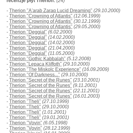
recenzje płyt Therion:
(24)
-
Therion "A'arab Zaraq Lucid Dreaming"
(29.10.2000)
-
Therion "Crowning of Atlantis"
(12.06.1999)
-
Therion "Crowning of Atlantis"
(30.12.1999)
-
Therion "Crowning of Atlantis"
(29.05.2000)
-
Therion "Deggial"
(6.02.2000)
-
Therion "Deggial"
(14.02.2000)
-
Therion "Deggial"
(14.02.2000)
-
Therion "Deggial"
(21.04.2000)
-
Therion "Deggial"
(11.05.2000)
-
Therion "Gothic Kabbalah"
(5.12.2008)
-
Therion "Lepaca Kliffoth"
(29.10.2000)
-
Therion "The Miskolc Experience"
(16.09.2009)
-
Therion "Of Darkness..."
(29.10.2000)
-
Therion "Secret of the Runes"
(23.10.2001)
-
Therion "Secret of the Runes"
(9.11.2001)
-
Therion "Secret of the Runes"
(22.11.2001)
-
Therion "Secret of the Runes"
(16.01.2003)
-
Therion "Theli"
(27.10.1999)
-
Therion "Theli"
(29.10.2000)
-
Therion "Theli"
(1.01.2001)
-
Therion "Theli"
(19.01.2001)
-
Therion "Vovin"
(6.05.1998)
-
Therion "Vovin"
(28.12.1999)