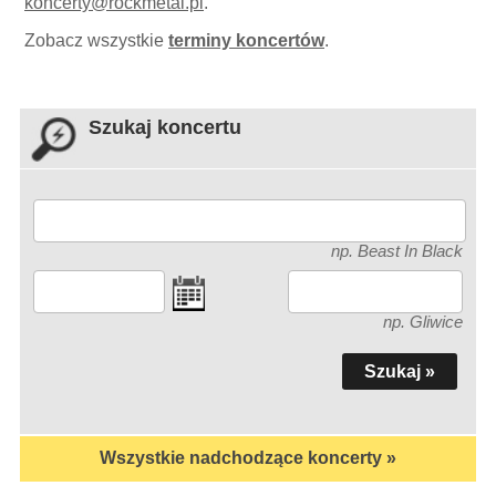
koncerty
@
rockmetal.pl
.
Zobacz wszystkie
terminy koncertów
.
Szukaj koncertu
np. Beast In Black
np. Gliwice
Wszystkie nadchodzące koncerty »