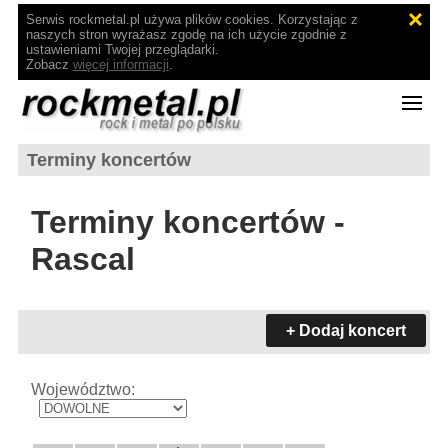
Serwis rockmetal.pl używa plików cookies. Korzystając z
naszych stron wyrażasz zgodę na ich użycie zgodnie z
ustawieniami Twojej przeglądarki.
Zobacz
więcej informacji
.
Terminy koncertów
Terminy koncertów -
Rascal
+ Dodaj koncert
Województwo: