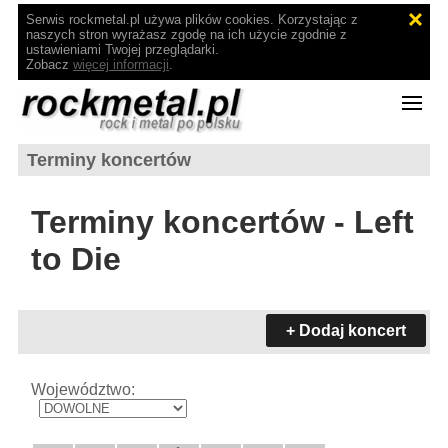
Serwis rockmetal.pl używa plików cookies. Korzystając z
naszych stron wyrażasz zgodę na ich użycie zgodnie z
ustawieniami Twojej przeglądarki.
Zobacz
więcej informacji
.
Terminy koncertów
Terminy koncertów - Left
to Die
+ Dodaj koncert
Województwo: