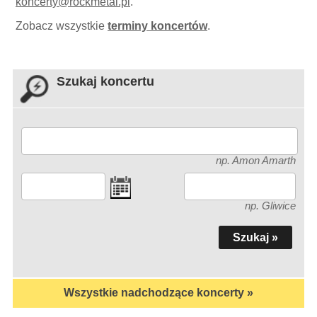
koncerty
@
rockmetal.pl
.
Zobacz wszystkie
terminy koncertów
.
Szukaj koncertu
np. Amon Amarth
np. Gliwice
Wszystkie nadchodzące koncerty »