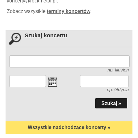
koncerty
@
rockmetal.pl
.
Zobacz wszystkie
terminy koncertów
.
Szukaj koncertu
np. Illusion
np. Gdynia
Wszystkie nadchodzące koncerty »