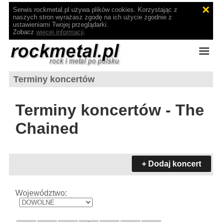
Serwis rockmetal.pl używa plików cookies. Korzystając z
naszych stron wyrażasz zgodę na ich użycie zgodnie z
ustawieniami Twojej przeglądarki.
Zobacz
więcej informacji
.
Terminy koncertów
Terminy koncertów - The
Chained
+ Dodaj koncert
Województwo: