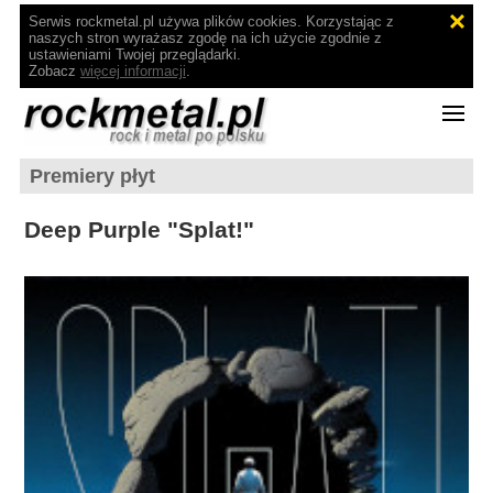
Serwis rockmetal.pl używa plików cookies. Korzystając z
naszych stron wyrażasz zgodę na ich użycie zgodnie z
ustawieniami Twojej przeglądarki.
Zobacz
więcej informacji
.
Premiery płyt
Deep Purple "Splat!"