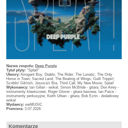
Nazwa zespołu:
Deep Purple
Tytuł płyty:
"Splat!"
Utwory:
Arrogant Boy; Diablo; The Rider; The Lunatic; The Only
Horse in Town; Sacred Land; The Beating of Wings; Guilt Trippin';
Scriblin' Gib'rish; Jessica's Bra; Third Call; My New Movie; Splat!
Wykonawcy:
Ian Gillan - wokal; Simon McBride - gitara; Don Airey -
instrumenty klawiszowe; Roger Glover - gitara basowa; Ian Paice -
instrumenty perkusyjne; Keith Urban - gitara; Bob Ezrin - dodatkowy
wokal
Wydawcy:
earMUSIC
Premiera:
3.07.2026
Komentarze