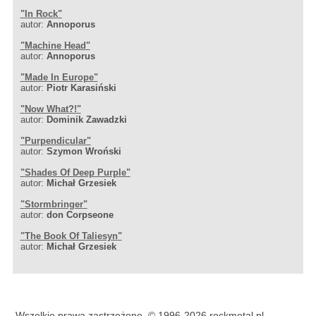
"
In Rock
"
autor:
Annoporus
"
Machine Head
"
autor:
Annoporus
"
Made In Europe
"
autor:
Piotr Karasiński
"
Now What?!
"
autor:
Dominik Zawadzki
"
Purpendicular
"
autor:
Szymon Wroński
"
Shades Of Deep Purple
"
autor:
Michał Grzesiek
"
Stormbringer
"
autor:
don Corpseone
"
The Book Of Taliesyn
"
autor:
Michał Grzesiek
Wszelkie prawa zastrzeżone, © 1996-2026 rockmetal.pl