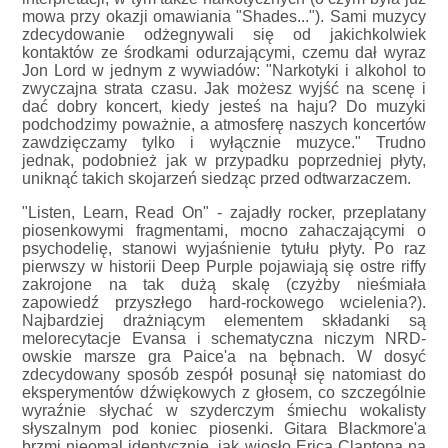
mowa przy okazji omawiania "Shades..."). Sami muzycy
zdecydowanie odżegnywali się od jakichkolwiek
kontaktów ze środkami odurzającymi, czemu dał wyraz
Jon Lord w jednym z wywiadów: "Narkotyki i alkohol to
zwyczajna strata czasu. Jak możesz wyjść na scenę i
dać dobry koncert, kiedy jesteś na haju? Do muzyki
podchodzimy poważnie, a atmosferę naszych koncertów
zawdzięczamy tylko i wyłącznie muzyce." Trudno
jednak, podobnież jak w przypadku poprzedniej płyty,
uniknąć takich skojarzeń siedząc przed odtwarzaczem.
"Listen, Learn, Read On" - zajadły rocker, przeplatany
piosenkowymi fragmentami, mocno zahaczającymi o
psychodelię, stanowi wyjaśnienie tytułu płyty. Po raz
pierwszy w historii Deep Purple pojawiają się ostre riffy
zakrojone na tak dużą skalę (czyżby nieśmiała
zapowiedź przyszłego hard-rockowego wcielenia?).
Najbardziej drażniącym elementem składanki są
melorecytacje Evansa i schematyczna niczym NRD-
owskie marsze gra Paice'a na bębnach. W dosyć
zdecydowany sposób zespół posunął się natomiast do
eksperymentów dźwiękowych z głosem, co szczególnie
wyraźnie słychać w szyderczym śmiechu wokalisty
słyszalnym pod koniec piosenki. Gitara Blackmore'a
brzmi nieomal identycznie, jak wiosło Erica Claptona na