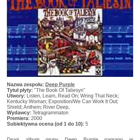
Nazwa zespołu:
Deep Purple
Tytuł płyty:
"The Book Of Taliesyn"
Utwory:
Listen, Learn, Read On; Wring That Neck;
Kentucky Woman; Exposition/We Can Work It Out;
Shield; Anthem; River Deep,
Wydawcy:
Tetragrammaton
Premiera:
2000
Subiektywna ocena (od 1 do 10):
5
Drugi album grupy Deep Purple nagrano w