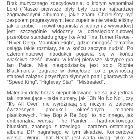
Brak muzycznego zdecydowania, o którym wspominał
Lord ("Nasze pierwsze płyty były trzema najbardziej
zagmatwanymi albumami, jakie znam. Chcieliśmy być
zespołem progresywnym, lecz zupełnie nie wiedzieliśmy
jak to zrobić" - mówił organista w jednym z wywiadów)
jest szczególnie widoczny w dziesięciominutowej
przeróbce standardu grupy Ike And Tina Turner Revue -
"River Deep, Mountain High", gdzie mnogość tematów
osiąga takie rozmiary, że w końcu zaczyna nudzić. Po
czterominutowej introdukcji pojawia się w końcu
właściwa część utworu, w której pierwsze skrzypce gra
Ian Paice. Miłą niespodzianką jest solo Ritchie
Blackmore'a, zagrane w dwugłosie, co z pewnością
stanowi zalążek przyszłych słynnych partii gitarowych w
"Speed King", "Highway Star" i "Mistreated".
Materiały dotychczas niepublikowane nie są już jednak
tak interesujące - takie numery, jak "Oh No No No", czy
"It's All Over" nie wyróżniają się niczym w zalewie
ówczesnych produkcji określanych mianem
plastikowych. "Hey Bop A Re Bop" to nic innego, jak
embrionalna wersja "The Painter" - hard-rockowego
bluesiora, znanego z trzeciego i zarazem ostatniego
albumu DP nagranego w tym składzie. Koncertowa
wersja "Wring That Neck" jest warta uwagi tylko ze