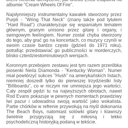
albumie "Cream Wheels Of Fire".
Najsłynniejszy instrumentalny kawałek stworzony przez
Purpli - "Wring That Neck" (znany także pod tytułem
"Hard Road") charakteryzuje się wspaniałym tematem
głównym, granym unisono przez gitarę i organy, i
swingowym feelingiem. Numer został chyba stworzony
do tego, aby grać go na koncertach, co muzycy czynili w
swoim czasie bardzo często (gdzieś do 1971 roku),
potrafiąc przedstawiać go publiczności w morderczych,
blisko czterdziestominutowych wersjach.
Koronnym przebojem zestawu jest tym razem przeróbka
piosenki Neila Diamonda - "Kentucky Woman". Numer
miał powtórzyć sukces "Hush" na amerykańskich listach,
niemniej doszedł tylko do pierwszej trzydziestki listy
"Billboardu", co w niczym nie umniejsza jego wartości.
Cały zespół pędzi tu na najwyższych obrotach, nawet
Rod Evans pokazuje w pewnych momentach prawdziwy
lwi pazur i udowadnia swoją wartość jako wokalista.
Partie chórków w refrenie przywołują na myśl dokonania
The Beach Boys, natomiast solówki gitary i klawiszy
świetnie przygryzają się z miłosną i lekko
psychodeliczną historyjką podaną w tekście.