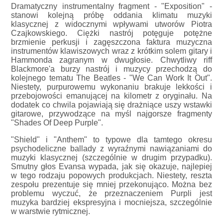
Dramatyczny instrumentalny fragment - "Exposition" -
stanowi kolejną próbę oddania klimatu muzyki
klasycznej z widocznymi wpływami utworów Piotra
Czajkowskiego. Ciężki nastrój potęguje potężne
brzmienie perkusji i zagęszczona faktura muzyczna
instrumentów klawiszowych wraz z krótkim solem gitary i
Hammonda zagranym w dwugłosie. Chwytliwy riff
Blackmore'a burzy nastrój i muzycy przechodzą do
kolejnego tematu The Beatles - "We Can Work It Out".
Niestety, purpurowemu wykonaniu brakuje lekkości i
przebojowości emanującej na kilometr z oryginału. Na
dodatek co chwila pojawiają się drażniące uszy wstawki
gitarowe, przywodzące na myśl najgorsze fragmenty
"Shades Of Deep Purple".
"Shield" i "Anthem" to typowe dla tamtego okresu
psychodeliczne ballady z wyraźnymi nawiązaniami do
muzyki klasycznej (szczególnie w drugim przypadku).
Smutny głos Evansa wypada, jak się okazuje, najlepiej
w tego rodzaju popowych produkcjach. Niestety, reszta
zespołu prezentuje się mniej przekonująco. Można bez
problemu wyczuć, że przeznaczeniem Purpli jest
muzyka bardziej ekspresyjna i mocniejsza, szczególnie
w warstwie rytmicznej.