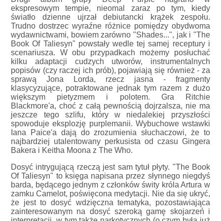
ekspresowym tempie, nieomal zaraz po tym, kiedy
światło dzienne ujrzał debiutancki krążek zespołu.
Trudno dostrzec wyraźne różnice pomiędzy obydwoma
wydawnictwami, bowiem zarówno "Shades...", jak i "The
Book Of Taliesyn" powstały wedle tej samej receptury i
scenariusza. W obu przypadkach możemy posłuchać
kilku adaptacji cudzych utworów, instrumentalnych
popisów (czy raczej ich prób), pojawiają się również - za
sprawą Jona Lorda, rzecz jasna - fragmenty
klasycyzujące, potraktowane jednak tym razem z dużo
większym pietyzmem i polotem. Gra Ritchie
Blackmore'a, choć z całą pewnością dojrzalsza, nie ma
jeszcze tego szlifu, który w niedalekiej przyszłości
spowoduje eksplozję purplemanii. Wybuchowe wstawki
Iana Paice'a dają do zrozumienia słuchaczowi, że to
najbardziej utalentowany perkusista od czasu Gingera
Bakera i Keitha Moona z The Who.
Dosyć intrygującą rzeczą jest sam tytuł płyty. "The Book
Of Taliesyn" to księga napisana przez słynnego niegdyś
barda, będącego jednym z członków świty króla Artura w
zamku Camelot, poświęcona medytacji. Nie da się ukryć,
że jest to dosyć wdzięczna tematyka, pozostawiająca
zainteresowanym na dosyć szeroką gamę skojarzeń i
interpretacji, w tym także narkotycznych (o czym była już