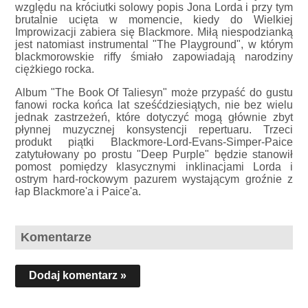
względu na króciutki solowy popis Jona Lorda i przy tym
brutalnie ucięta w momencie, kiedy do Wielkiej
Improwizacji zabiera się Blackmore. Miłą niespodzianką
jest natomiast instrumental "The Playground", w którym
blackmorowskie riffy śmiało zapowiadają narodziny
ciężkiego rocka.
Album "The Book Of Taliesyn" może przypaść do gustu
fanowi rocka końca lat sześćdziesiątych, nie bez wielu
jednak zastrzeżeń, które dotyczyć mogą głównie zbyt
płynnej muzycznej konsystencji repertuaru. Trzeci
produkt piątki Blackmore-Lord-Evans-Simper-Paice
zatytułowany po prostu "Deep Purple" będzie stanowił
pomost pomiędzy klasycznymi inklinacjami Lorda i
ostrym hard-rockowym pazurem wystającym groźnie z
łap Blackmore'a i Paice'a.
Komentarze
Dodaj komentarz »