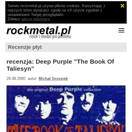
Serwis rockmetal.pl używa plików cookies. Korzystając z
naszych stron wyrażasz zgodę na ich użycie zgodnie z
ustawieniami Twojej przeglądarki.
Zobacz
więcej informacji
.
Recenzje płyt
recenzja: Deep Purple "The Book Of
Taliesyn"
29.08.2000 autor:
Michał Grzesiek