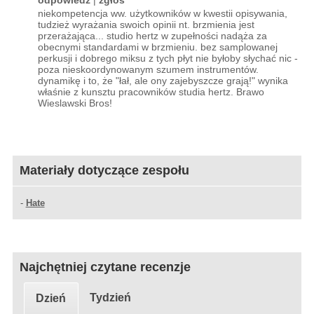
niekompetencja ww. użytkowników w kwestii opisywania,
tudzież wyrażania swoich opinii nt. brzmienia jest
przerażająca... studio hertz w zupełności nadąża za
obecnymi standardami w brzmieniu. bez samplowanej
perkusji i dobrego miksu z tych płyt nie byłoby słychać nic -
poza nieskoordynowanym szumem instrumentów.
dynamikę i to, że "łał, ale ony zajebyszcze grają!" wynika
właśnie z kunsztu pracowników studia hertz. Brawo
Wieslawski Bros!
Materiały dotyczące zespołu
-
Hate
Najchętniej czytane recenzje
Tydzień
Dzień