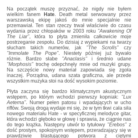
Na początek muszę przyznać, że nigdy nie byłem
wielkim fanem
Hate
. Death metal serwowany przez
warszawską ekipę jakoś do mnie specjalnie nie
przemawiał. Ten stan rzeczy trwał właściwie do czasu
wydania przez chłopaków w 2003 roku
"Awakening Of
The Liar"
, która to płyta zmieniła całkowicie moje
postrzeganie zespołu. Do dzisiaj z wypiekami na twarzy
słucham takich numerów, jak
"The Scrolls"
czy
"Immolate The Pope"
. Niestety później już bywało
różnie. Bardzo słabe
"Anaclasis"
i średnio udane
"Morphosis"
trochę odepchnęły mnie od muzyki grupy.
Na szczęście nowy materiał zapowiada się zgoła
inaczej. Porządna, udana szata graficzna, ale przede
wszystkim muzyka stoi na dość wysokim poziomie.
Płyta zaczyna się bardzo klimatycznym akustycznym
wstępem, po którym wchodzi pierwszy kopniak:
"Lux
Aeterna"
. Numer pełen patosu i wpadających w ucho
riffów. Swoją drogą wydaje mi się, że w tym tkwi cała siła
nowego materiału Hate - w specyficznej melodyce gitar,
która wchodzi głęboko w głowę i sprawia, że ciągnie nas
do tego krążka. Następny utwór to tytułowy
"Erebos"
z
dość prostym, spokojnym wstępem, przeradzający się w
prawdziwie blastującego potwora z ciętymi