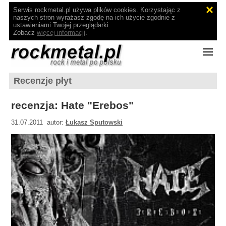
Serwis rockmetal.pl używa plików cookies. Korzystając z
naszych stron wyrażasz zgodę na ich użycie zgodnie z
ustawieniami Twojej przeglądarki.
Zobacz
więcej informacji
.
Recenzje płyt
recenzja: Hate "Erebos"
31.07.2011 autor:
Łukasz Sputowski