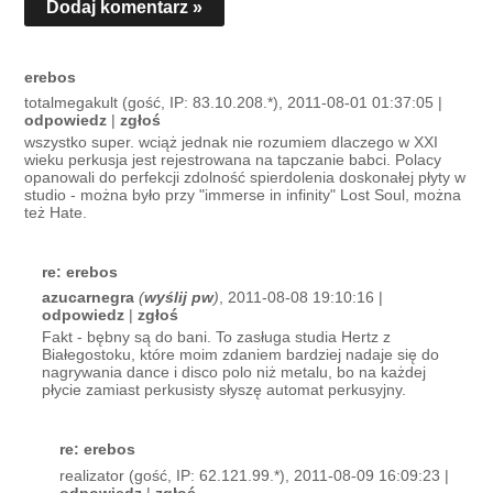
Dodaj komentarz »
erebos
totalmegakult (gość, IP: 83.10.208.*), 2011-08-01 01:37:05 |
odpowiedz
|
zgłoś
wszystko super. wciąż jednak nie rozumiem dlaczego w XXI
wieku perkusja jest rejestrowana na tapczanie babci. Polacy
opanowali do perfekcji zdolność spierdolenia doskonałej płyty w
studio - można było przy "immerse in infinity" Lost Soul, można
też Hate.
re: erebos
azucarnegra
(
wyślij pw
)
, 2011-08-08 19:10:16 |
odpowiedz
|
zgłoś
Fakt - bębny są do bani. To zasługa studia Hertz z
Białegostoku, które moim zdaniem bardziej nadaje się do
nagrywania dance i disco polo niż metalu, bo na każdej
płycie zamiast perkusisty słyszę automat perkusyjny.
re: erebos
realizator (gość, IP: 62.121.99.*), 2011-08-09 16:09:23 |
odpowiedz
|
zgłoś