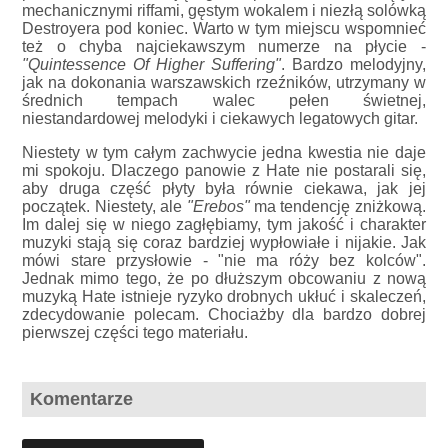
mechanicznymi riffami, gęstym wokalem i niezłą solówką
Destroyera pod koniec. Warto w tym miejscu wspomnieć
też o chyba najciekawszym numerze na płycie -
"Quintessence Of Higher Suffering"
. Bardzo melodyjny,
jak na dokonania warszawskich rzeźników, utrzymany w
średnich tempach walec pełen świetnej,
niestandardowej melodyki i ciekawych legatowych gitar.
Niestety w tym całym zachwycie jedna kwestia nie daje
mi spokoju. Dlaczego panowie z Hate nie postarali się,
aby druga część płyty była równie ciekawa, jak jej
początek. Niestety, ale
"Erebos"
ma tendencję zniżkową.
Im dalej się w niego zagłębiamy, tym jakość i charakter
muzyki stają się coraz bardziej wypłowiałe i nijakie. Jak
mówi stare przysłowie - "nie ma róży bez kolców".
Jednak mimo tego, że po dłuższym obcowaniu z nową
muzyką Hate istnieje ryzyko drobnych ukłuć i skaleczeń,
zdecydowanie polecam. Chociażby dla bardzo dobrej
pierwszej części tego materiału.
Komentarze