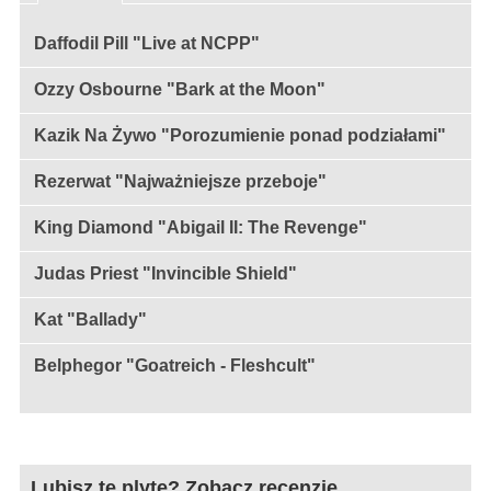
Daffodil Pill "Live at NCPP"
Ozzy Osbourne "Bark at the Moon"
Kazik Na Żywo "Porozumienie ponad podziałami"
Rezerwat "Najważniejsze przeboje"
King Diamond "Abigail II: The Revenge"
Judas Priest "Invincible Shield"
Kat "Ballady"
Belphegor "Goatreich - Fleshcult"
Lubisz tę plytę? Zobacz recenzje