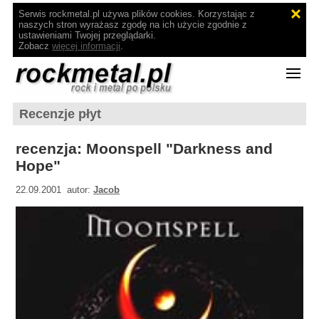
Serwis rockmetal.pl używa plików cookies. Korzystając z
naszych stron wyrażasz zgodę na ich użycie zgodnie z
ustawieniami Twojej przeglądarki.
Zobacz
więcej informacji
.
Recenzje płyt
recenzja: Moonspell "Darkness and
Hope"
22.09.2001 autor:
Jacob