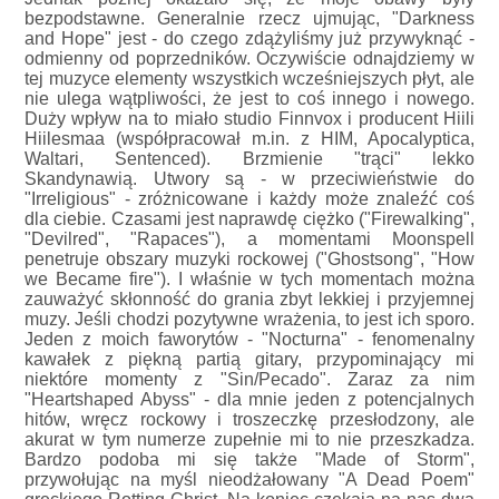
bezpodstawne. Generalnie rzecz ujmując, "Darkness
and Hope" jest - do czego zdążyliśmy już przywyknąć -
odmienny od poprzedników. Oczywiście odnajdziemy w
tej muzyce elementy wszystkich wcześniejszych płyt, ale
nie ulega wątpliwości, że jest to coś innego i nowego.
Duży wpływ na to miało studio Finnvox i producent Hiili
Hiilesmaa (współpracował m.in. z HIM, Apocalyptica,
Waltari, Sentenced). Brzmienie "trąci" lekko
Skandynawią. Utwory są - w przeciwieństwie do
"Irreligious" - zróżnicowane i każdy może znaleźć coś
dla ciebie. Czasami jest naprawdę ciężko ("Firewalking",
"Devilred", "Rapaces"), a momentami Moonspell
penetruje obszary muzyki rockowej ("Ghostsong", "How
we Became fire"). I właśnie w tych momentach można
zauważyć skłonność do grania zbyt lekkiej i przyjemnej
muzy. Jeśli chodzi pozytywne wrażenia, to jest ich sporo.
Jeden z moich faworytów - "Nocturna" - fenomenalny
kawałek z piękną partią gitary, przypominający mi
niektóre momenty z "Sin/Pecado". Zaraz za nim
"Heartshaped Abyss" - dla mnie jeden z potencjalnych
hitów, wręcz rockowy i troszeczkę przesłodzony, ale
akurat w tym numerze zupełnie mi to nie przeszkadza.
Bardzo podoba mi się także "Made of Storm",
przywołując na myśl nieodżałowany "A Dead Poem"