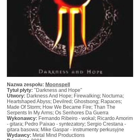
Nazwa zespołu:
Moonspell
Tytuł płyty:
"Darkness and Hope"
Utwory:
Darkness And Hope; Firewalking; Nocturna;
Heartshaped Abyss; Devilred; Ghostsong; Rapaces;
Made Of Storm; How We Became Fire; Than The
Serpents In My Arms; Os Senhores Da Guerra
Wykonawcy:
Fernando Ribeiro - wokal; Ricardo Amorim
- gitara; Pedro Paixao - syntezatory; Sergio Crestana -
gitara basowa; Mike Gaspar - instrumenty perkusyjne
Wydawcy:
Metal Mind Productions