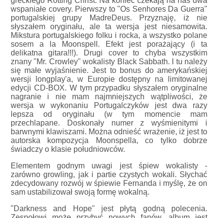
greckiego Rotting Christ. Na koniec czekają na nas dwa
wspaniałe covery. Pierwszy to "Os Senhores Da Guerra"
portugalskiej grupy MadreDeus. Przyznaję, iż nie
słyszałem oryginału, ale ta wersja jest niesamowita.
Mikstura portugalskiego folku i rocka, a wszystko polane
sosem a la Moonspell. Efekt jest porażający (i ta
delikatna gitara!!!). Drugi cover to chyba wszystkim
znany "Mr. Crowley" wokalisty Black Sabbath. I tu należy
się małe wyjaśnienie. Jest to bonus do amerykańskiej
wersji longplay'a, w Europie dostępny na limitowanej
edycji CD-BOX. W tym przypadku słyszałem oryginalne
nagranie i nie mam najmniejszych wątpliwości, że
wersja w wykonaniu Portugalczyków jest dwa razy
lepsza od oryginału (w tym momencie mam
przechlapane. Doskonały numer z wyśmienitymi i
barwnymi klawiszami. Można odnieść wrażenie, iż jest to
autorska kompozycja Moonspella, co tylko dobrze
świadczy o klasie południowców.
Elementem godnym uwagi jest śpiew wokalisty -
zarówno growling, jak i partie czystych wokali. Słychać
zdecydowany rozwój w śpiewie Fernanda i myślę, że on
sam ustabilizował swoją formę wokalną.
"Darkness and Hope" jest płytą godną polecenia.
Zespołowi może przybyć nowych fanów, album jest