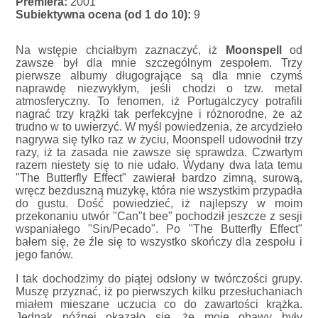
Premiera:
2001
Subiektywna ocena (od 1 do 10):
9
Na wstępie chciałbym zaznaczyć, iż
Moonspell
od
zawsze był dla mnie szczególnym zespołem. Trzy
pierwsze albumy długogrające są dla mnie czymś
naprawdę niezwykłym, jeśli chodzi o tzw. metal
atmosferyczny. To fenomen, iż Portugalczycy potrafili
nagrać trzy krążki tak perfekcyjne i różnorodne, że aż
trudno w to uwierzyć. W myśl powiedzenia, że arcydzieło
nagrywa się tylko raz w życiu, Moonspell udowodnił trzy
razy, iż ta zasada nie zawsze się sprawdza. Czwartym
razem niestety się to nie udało. Wydany dwa lata temu
"The Butterfly Effect" zawierał bardzo zimną, surową,
wręcz bezduszną muzykę, która nie wszystkim przypadła
do gustu. Dość powiedzieć, iż najlepszy w moim
przekonaniu utwór "Can"t bee" pochodził jeszcze z sesji
wspaniałego "Sin/Pecado". Po "The Butterfly Effect"
bałem się, że źle się to wszystko skończy dla zespołu i
jego fanów.
I tak dochodzimy do piątej odsłony w twórczości grupy.
Muszę przyznać, iż po pierwszych kilku przesłuchaniach
miałem mieszane uczucia co do zawartości krążka.
Jednak późnej okazało się, że moje obawy były