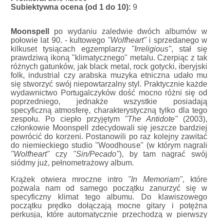
Subiektywna ocena (od 1 do 10):
9
Moonspell
po wydaniu zaledwie dwóch albumów w
połowie lat 90. - kultowego
"Wolfheart"
i sprzedanego w
kilkuset tysiącach egzemplarzy
"Irreligious"
, stał się
prawdziwą ikoną "klimatycznego" metalu. Czerpiąc z tak
różnych gatunków, jak black metal, rock gotycki, iberyjski
folk, industrial czy arabska muzyka etniczna udało mu
się stworzyć swój niepowtarzalny styl. Praktycznie każde
wydawnictwo Portugalczyków dość mocno różni się od
poprzedniego, jednakże wszystkie posiadają
specyficzną atmosferę, charakterystyczną tylko dla tego
zespołu. Po ciepło przyjętym
"The Antidote"
(2003),
członkowie Moonspell zdecydowali się jeszcze bardziej
powrócić do korzeni. Postanowili po raz kolejny zawitać
do niemieckiego studio "Woodhouse" (w którym nagrali
"Wolfheart"
czy
"Sin/Pecado"
), by tam nagrać swój
siódmy już, pełnometrażowy album.
Krążek otwiera mroczne intro
"In Memoriam"
, które
pozwala nam od samego początku zanurzyć się w
specyficzny klimat tego albumu. Do klawiszowego
początku prędko dołączają mocne gitary i potężna
perkusja, które automatycznie przechodzą w pierwszy