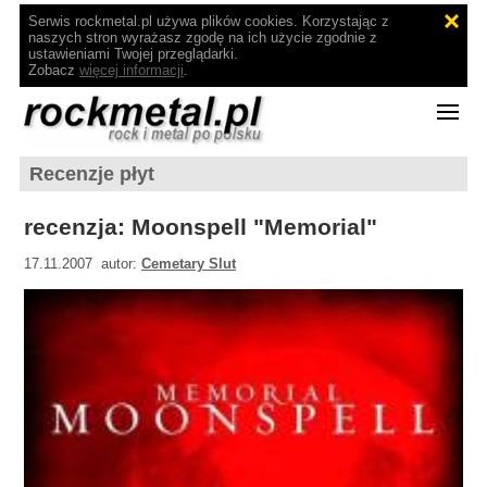
Serwis rockmetal.pl używa plików cookies. Korzystając z
naszych stron wyrażasz zgodę na ich użycie zgodnie z
ustawieniami Twojej przeglądarki.
Zobacz
więcej informacji
.
Recenzje płyt
recenzja: Moonspell "Memorial"
17.11.2007 autor:
Cemetary Slut