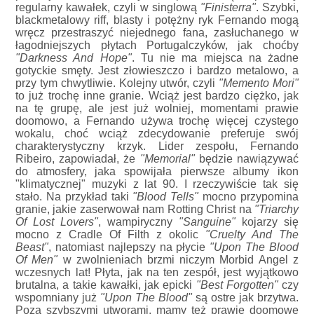
regularny kawałek, czyli w singlową
"Finisterra"
. Szybki,
blackmetalowy riff, blasty i potężny ryk Fernando mogą
wręcz przestraszyć niejednego fana, zasłuchanego w
łagodniejszych płytach Portugalczyków, jak choćby
"Darkness And Hope"
. Tu nie ma miejsca na żadne
gotyckie smęty. Jest złowieszczo i bardzo metalowo, a
przy tym chwytliwie. Kolejny utwór, czyli
"Memento Mori"
to już trochę inne granie. Wciąż jest bardzo ciężko, jak
na tę grupę, ale jest już wolniej, momentami prawie
doomowo, a Fernando używa trochę więcej czystego
wokalu, choć wciąż zdecydowanie preferuje swój
charakterystyczny krzyk. Lider zespołu, Fernando
Ribeiro, zapowiadał, że
"Memorial"
będzie nawiązywać
do atmosfery, jaka spowijała pierwsze albumy ikon
"klimatycznej" muzyki z lat 90. I rzeczywiście tak się
stało. Na przykład taki
"Blood Tells"
mocno przypomina
granie, jakie zaserwował nam Rotting Christ na
"Triarchy
Of Lost Lovers"
, wampiryczny
"Sanguine"
kojarzy się
mocno z Cradle Of Filth z okolic
"Cruelty And The
Beast"
, natomiast najlepszy na płycie
"Upon The Blood
Of Men"
w zwolnieniach brzmi niczym Morbid Angel z
wczesnych lat! Płyta, jak na ten zespół, jest wyjątkowo
brutalna, a takie kawałki, jak epicki
"Best Forgotten"
czy
wspomniany już
"Upon The Blood"
są ostre jak brzytwa.
Poza szybszymi utworami, mamy też prawie doomowe