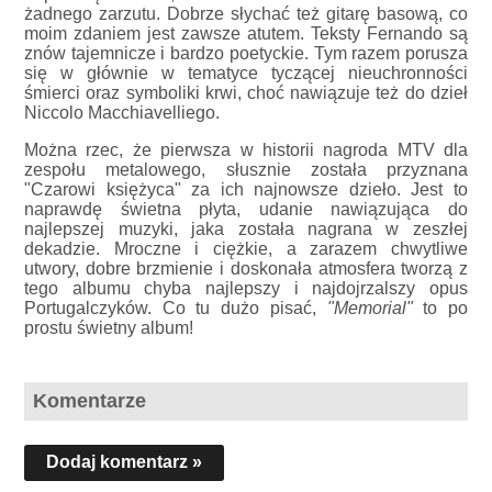
żadnego zarzutu. Dobrze słychać też gitarę basową, co
moim zdaniem jest zawsze atutem. Teksty Fernando są
znów tajemnicze i bardzo poetyckie. Tym razem porusza
się w głównie w tematyce tyczącej nieuchronności
śmierci oraz symboliki krwi, choć nawiązuje też do dzieł
Niccolo Macchiavelliego.
Można rzec, że pierwsza w historii nagroda MTV dla
zespołu metalowego, słusznie została przyznana
"Czarowi księżyca" za ich najnowsze dzieło. Jest to
naprawdę świetna płyta, udanie nawiązująca do
najlepszej muzyki, jaka została nagrana w zeszłej
dekadzie. Mroczne i ciężkie, a zarazem chwytliwe
utwory, dobre brzmienie i doskonała atmosfera tworzą z
tego albumu chyba najlepszy i najdojrzalszy opus
Portugalczyków. Co tu dużo pisać,
"Memorial"
to po
prostu świetny album!
Komentarze
Dodaj komentarz »