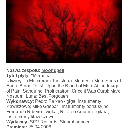
Nazwa zespołu:
Moonspell
Tytuł płyty:
"Memorial"
Utwory:
In Memoriam; Finisterra; Memento Mori; Sons of
Earth; Blood Tells!; Upon the Blood of Men; At the Image
of Pain; Sanguine; Proliferation; Once it Was Ours!; Mare
Nostrum; Luna; Best Forgotten
Wykonawcy:
Pedro Paixao - giga, instrumenty
klawiszowe; Mike Gaspar - instrumenty perkusyjne;
Fernando Ribeiro - wokal; Ricardo Amorim - gitara,
instrumenty klawiszowe
Wydawcy:
SPV Records, Steamhammer
Premiera:
25.04.2006