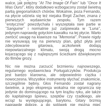
walce, jak potężny
"At The Image Of Pain"
lub
"Once It
Was Ours!"
, który dodatkowo wzbogacony został świetną
partią gregoriańskich chórów. Wokalnie, poza Fernando,
na płycie udziela się też niejaka Birgit Zacher, znana z
pierwszych wydawnictw zespołu. Tym razem
"erotycznie" powzdychała i wyszeptała swe partie w
"Sanguine"
i normalnie już zaśpiewała w
"Luna"
,
jedynym naprawdę gotyckim kawałku na tej płycie. Warto
zwrócić uwagę na klawisze na
"Memorial"
. Prawie nigdy
nie wysuwają się na pierwszy plan, gdyż płyta jest
zdecydowanie gitarowa, aczkolwiek dodają
niepowtarzalnego klimatu, swoją drogą mocno
kojarzącego się z najlepszymi ścieżkami dźwiękowymi
do filmów grozy.
Nic nie można zarzucić brzmieniu najnowszego,
regularnego wydawnictwa Portugalczyków. Produkcja
jest bardzo klarowna, ale odpowiednio ciężka i
nowoczesna. Wszystkie instrumenty słychać znakomicie,
szczególnie bębny. Głos Fernando został nagrany
świetnie, a jego ekspresja wokalna nie ogranicza się
jedynie do dominującego na tym krążku ryku, ale także
do kapitalnego śpiewu, szeptów czy rzadkiego, ale
wciąż tu występującego, barytonu. Gitary brzmią
naprawdę dobrze, a do solówek nie można mieć