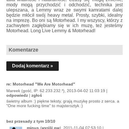
mody mogą przychodzić i odchodzić, technika jest
ulepszana, a Lemmy wraz ze swymi kamratami dalej
będzie młócił swój heavy metal. Prosty, szybki, idealny
na imprezę. Bo oni są Motorhead. I my wszyscy, którzy z
zachwytem zagłębiamy się w ich muzę, też jesteśmy
Motorhead. Long Live Lemmy & Motorhead!
Komentarze
Dodaj komentarz »
re: Motorhead "We Are Motorhead"
Mareek (gość, IP: 62.233.232.*), 2013-04-02 11:03:19 |
odpowiedz
|
zgłoś
świetny album :) piękne teksty, grają muzykę prosto z serca. a
"One more fucking time" to majstersztyk :)
bez przesady z tym 10/10
minus
(
wyślij pw
)
, 2011-11-04 07:53:10 |