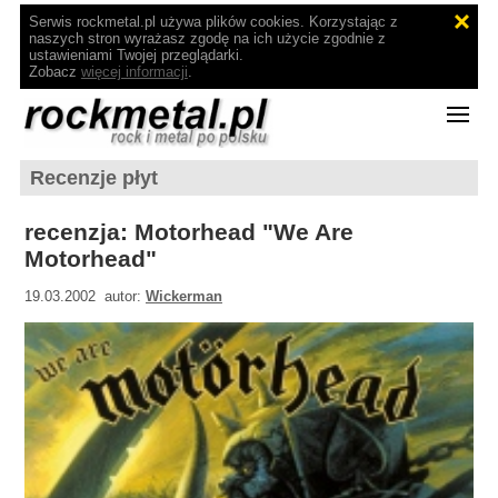
Serwis rockmetal.pl używa plików cookies. Korzystając z
naszych stron wyrażasz zgodę na ich użycie zgodnie z
ustawieniami Twojej przeglądarki.
Zobacz
więcej informacji
.
Recenzje płyt
recenzja: Motorhead "We Are
Motorhead"
19.03.2002 autor:
Wickerman