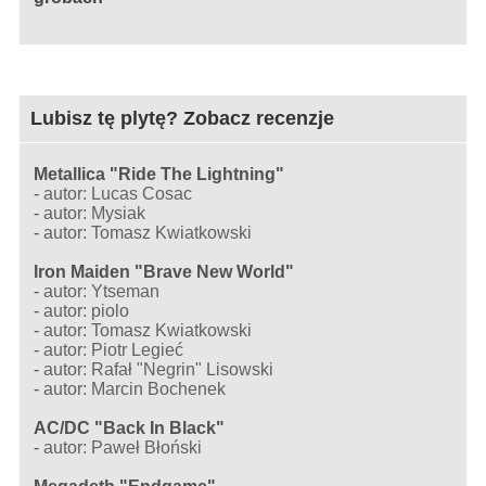
Lubisz tę plytę? Zobacz recenzje
Metallica "Ride The Lightning"
-
autor: Lucas Cosac
-
autor: Mysiak
-
autor: Tomasz Kwiatkowski
Iron Maiden "Brave New World"
-
autor: Ytseman
-
autor: piolo
-
autor: Tomasz Kwiatkowski
-
autor: Piotr Legieć
-
autor: Rafał "Negrin" Lisowski
-
autor: Marcin Bochenek
AC/DC "Back In Black"
-
autor: Paweł Błoński