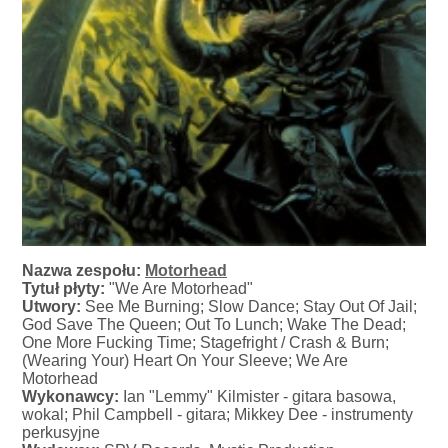
Nazwa zespołu:
Motorhead
Tytuł płyty:
"We Are Motorhead"
Utwory:
See Me Burning; Slow Dance; Stay Out Of Jail;
God Save The Queen; Out To Lunch; Wake The Dead;
One More Fucking Time; Stagefright / Crash & Burn;
(Wearing Your) Heart On Your Sleeve; We Are
Motorhead
Wykonawcy:
Ian "Lemmy" Kilmister - gitara basowa,
wokal; Phil Campbell - gitara; Mikkey Dee - instrumenty
perkusyjne