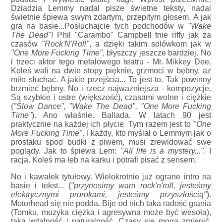
Dziadzia Lemmy nadal pisze świetne teksty, nadal
świetnie śpiewa swym zdartym, przepitym głosem. A jak
gra na basie...Posłuchajcie tych podchodów w
"Wake
The Dead"
! Phil "Carambo" Campbell tnie riffy jak za
czasów
"Rock'N'Roll"
, a dzięki takim solówkom jak w
"One More Fucking Time"
, błyszczy jeszcze bardziej. No
i trzeci aktor tego metalowego teatru - Mr. Mikkey Dee.
Koleś wali na dwie stopy pięknie, grzmoci w bębny, aż
miło słuchać. A jakie przejścia... To jest to. Tak powinny
brzmieć bębny. No i rzecz najważniejsza - kompozycje.
Są szybkie i ostre (większość), czasami wolne i ciężkie
(
"Slow Dance", "Wake The Dead", "One More Fucking
Time"
). Ano właśnie. Ballada. W latach 90 jest
praktycznie na każdej ich płycie. Tym razem jest to
"One
More Fucking Time"
. I każdy, kto myślał o Lemmym jak o
prostaku spod budki z piwem, musi zrewidować swe
poglądy. Jak to śpiewa Lem:
"All life is a mystery..."
. I
racja. Koleś ma łeb na karku i potrafi pisać z sensem.
No i kawałek tytułowy. Wielokrotnie już ograne intro na
basie i tekst... (
"przynosimy wam rock'n'roll, jesteśmy
elektrycznymi prorokami, jesteśmy przyszłością"
).
Motorhead się nie podda. Bije od nich taka radość grania
(Tomku, muzyka ciężka i agresywna może być wesoła),
taka witalność i naturalność. Czasy się mogą zmienić,