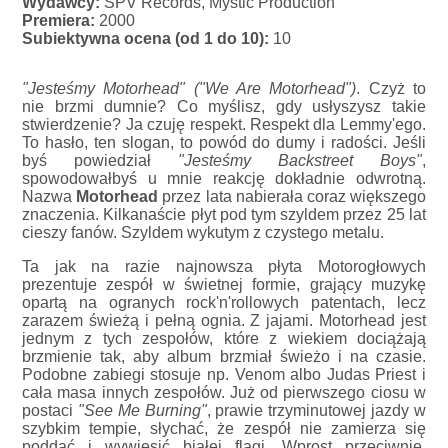
Wydawcy:
SPV Records, Mystic Production
Premiera:
2000
Subiektywna ocena (od 1 do 10):
10
"Jesteśmy Motorhead" ("We Are Motorhead")
. Czyż to
nie brzmi dumnie? Co myślisz, gdy usłyszysz takie
stwierdzenie? Ja czuję respekt. Respekt dla Lemmy'ego.
To hasło, ten slogan, to powód do dumy i radości. Jeśli
byś powiedział
"Jesteśmy Backstreet Boys"
,
spowodowałbyś u mnie reakcję dokładnie odwrotną.
Nazwa
Motorhead
przez lata nabierała coraz większego
znaczenia. Kilkanaście płyt pod tym szyldem przez 25 lat
cieszy fanów. Szyldem wykutym z czystego metalu.
Ta jak na razie najnowsza płyta Motorogłowych
prezentuje zespół w świetnej formie, grający muzykę
opartą na ogranych rock'n'rollowych patentach, lecz
zarazem świeżą i pełną ognia. Z jajami. Motorhead jest
jednym z tych zespołów, które z wiekiem dociążają
brzmienie tak, aby album brzmiał świeżo i na czasie.
Podobne zabiegi stosuje np. Venom albo Judas Priest i
cała masa innych zespołów. Już od pierwszego ciosu w
postaci
"See Me Burning"
, prawie trzyminutowej jazdy w
szybkim tempie, słychać, że zespół nie zamierza się
poddać i wywiesić białej flagi. Wprost przeciwnie.