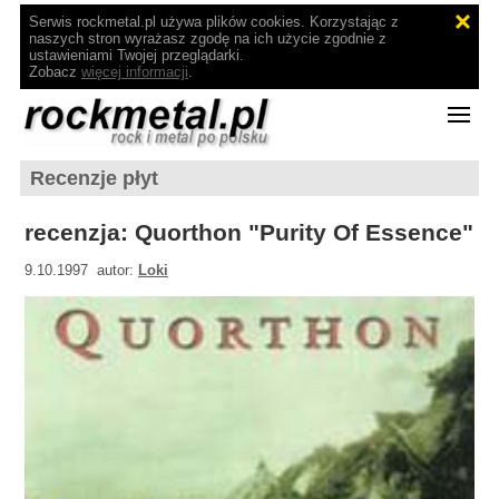
Serwis rockmetal.pl używa plików cookies. Korzystając z
naszych stron wyrażasz zgodę na ich użycie zgodnie z
ustawieniami Twojej przeglądarki.
Zobacz
więcej informacji
.
Recenzje płyt
recenzja: Quorthon "Purity Of Essence"
9.10.1997 autor:
Loki