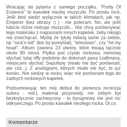
Wracając do pytania z samego początku. "Purity Of
Essence" to kawałek niezłej muzyczki. Po prostu rock.
Jeśli ktoś siedzi wyłącznie w takich klimatach, jak np.
Emperor (bez obrazy :) ) - nie polecam. No, ale jeśli
lubicie różne rodzaje muzyczki... Nie chcę porównywać
tego materiału z nagraniami innych kapelek, żeby nikogo
nie zniechęcać. Myślę że tytuły mówią same za siebie,
np "rock'n roll" (kto by pomyślał), "television", czy "hit my
head". Album zawiera 23 utwory, które trwają łącznie
około 90 minut. Płytka jest czysto rockowa, niemniej
słychać tutaj riffy podobne do dokonań pana Lodlmana,
miejscami słychać Sepulturę (miało nie być porównań,
ale cóż...). Z analogiami, których miało nie być, to już
koniec. Nie siedzę w rocku, więc nie porównam tego do
żadnych rockowych kapelek.
Podsumowując ten mój debiut (to pierwsza recenzja
autora - red.), materiał przyzwoity, nie żebym był
bezkrytycznie zachwycony - to bynajmniej nie jest nic
odkrywczego. Po prostu kawałek niezłego rocka. Ot co.
Komentarze