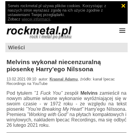
Serwis rockmetal.pl używa plików cookies. Korzystając z
naszych stron wyrażasz zgodę na ich użycie zgodnie z
ustawieniami Twojej przeglądarki.
Zobacz
więcej informacji
.
Wieści
Melvins wykonał niecenzuralną
piosenkę Harry'ego Nilssona
13.02.2021 09:10 autor:
Krasnal Adamu
, źródło: kanał Ipecac
Recordings na YouTube
Pod tytułem
"1 Fuck You"
zespół
Melvins
zamieścił na
nowym albumie własne wykonanie wyróżniającej się w
swoim czasie - w 1972 roku - ze względu na tekst
piosenki
"You're Breaking My Heart"
Harry'ego Nilssona.
Premiera
"Working with God"
na płytach kompaktowych i
winylowych, nakładem Ipecac Recordings, ma się odbyć
26 lutego 2021 roku.