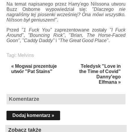
Na temat napisanego przez Harry'ego Nilssona utworu
Buzz Osborne wypowiedział się:
"Dlaczego nie
nagraliśmy tej piosenki wcześniej? Ona mówi wszystko.
Nilsson był geniuszem!"
.
Przed
"1 Fuck You"
zaprezentowane zostały
"I Fuck
Around"
,
"Bouncing Rick"
,
"Brian, The Horse-Faced
Goon"
,
"Caddy Daddy"
i
"The Great Good Place"
.
Tagi:
Melvins
« Mogwai prezentuje
Teledysk "Love in
utwór "Pat Stains"
the Time of Covid"
Danny'ego
Elfmana »
Komentarze
Dodaj komentarz »
Zobacz także