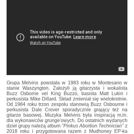
Grupa Melvins powstała w 1983 roku w Montesano w
stanie Waszyngton. Założyli ją gitarzysta i wokalista
Buzz Osborne vel King Buzzo, basista Matt Lukin i
perkusista Mike Dillard. Skład zmieniał się wielokrotnie.
Od 1984 roku trzon zespołu stanowią Buzz Osbourne i
perkusista Dale Crover sporadycznie grający też na
gitarze basowej. Muzyka Melvins była inspiracją m.in.
dla wykonawców grunge'owych. Do ostatnich wydanych
dzieł grupy należą album
"Pinkus Abortion Technician"
z
2018 roku i przygotowana razem z Mudhoney EP-ka