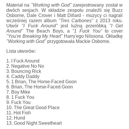
Materiał na
"Working with God"
zarejestrowany został w
dwóch sesjach. W składzie zespołu znaleźli się Buzz
Osborne, Dale Crover i Matt Dillard - muzycy ci nagrali
wcześniej razem album
"Tres Carbones"
z 2013 roku.
Utwór
"I Fuck Around"
jest luźną przeróbką
"I Get
Around"
The Beach Boys, a
"1 Fuck You"
to cover
"You're Breaking My Heart"
Harry'ego Nilssona. Okładkę
"Working with God"
przygotowała Mackie Osborne.
Lista utworów:
1. I Fuck Around
2. Negative No No
3. Bouncing Rick
4. Caddy Daddy
5. 1 Brian, The Horse-Faced Goon
6. Brian, The Horse-Faced Goon
7. Boy Mike
8. 1 Fuck You
9. Fuck You
10. The Great Good Place
11. Hot Fish
12. Hund
13. Good Night Sweetheart