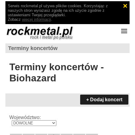
Serwis rockmetal.pl używa plików cookies. Korzystając z
naszych stron wyrażasz zgodę na ich użycie zgodnie z
ustawieniami Twojej przeglądarki.
Zobacz
więcej informacji
.
Terminy koncertów
Terminy koncertów -
Biohazard
+ Dodaj koncert
Województwo: