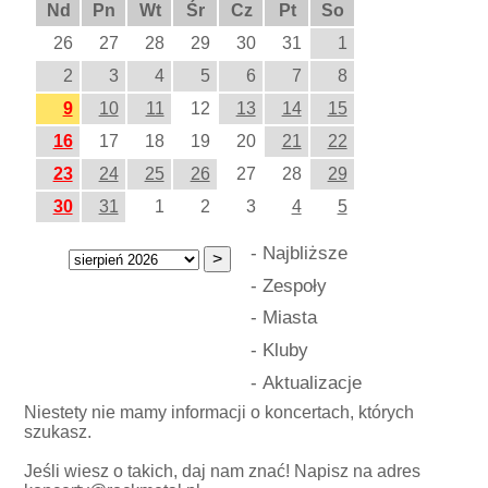
Nd
Pn
Wt
Śr
Cz
Pt
So
26
27
28
29
30
31
1
2
3
4
5
6
7
8
9
10
11
12
13
14
15
16
17
18
19
20
21
22
23
24
25
26
27
28
29
30
31
1
2
3
4
5
-
Najbliższe
-
Zespoły
-
Miasta
-
Kluby
-
Aktualizacje
Niestety nie mamy informacji o koncertach, których
szukasz.
Jeśli wiesz o takich, daj nam znać! Napisz na adres