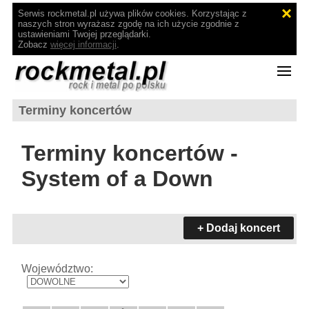
Serwis rockmetal.pl używa plików cookies. Korzystając z
naszych stron wyrażasz zgodę na ich użycie zgodnie z
ustawieniami Twojej przeglądarki.
Zobacz
więcej informacji
.
Terminy koncertów
Terminy koncertów -
System of a Down
+ Dodaj koncert
Województwo: