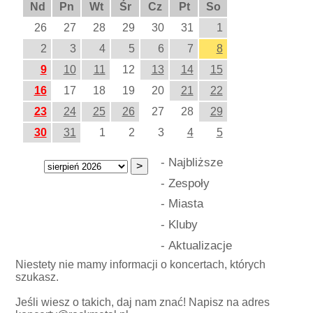
Nd
Pn
Wt
Śr
Cz
Pt
So
26
27
28
29
30
31
1
2
3
4
5
6
7
8
9
10
11
12
13
14
15
16
17
18
19
20
21
22
23
24
25
26
27
28
29
30
31
1
2
3
4
5
-
Najbliższe
-
Zespoły
-
Miasta
-
Kluby
-
Aktualizacje
Niestety nie mamy informacji o koncertach, których
szukasz.
Jeśli wiesz o takich, daj nam znać! Napisz na adres