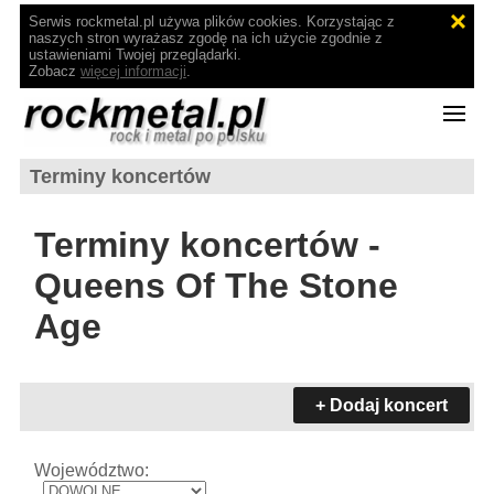
Serwis rockmetal.pl używa plików cookies. Korzystając z
naszych stron wyrażasz zgodę na ich użycie zgodnie z
ustawieniami Twojej przeglądarki.
Zobacz
więcej informacji
.
Terminy koncertów
Terminy koncertów -
Queens Of The Stone
Age
+ Dodaj koncert
Województwo: