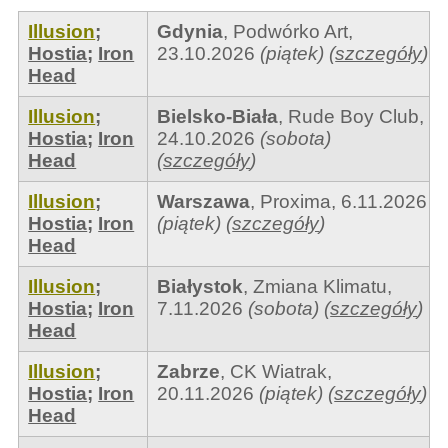
Illusion
;
Gdynia
,
Podwórko Art
,
Hostia
;
Iron
23.10.2026
(piątek)
(
szczegóły
)
Head
Illusion
;
Bielsko-Biała
,
Rude Boy Club
,
Hostia
;
Iron
24.10.2026
(sobota)
Head
(
szczegóły
)
Illusion
;
Warszawa
,
Proxima
,
6.11.2026
Hostia
;
Iron
(piątek)
(
szczegóły
)
Head
Illusion
;
Białystok
,
Zmiana Klimatu
,
Hostia
;
Iron
7.11.2026
(sobota)
(
szczegóły
)
Head
Illusion
;
Zabrze
,
CK Wiatrak
,
Hostia
;
Iron
20.11.2026
(piątek)
(
szczegóły
)
Head