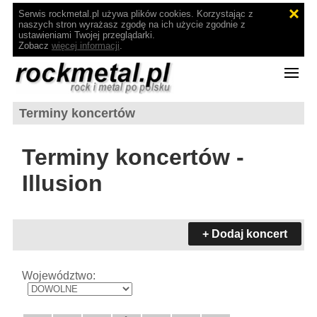
Serwis rockmetal.pl używa plików cookies. Korzystając z
naszych stron wyrażasz zgodę na ich użycie zgodnie z
ustawieniami Twojej przeglądarki.
Zobacz
więcej informacji
.
Terminy koncertów
Terminy koncertów -
Illusion
+ Dodaj koncert
Województwo: