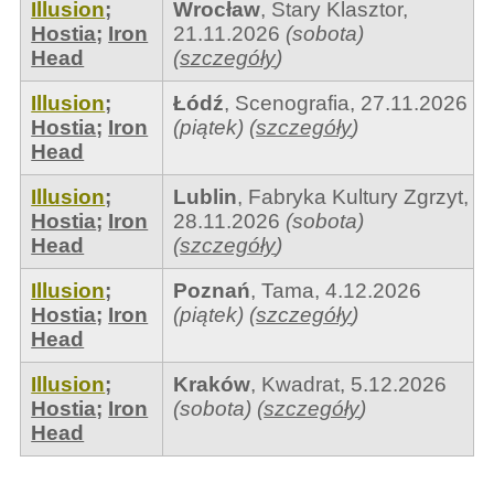
Illusion
;
Wrocław
,
Stary Klasztor
,
Hostia
;
Iron
21.11.2026
(sobota)
Head
(
szczegóły
)
Illusion
;
Łódź
,
Scenografia
,
27.11.2026
Hostia
;
Iron
(piątek)
(
szczegóły
)
Head
Illusion
;
Lublin
,
Fabryka Kultury Zgrzyt
,
Hostia
;
Iron
28.11.2026
(sobota)
Head
(
szczegóły
)
Illusion
;
Poznań
,
Tama
,
4.12.2026
Hostia
;
Iron
(piątek)
(
szczegóły
)
Head
Illusion
;
Kraków
,
Kwadrat
,
5.12.2026
Hostia
;
Iron
(sobota)
(
szczegóły
)
Head