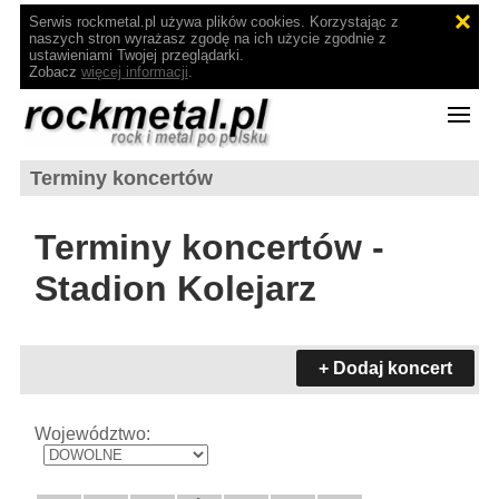
Serwis rockmetal.pl używa plików cookies. Korzystając z
naszych stron wyrażasz zgodę na ich użycie zgodnie z
ustawieniami Twojej przeglądarki.
Zobacz
więcej informacji
.
Terminy koncertów
Terminy koncertów -
Stadion Kolejarz
+ Dodaj koncert
Województwo: