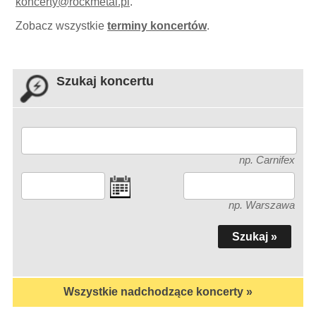
koncerty
@
rockmetal.pl
.
Zobacz wszystkie
terminy koncertów
.
Szukaj koncertu
np. Carnifex
np. Warszawa
Wszystkie nadchodzące koncerty »