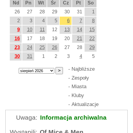
Nd
Pn
Wt
Śr
Cz
Pt
So
26
27
28
29
30
31
1
2
3
4
5
6
7
8
9
10
11
12
13
14
15
16
17
18
19
20
21
22
23
24
25
26
27
28
29
30
31
1
2
3
4
5
-
Najbliższe
-
Zespoły
-
Miasta
-
Kluby
-
Aktualizacje
Uwaga:
Informacja archiwalna
Wystąpili:
Of Mice & Men