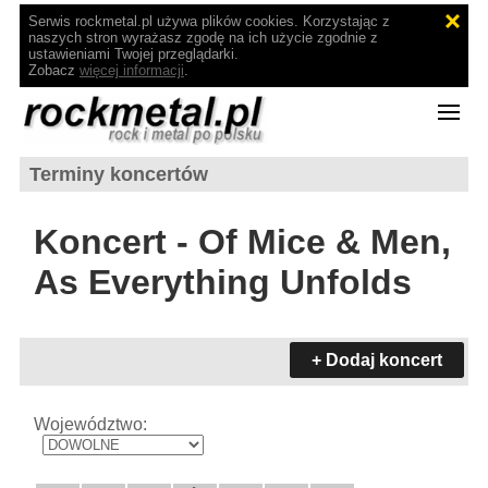
Serwis rockmetal.pl używa plików cookies. Korzystając z
naszych stron wyrażasz zgodę na ich użycie zgodnie z
ustawieniami Twojej przeglądarki.
Zobacz
więcej informacji
.
Terminy koncertów
Koncert - Of Mice & Men,
As Everything Unfolds
+ Dodaj koncert
Województwo: