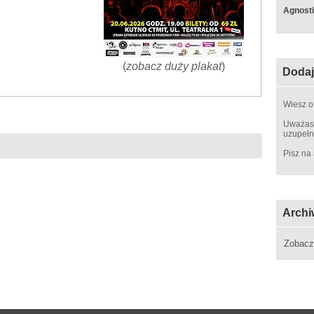
Agnosti
(
zobacz duży plakat
)
Dodaj
Wiesz o
Uważasz
uzupełn
Pisz na
Archi
Zobac