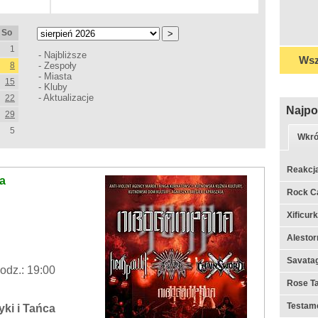
So
1
-
Najbliższe
Wsz
8
-
Zespoły
-
Miasta
15
-
Kluby
-
Aktualizacje
22
Najpo
29
5
Wkró
Reakcj
na
Rock C
Xificur
Alestor
Savata
odz.: 19:00
Rose Ta
Testame
ki i Tańca