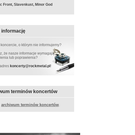
c Front, Slavenkust, Minor God
 informację
 koncercie, o którym nie informujemy?
, że nasze informacje wymagają
ienia lub poprawienia?
 adres
koncerty
@
rockmetal.pl
!
wum terminów koncertów
z
archiwum terminów koncertów
.