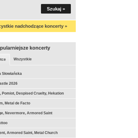
ystkie nadchodzące koncerty »
pularniejsze koncerty
Wszystkie
tce
a Słowiańska
astle 2026
k, Pomiot, Despised Cruelty, Hekation
m, Metal de Facto
ge, Nevermore, Armored Saint
ttoo
nt, Armored Saint, Metal Church