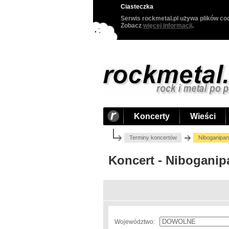
Ciasteczka
Serwis rockmetal.pl używa plików coo
Zobacz
więcej informacji
.
Koncerty
Wieści
Terminy koncertów
Niboganipan
Koncert - Niboganip
Województwo: