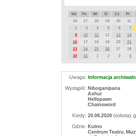
Nd
Pn
Wt
Śr
Cz
Pt
26
27
28
29
30
31
2
3
4
5
6
7
9
10
11
12
13
14
16
17
18
19
20
21
23
24
25
26
27
28
30
31
1
2
3
4
Uwaga:
Informacja archiwal
Wystąpili:
Niboganipana
Ashur
Hellspawn
Chainsword
Kiedy:
20.06.2026
(sobota), g
Gdzie:
Kutno
Centrum Teatru, Muzy