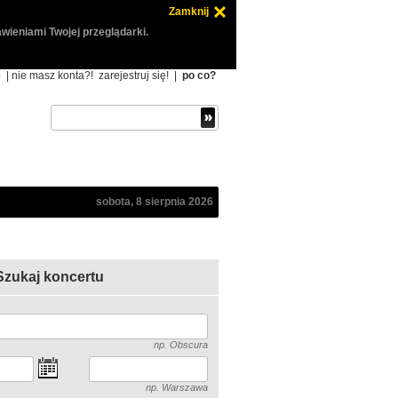
Zamknij
wieniami Twojej przeglądarki.
ę
| nie masz konta?!
zarejestruj się!
|
po co?
sobota, 8 sierpnia 2026
Szukaj koncertu
np. Obscura
np. Warszawa