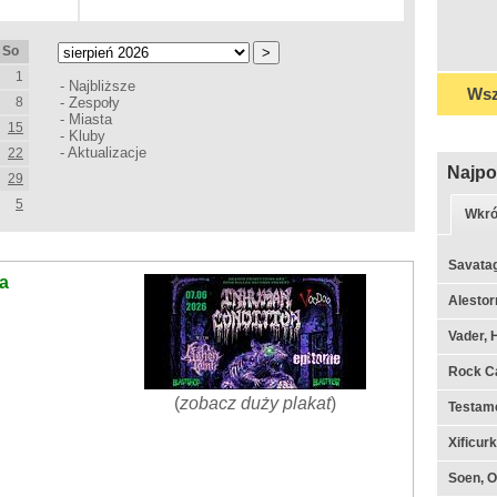
So
1
-
Najbliższe
Wsz
8
-
Zespoły
-
Miasta
15
-
Kluby
-
Aktualizacje
22
Najpo
29
5
Wkró
Savata
na
Alestor
Vader, 
Rock C
(
zobacz duży plakat
)
Testame
Xificur
Soen, O