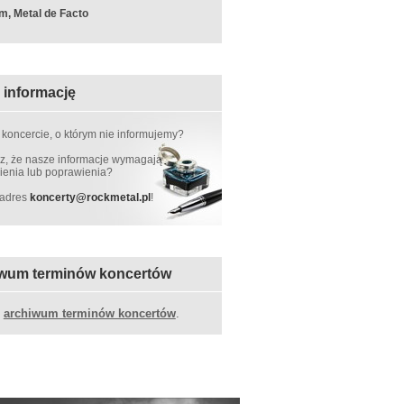
m, Metal de Facto
 informację
 koncercie, o którym nie informujemy?
, że nasze informacje wymagają
ienia lub poprawienia?
 adres
koncerty
@
rockmetal.pl
!
wum terminów koncertów
z
archiwum terminów koncertów
.