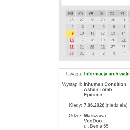
Nd
Pn
Wt
Śr
Cz
Pt
26
27
28
29
30
31
2
3
4
5
6
7
9
10
11
12
13
14
16
17
18
19
20
21
23
24
25
26
27
28
30
31
1
2
3
4
Uwaga:
Informacja archiwal
Wystąpili:
Inhuman Condition
Ashen Tomb
Epitome
Kiedy:
7.06.2026
(niedziela)
Gdzie:
Warszawa
VooDoo
ul. Bema 65