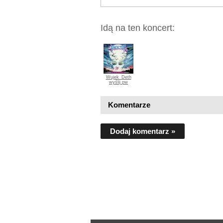
Idą na ten koncert:
Wujek_Deth
wyślij pw
Komentarze
Dodaj komentarz »