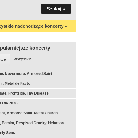
ystkie nadchodzące koncerty »
pularniejsze koncerty
Wszystkie
tce
ge, Nevermore, Armored Saint
m, Metal de Facto
Hate, Frontside, Thy Disease
astle 2026
nt, Armored Saint, Metal Church
k, Pomiot, Despised Cruelty, Hekation
nly Sons