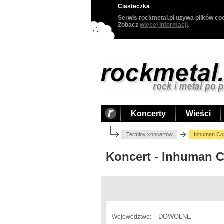
Ciasteczka
Serwis rockmetal.pl używa plików coo
Zobacz
więcej informacji
.
Koncerty
Wieści
Terminy koncertów
Inhuman Con
Koncert - Inhuman 
Województwo: