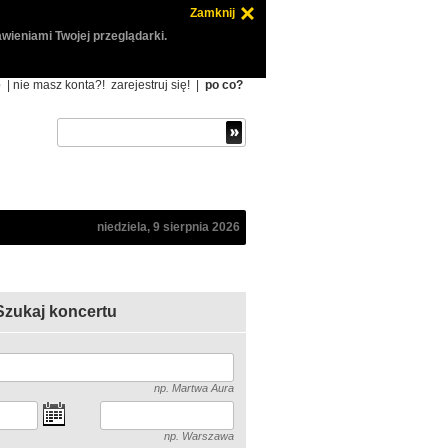
Zamknij
wieniami Twojej przeglądarki.
ę
| nie masz konta?!
zarejestruj się!
|
po co?
niedziela, 9 sierpnia 2026
Szukaj koncertu
np. Martwa Aura
np. Warszawa