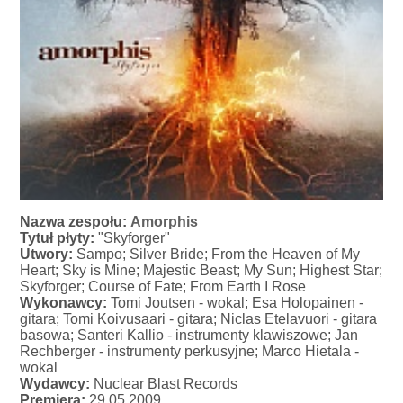
Nazwa zespołu:
Amorphis
Tytuł płyty:
"Skyforger"
Utwory:
Sampo; Silver Bride; From the Heaven of My
Heart; Sky is Mine; Majestic Beast; My Sun; Highest Star;
Skyforger; Course of Fate; From Earth I Rose
Wykonawcy:
Tomi Joutsen - wokal; Esa Holopainen -
gitara; Tomi Koivusaari - gitara; Niclas Etelavuori - gitara
basowa; Santeri Kallio - instrumenty klawiszowe; Jan
Rechberger - instrumenty perkusyjne; Marco Hietala -
wokal
Wydawcy:
Nuclear Blast Records
Premiera:
29.05.2009