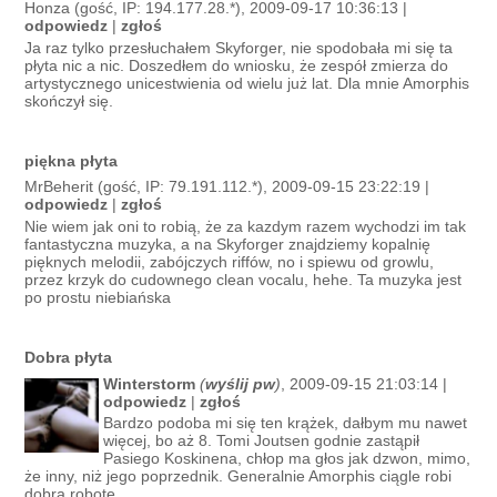
Honza (gość, IP: 194.177.28.*), 2009-09-17 10:36:13 |
odpowiedz
|
zgłoś
Ja raz tylko przesłuchałem Skyforger, nie spodobała mi się ta
płyta nic a nic. Doszedłem do wniosku, że zespół zmierza do
artystycznego unicestwienia od wielu już lat. Dla mnie Amorphis
skończył się.
piękna płyta
MrBeherit (gość, IP: 79.191.112.*), 2009-09-15 23:22:19 |
odpowiedz
|
zgłoś
Nie wiem jak oni to robią, że za kazdym razem wychodzi im tak
fantastyczna muzyka, a na Skyforger znajdziemy kopalnię
pięknych melodii, zabójczych riffów, no i spiewu od growlu,
przez krzyk do cudownego clean vocalu, hehe. Ta muzyka jest
po prostu niebiańska
Dobra płyta
Winterstorm
(
wyślij pw
)
, 2009-09-15 21:03:14 |
odpowiedz
|
zgłoś
Bardzo podoba mi się ten krążek, dałbym mu nawet
więcej, bo aż 8. Tomi Joutsen godnie zastąpił
Pasiego Koskinena, chłop ma głos jak dzwon, mimo,
że inny, niż jego poprzednik. Generalnie Amorphis ciągle robi
dobrą robotę.