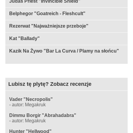
Judas Priest "Invincible Shield"
Belphegor "Goatreich - Fleshcult"
Rezerwat "Najważniejsze przeboje"
Kat "Ballady"
Kazik Na Żywo "Bar La Curva / Plamy na słońcu"
Lubisz tę plytę? Zobacz recenzje
Vader "Necropolis"
-
autor: Megakruk
Dimmu Borgir "Abrahadabra"
-
autor: Megakruk
Hunter "Hellwood"