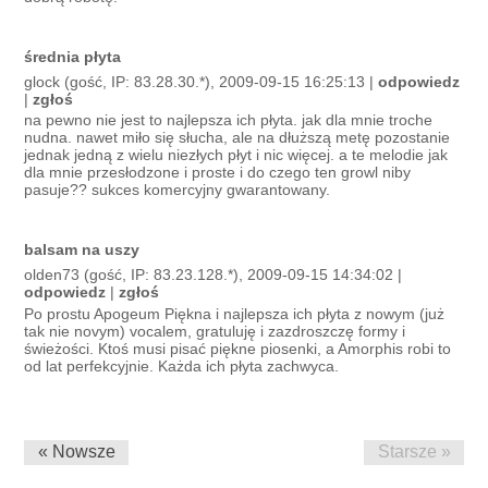
średnia płyta
glock (gość, IP: 83.28.30.*), 2009-09-15 16:25:13 |
odpowiedz
|
zgłoś
na pewno nie jest to najlepsza ich płyta. jak dla mnie troche
nudna. nawet miło się słucha, ale na dłuższą metę pozostanie
jednak jedną z wielu niezłych płyt i nic więcej. a te melodie jak
dla mnie przesłodzone i proste i do czego ten growl niby
pasuje?? sukces komercyjny gwarantowany.
balsam na uszy
olden73 (gość, IP: 83.23.128.*), 2009-09-15 14:34:02 |
odpowiedz
|
zgłoś
Po prostu Apogeum Piękna i najlepsza ich płyta z nowym (już
tak nie novym) vocalem, gratuluję i zazdroszczę formy i
świeżości. Ktoś musi pisać piękne piosenki, a Amorphis robi to
od lat perfekcyjnie. Każda ich płyta zachwyca.
« Nowsze
Starsze »