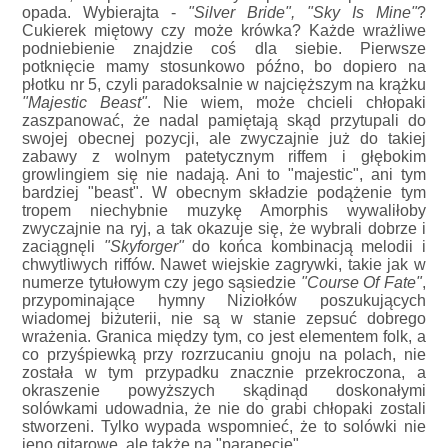
opada. Wybierajta -
"Silver Bride", "Sky Is Mine"
?
Cukierek miętowy czy może krówka? Każde wrażliwe
podniebienie znajdzie coś dla siebie. Pierwsze
potknięcie mamy stosunkowo późno, bo dopiero na
płotku nr 5, czyli paradoksalnie w najcięższym na krążku
"Majestic Beast"
. Nie wiem, może chcieli chłopaki
zaszpanować, że nadal pamiętają skąd przytupali do
swojej obecnej pozycji, ale zwyczajnie już do takiej
zabawy z wolnym patetycznym riffem i głębokim
growlingiem się nie nadają. Ani to "majestic", ani tym
bardziej "beast". W obecnym składzie podążenie tym
tropem niechybnie muzykę Amorphis wywaliłoby
zwyczajnie na ryj, a tak okazuje się, że wybrali dobrze i
zaciągnęli
"Skyforger"
do końca kombinacją melodii i
chwytliwych riffów. Nawet wiejskie zagrywki, takie jak w
numerze tytułowym czy jego sąsiedzie
"Course Of Fate"
,
przypominające hymny Niziołków poszukujących
wiadomej biżuterii, nie są w stanie zepsuć dobrego
wrażenia. Granica między tym, co jest elementem folk, a
co przyśpiewką przy rozrzucaniu gnoju na polach, nie
została w tym przypadku znacznie przekroczona, a
okraszenie powyższych skądinąd doskonałymi
solówkami udowadnia, że nie do grabi chłopaki zostali
stworzeni. Tylko wypada wspomnieć, że to solówki nie
jeno gitarowe, ale także na "parapecie".