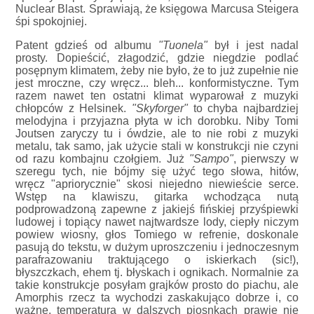
Nuclear Blast. Sprawiają, że księgowa Marcusa Steigera
śpi spokojniej.
Patent gdzieś od albumu
"Tuonela"
był i jest nadal
prosty. Dopieścić, złagodzić, gdzie niegdzie podlać
posępnym klimatem, żeby nie było, że to już zupełnie nie
jest mroczne, czy wręcz... bleh... konformistyczne. Tym
razem nawet ten ostatni klimat wyparował z muzyki
chłopców z Helsinek.
"Skyforger"
to chyba najbardziej
melodyjna i przyjazna płyta w ich dorobku. Niby Tomi
Joutsen zaryczy tu i ówdzie, ale to nie robi z muzyki
metalu, tak samo, jak użycie stali w konstrukcji nie czyni
od razu kombajnu czołgiem. Już
"Sampo"
, pierwszy w
szeregu tych, nie bójmy się użyć tego słowa, hitów,
wręcz "apriorycznie" skosi niejedno niewieście serce.
Wstęp na klawiszu, gitarka wchodząca nutą
podprowadzoną zapewne z jakiejś fińskiej przyśpiewki
ludowej i topiący nawet najtwardsze lody, ciepły niczym
powiew wiosny, głos Tomiego w refrenie, doskonale
pasują do tekstu, w dużym uproszczeniu i jednoczesnym
parafrazowaniu traktującego o iskierkach (sic!),
błyszczkach, ehem tj. błyskach i ognikach. Normalnie za
takie konstrukcje posyłam grajków prosto do piachu, ale
Amorphis rzecz ta wychodzi zaskakująco dobrze i, co
ważne, temperatura w dalszych piosnkach prawie nie