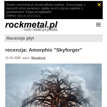
Serwis rockmetal.pl używa plików cookies. Korzystając z
naszych stron wyrażasz zgodę na ich użycie zgodnie z
ustawieniami Twojej przeglądarki.
Zobacz
więcej informacji
.
Recenzje płyt
recenzja: Amorphis "Skyforger"
15.09.2009 autor:
Megakruk