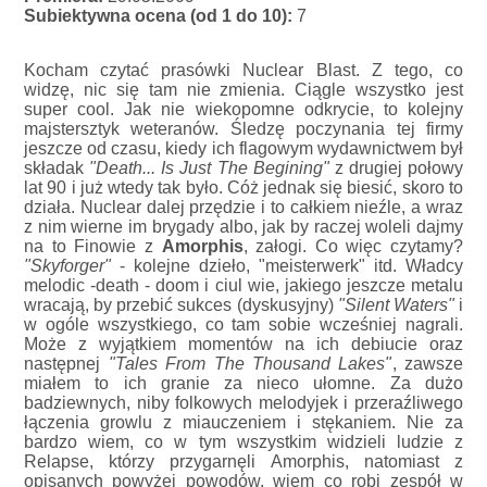
Subiektywna ocena (od 1 do 10):
7
Kocham czytać prasówki Nuclear Blast. Z tego, co
widzę, nic się tam nie zmienia. Ciągle wszystko jest
super cool. Jak nie wiekopomne odkrycie, to kolejny
majstersztyk weteranów. Śledzę poczynania tej firmy
jeszcze od czasu, kiedy ich flagowym wydawnictwem był
składak
"Death... Is Just The Begining"
z drugiej połowy
lat 90 i już wtedy tak było. Cóż jednak się biesić, skoro to
działa. Nuclear dalej przędzie i to całkiem nieźle, a wraz
z nim wierne im brygady albo, jak by raczej woleli dajmy
na to Finowie z
Amorphis
, załogi. Co więc czytamy?
"Skyforger"
- kolejne dzieło, "meisterwerk" itd. Władcy
melodic -death - doom i ciul wie, jakiego jeszcze metalu
wracają, by przebić sukces (dyskusyjny)
"Silent Waters"
i
w ogóle wszystkiego, co tam sobie wcześniej nagrali.
Może z wyjątkiem momentów na ich debiucie oraz
następnej
"Tales From The Thousand Lakes"
, zawsze
miałem to ich granie za nieco ułomne. Za dużo
badziewnych, niby folkowych melodyjek i przeraźliwego
łączenia growlu z miauczeniem i stękaniem. Nie za
bardzo wiem, co w tym wszystkim widzieli ludzie z
Relapse, którzy przygarnęli Amorphis, natomiast z
opisanych powyżej powodów, wiem co robi zespół w