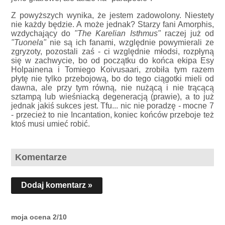
Z powyższych wynika, że jestem zadowolony. Niestety
nie każdy będzie. A może jednak? Starzy fani Amorphis,
wzdychający do
"The Karelian Isthmus"
raczej już od
"Tuonela"
nie są ich fanami, względnie powymierali ze
zgryzoty, pozostali zaś - ci względnie młodsi, rozpłyną
się w zachwycie, bo od początku do końca ekipa Esy
Holpainena i Tomiego Koivusaari, zrobiła tym razem
płytę nie tylko przebojową, bo do tego ciągotki mieli od
dawna, ale przy tym równą, nie nużącą i nie trącącą
sztampą lub wieśniacką degeneracją (prawie), a to już
jednak jakiś sukces jest. Tfu... nic nie poradzę - mocne 7
- przecież to nie Incantation, koniec końców przeboje też
ktoś musi umieć robić.
Komentarze
Dodaj komentarz »
moja ocena 2/10