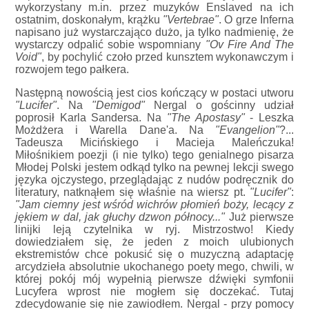
wykorzystany m.in. przez muzyków Enslaved na ich
ostatnim, doskonałym, krążku
"Vertebrae"
. O grze Inferna
napisano już wystarczająco dużo, ja tylko nadmienię, że
wystarczy odpalić sobie wspomniany
"Ov Fire And The
Void"
, by pochylić czoło przed kunsztem wykonawczym i
rozwojem tego pałkera.
Następną nowością jest cios kończący w postaci utworu
"Lucifer"
. Na
"Demigod"
Nergal o gościnny udział
poprosił Karla Sandersa. Na
"The Apostasy"
- Leszka
Możdżera i Warella Dane'a. Na
"Evangelion"
?...
Tadeusza Micińskiego i Macieja Maleńczuka!
Miłośnikiem poezji (i nie tylko) tego genialnego pisarza
Młodej Polski jestem odkąd tylko na pewnej lekcji swego
języka ojczystego, przeglądając z nudów podręcznik do
literatury, natknąłem się właśnie na wiersz pt.
"Lucifer"
:
"Jam ciemny jest wśród wichrów płomień boży, lecący z
jękiem w dal, jak głuchy dzwon północy..."
Już pierwsze
linijki leją czytelnika w ryj. Mistrzostwo! Kiedy
dowiedziałem się, że jeden z moich ulubionych
ekstremistów chce pokusić się o muzyczną adaptację
arcydzieła absolutnie ukochanego poety mego, chwili, w
której pokój mój wypełnią pierwsze dźwięki symfonii
Lucyfera wprost nie mogłem się doczekać. Tutaj
zdecydowanie się nie zawiodłem. Nergal - przy pomocy