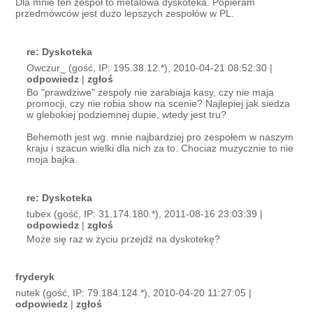
Dla mnie ten zespół to metalowa dyskoteka. Popieram
przedmówców jest dużo lepszych zespołów w PL.
re: Dyskoteka
Owczur_ (gość, IP: 195.38.12.*), 2010-04-21 08:52:30 |
odpowiedz
|
zgłoś
Bo "prawdziwe" zespoly nie zarabiaja kasy, czy nie maja
promocji, czy nie robia show na scenie? Najlepiej jak siedza
w glebokiej podziemnej dupie, wtedy jest tru?
Behemoth jest wg. mnie najbardziej pro zespołem w naszym
kraju i szacun wielki dla nich za to. Chociaz muzycznie to nie
moja bajka.
re: Dyskoteka
tubex (gość, IP: 31.174.180.*), 2011-08-16 23:03:39 |
odpowiedz
|
zgłoś
Może się raz w życiu przejdź na dyskotekę?
fryderyk
nutek (gość, IP: 79.184.124.*), 2010-04-20 11:27:05 |
odpowiedz
|
zgłoś