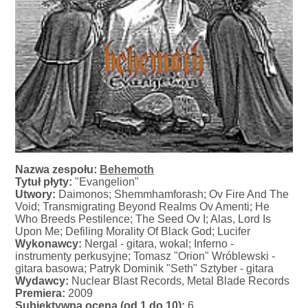
Nazwa zespołu:
Behemoth
Tytuł płyty:
"Evangelion"
Utwory:
Daimonos; Shemmhamforash; Ov Fire And The
Void; Transmigrating Beyond Realms Ov Amenti; He
Who Breeds Pestilence; The Seed Ov I; Alas, Lord Is
Upon Me; Defiling Morality Of Black God; Lucifer
Wykonawcy:
Nergal - gitara, wokal; Inferno -
instrumenty perkusyjne; Tomasz "Orion" Wróblewski -
gitara basowa; Patryk Dominik "Seth" Sztyber - gitara
Wydawcy:
Nuclear Blast Records, Metal Blade Records
Premiera:
2009
Subiektywna ocena (od 1 do 10):
6