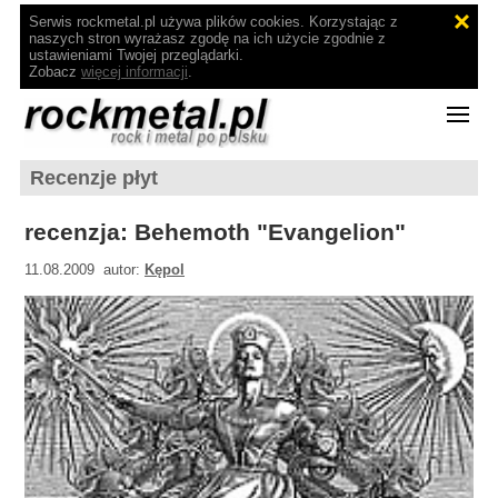
Serwis rockmetal.pl używa plików cookies. Korzystając z
naszych stron wyrażasz zgodę na ich użycie zgodnie z
ustawieniami Twojej przeglądarki.
Zobacz
więcej informacji
.
Recenzje płyt
recenzja: Behemoth "Evangelion"
11.08.2009 autor:
Kępol