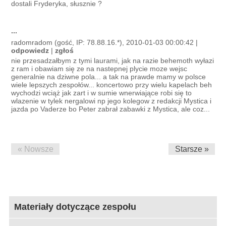
dostali Fryderyka, słusznie ?
...
radomradom (gość, IP: 78.88.16.*), 2010-01-03 00:00:42 |
odpowiedz
|
zgłoś
nie przesadzałbym z tymi laurami, jak na razie behemoth wyłazi
z ram i obawiam się ze na nastepnej plycie moze wejsc
generalnie na dziwne pola... a tak na prawde mamy w polsce
wiele lepszych zespołów... koncertowo przy wielu kapelach beh
wychodzi wciąż jak zart i w sumie wnerwiające robi się to
wlazenie w tylek nergalowi np jego kolegow z redakcji Mystica i
jazda po Vaderze bo Peter zabrał zabawki z Mystica, ale coz...
« Nowsze
Starsze »
Materiały dotyczące zespołu