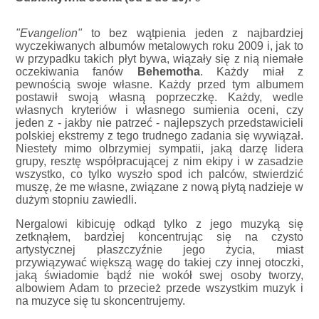
"Evangelion"
to bez wątpienia jeden z najbardziej
wyczekiwanych albumów metalowych roku 2009 i, jak to
w przypadku takich płyt bywa, wiązały się z nią niemałe
oczekiwania fanów
Behemotha
. Każdy miał z
pewnością swoje własne. Każdy przed tym albumem
postawił swoją własną poprzeczkę. Każdy, wedle
własnych kryteriów i własnego sumienia oceni, czy
jeden z - jakby nie patrzeć - najlepszych przedstawicieli
polskiej ekstremy z tego trudnego zadania się wywiązał.
Niestety mimo olbrzymiej sympatii, jaką darzę lidera
grupy, resztę współpracującej z nim ekipy i w zasadzie
wszystko, co tylko wyszło spod ich palców, stwierdzić
muszę, że me własne, związane z nową płytą nadzieje w
dużym stopniu zawiedli.
Nergalowi kibicuję odkąd tylko z jego muzyką się
zetknąłem, bardziej koncentrując się na czysto
artystycznej płaszczyźnie jego życia, miast
przywiązywać większą wagę do takiej czy innej otoczki,
jaką świadomie bądź nie wokół swej osoby tworzy,
albowiem Adam to przecież przede wszystkim muzyk i
na muzyce się tu skoncentrujemy.