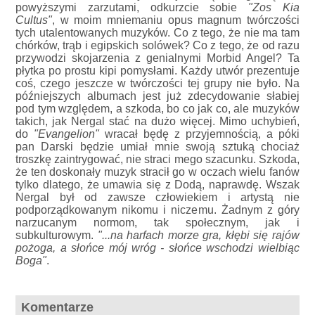
powyższymi zarzutami, odkurzcie sobie
"Zos Kia
Cultus"
, w moim mniemaniu opus magnum twórczości
tych utalentowanych muzyków. Co z tego, że nie ma tam
chórków, trąb i egipskich solówek? Co z tego, że od razu
przywodzi skojarzenia z genialnymi Morbid Angel? Ta
płytka po prostu kipi pomysłami. Każdy utwór prezentuje
coś, czego jeszcze w twórczości tej grupy nie było. Na
późniejszych albumach jest już zdecydowanie słabiej
pod tym względem, a szkoda, bo co jak co, ale muzyków
takich, jak Nergal stać na dużo więcej. Mimo uchybień,
do
"Evangelion"
wracał będę z przyjemnością, a póki
pan Darski będzie umiał mnie swoją sztuką chociaż
troszkę zaintrygować, nie straci mego szacunku. Szkoda,
że ten doskonały muzyk stracił go w oczach wielu fanów
tylko dlatego, że umawia się z Dodą, naprawdę. Wszak
Nergal był od zawsze człowiekiem i artystą nie
podporządkowanym nikomu i niczemu. Żadnym z góry
narzucanym normom, tak społecznym, jak i
subkulturowym.
"...na harfach morze gra, kłębi się rajów
pożoga, a słońce mój wróg - słońce wschodzi wielbiąc
Boga"
.
Komentarze