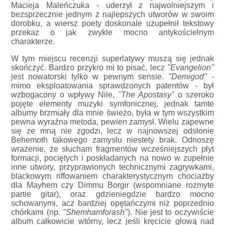
Macieja Maleńczuka - uderzył z najwolniejszym i
bezsprzecznie jednym z najlepszych utworów w swoim
dorobku, a wiersz poety doskonale uzupełnił tekstowy
przekaz o jak zwykle mocno antykościelnym
charakterze.
W tym miejscu recenzji superlatywy muszą się jednak
skończyć. Bardzo przykro mi to pisać, lecz
"Evangelion"
jest nowatorski tylko w pewnym sensie.
"Demigod"
-
mimo eksploatowania sprawdzonych patentów - był
wzbogacony o wpływy Nile,
"The Apostasy"
o szeroko
pojęte elementy muzyki symfonicznej, jednak tamte
albumy brzmiały dla mnie świeżo, była w tym wszystkim
pewna wyraźna metoda, pewien zamysł. Wielu zapewne
się ze mną nie zgodzi, lecz w najnowszej odsłonie
Behemoth takowego zamysłu niestety brak. Odnoszę
wrażenie, że słucham fragmentów wcześniejszych płyt
formacji, pociętych i poskładanych na nowo w zupełnie
inne utwory, przyprawionych technicznymi zagrywkami,
blackowym riffowaniem charakterystycznym chociażby
dla Mayhem czy Dimmu Borgir (wspomniane rozmyte
partie gitar), oraz gdzieniegdzie bardzo mocno
schowanymi, acz bardziej opętańczymi niż poprzednio
chórkami (np.
"Shemhamforash"
). Nie jest to oczywiście
album całkowicie wtórny, lecz jeśli kręcicie głową nad