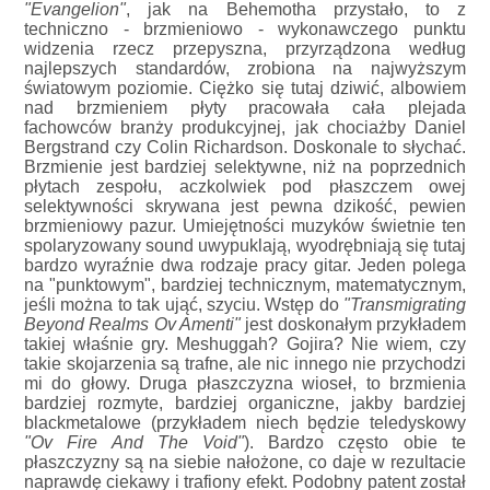
"Evangelion"
, jak na Behemotha przystało, to z
techniczno - brzmieniowo - wykonawczego punktu
widzenia rzecz przepyszna, przyrządzona według
najlepszych standardów, zrobiona na najwyższym
światowym poziomie. Ciężko się tutaj dziwić, albowiem
nad brzmieniem płyty pracowała cała plejada
fachowców branży produkcyjnej, jak chociażby Daniel
Bergstrand czy Colin Richardson. Doskonale to słychać.
Brzmienie jest bardziej selektywne, niż na poprzednich
płytach zespołu, aczkolwiek pod płaszczem owej
selektywności skrywana jest pewna dzikość, pewien
brzmieniowy pazur. Umiejętności muzyków świetnie ten
spolaryzowany sound uwypuklają, wyodrębniają się tutaj
bardzo wyraźnie dwa rodzaje pracy gitar. Jeden polega
na "punktowym", bardziej technicznym, matematycznym,
jeśli można to tak ująć, szyciu. Wstęp do
"Transmigrating
Beyond Realms Ov Amenti"
jest doskonałym przykładem
takiej właśnie gry. Meshuggah? Gojira? Nie wiem, czy
takie skojarzenia są trafne, ale nic innego nie przychodzi
mi do głowy. Druga płaszczyzna wioseł, to brzmienia
bardziej rozmyte, bardziej organiczne, jakby bardziej
blackmetalowe (przykładem niech będzie teledyskowy
"Ov Fire And The Void"
). Bardzo często obie te
płaszczyzny są na siebie nałożone, co daje w rezultacie
naprawdę ciekawy i trafiony efekt. Podobny patent został