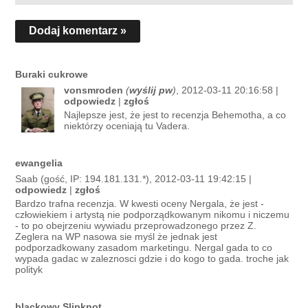
Dodaj komentarz »
Buraki cukrowe
vonsmroden
(
wyślij pw
)
, 2012-03-11 20:16:58 |
odpowiedz
|
zgłoś
Najlepsze jest, że jest to recenzja Behemotha, a co
niektórzy oceniają tu Vadera.
ewangelia
Saab (gość, IP: 194.181.131.*), 2012-03-11 19:42:15 |
odpowiedz
|
zgłoś
Bardzo trafna recenzja. W kwesti oceny Nergala, że jest -
człowiekiem i artystą nie podporządkowanym nikomu i niczemu
- to po obejrzeniu wywiadu przeprowadzonego przez Z.
Zeglera na WP nasowa sie myśl że jednak jest
podporzadkowany zasadom marketingu. Nergal gada to co
wypada gadac w zaleznosci gdzie i do kogo to gada. troche jak
polityk
blackowy Slipknot