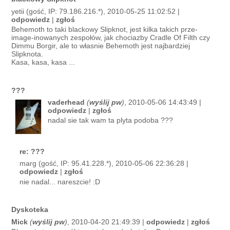
yetii (gość, IP: 79.186.216.*), 2010-05-25 11:02:52 |
odpowiedz
|
zgłoś
Behemoth to taki blackowy Slipknot, jest kilka takich prze-
image-inowanych zespołów, jak chociazby Cradle Of Filth czy
Dimmu Borgir, ale to własnie Behemoth jest najbardziej
Slipknota.
Kasa, kasa, kasa ...
???
vaderhead
(
wyślij pw
)
, 2010-05-06 14:43:49 |
odpowiedz
|
zgłoś
nadal sie tak wam ta plyta podoba ???
re: ???
marg (gość, IP: 95.41.228.*), 2010-05-06 22:36:28 |
odpowiedz
|
zgłoś
nie nadal... nareszcie! :D
Dyskoteka
Mick
(
wyślij pw
)
, 2010-04-20 21:49:39 |
odpowiedz
|
zgłoś