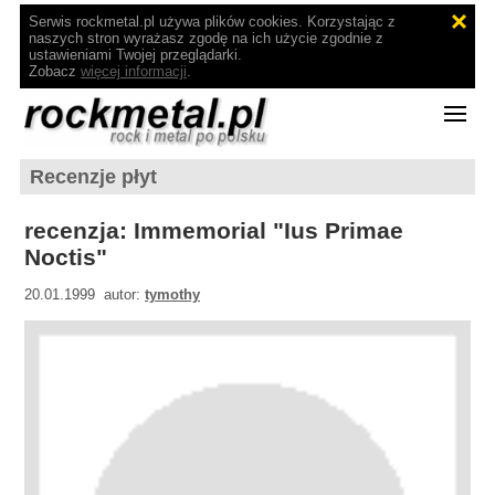
Serwis rockmetal.pl używa plików cookies. Korzystając z
naszych stron wyrażasz zgodę na ich użycie zgodnie z
ustawieniami Twojej przeglądarki.
Zobacz
więcej informacji
.
Recenzje płyt
recenzja: Immemorial "Ius Primae
Noctis"
20.01.1999 autor:
tymothy