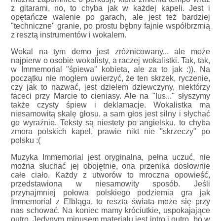
z gitarami, no, to chyba jak w każdej kapeli. Jest i
opętańcze walenie po garach, ale jest też bardziej
"techniczne" granie, po prostu bębny fajnie współbrzmią
z resztą instrumentów i wokalem.
Wokal na tym demo jest zróżnicowany... ale może
najpierw o osobie wokalisty, a raczej wokalistki. Tak, tak,
w Immemorial "śpiewa" kobieta, ale za to jak :)). Na
początku nie mogłem uwierzyć, że ten skrzek, ryczenie,
czy jak to nazwać, jest dziełem dziewczyny, niektórzy
faceci przy Marcie to cieniasy. Ale na "Ius..." słyszymy
także czysty śpiew i deklamacje. Wokalistka ma
niesamowitą skalę głosu, a sam głos jest silny i słychać
go wyraźnie. Teksty są niestety po angielsku, to chyba
zmora polskich kapel, prawie nikt nie "skrzeczy" po
polsku :(
Muzyka Immemorial jest oryginalna, pełna uczuć, nie
można słuchać jej obojętnie, ona przenika dosłownie
całe ciało. Każdy z utworów to mroczna opowieść,
przedstawiona w niesamowity sposób. Jeśli
przynajmniej połowa polskiego podziemia gra jak
Immemorial z Elbląga, to reszta świata może się przy
nas schować. Na koniec mamy króciutkie, uspokajające
outro. Jedynym minusem materiału jest intro i outro, bo w