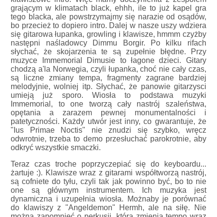
grającym w klimatach black, ehhh, ile to już kapel gra
tego blacka, ale powstrzymajmy się narazie od osądów,
bo przecież to dopiero intro. Dalej w nasze uszy wdziera
się gitarowa łupanka, growling i klawisze, hmmm czyżby
następni naśladowcy Dimmu Borgir. Po kilku rifach
słychać, że skojarzenia te są zupełnie błędne. Przy
muzyce Immemorial Dimusie to łagone dzieci. Gitary
chodzą a'la Norwegia, czyli łupanka, choć nie cały czas,
są liczne zmiany tempa, fragmenty zagrane bardziej
melodyjnie, wolniej itp. Słychać, że panowie gitarzysci
umieją już sporo. Wiosła to podstawa muzyki
Immemorial, to one tworzą cały nastrój szaleństwa,
opętania a zarazem pewnej monumentalności i
patetyczności. Każdy utwór jest inny, co gwarantuje, że
"Ius Primae Noctis" nie znudzi się szybko, wręcz
odwrotnie, trzeba to demo przesłuchać parokrotnie, aby
odkryć wszystkie smaczki.
Teraz czas troche poprzyczepiać się do keyboardu...
żartuje :). Klawisze wraz z gitarami współtworzą nastrój,
są cofniete do tyłu, czyli tak jak powinno być, bo to nie
one są głównym instrumentem. Ich muzyka jest
dynamiczna i uzupełnia wiosła. Możnaby je porównać
do klawiszy z "Angeldemon" Hermh, ale na siłę. Nie
można zapomnieć o perkusji, która zmienia tempo wraz