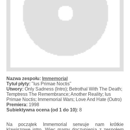
Nazwa zespołu:
Immemorial
Tytuł płyty:
"Ius Primae Noctis"
Utwory:
Only Sadness (Intro); Betrothal With The Death;
Temptress The Remembrance; Another Reality; Ius
Primae Noctis; Immemorial Wars; Love And Hate (Outro)
Premiera:
1998
Subiektywna ocena (od 1 do 10):
8
Na początek Immemorial serwuje nam krótkie
klawiszowe intro. Więc mamy doczynienia z zespołem