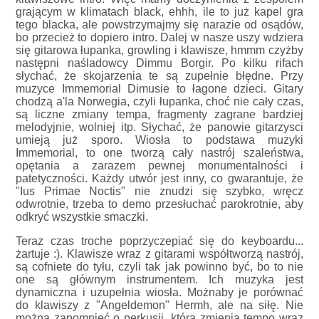
grającym w klimatach black, ehhh, ile to już kapel gra
tego blacka, ale powstrzymajmy się narazie od osądów,
bo przecież to dopiero intro. Dalej w nasze uszy wdziera
się gitarowa łupanka, growling i klawisze, hmmm czyżby
następni naśladowcy Dimmu Borgir. Po kilku rifach
słychać, że skojarzenia te są zupełnie błędne. Przy
muzyce Immemorial Dimusie to łagone dzieci. Gitary
chodzą a'la Norwegia, czyli łupanka, choć nie cały czas,
są liczne zmiany tempa, fragmenty zagrane bardziej
melodyjnie, wolniej itp. Słychać, że panowie gitarzysci
umieją już sporo. Wiosła to podstawa muzyki
Immemorial, to one tworzą cały nastrój szaleństwa,
opętania a zarazem pewnej monumentalności i
patetyczności. Każdy utwór jest inny, co gwarantuje, że
"Ius Primae Noctis" nie znudzi się szybko, wręcz
odwrotnie, trzeba to demo przesłuchać parokrotnie, aby
odkryć wszystkie smaczki.
Teraz czas troche poprzyczepiać się do keyboardu...
żartuje :). Klawisze wraz z gitarami współtworzą nastrój,
są cofniete do tyłu, czyli tak jak powinno być, bo to nie
one są głównym instrumentem. Ich muzyka jest
dynamiczna i uzupełnia wiosła. Możnaby je porównać
do klawiszy z "Angeldemon" Hermh, ale na siłę. Nie
można zapomnieć o perkusji, która zmienia tempo wraz