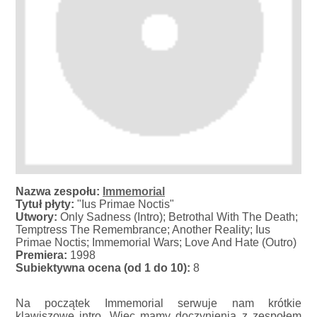
Nazwa zespołu:
Immemorial
Tytuł płyty:
"Ius Primae Noctis"
Utwory:
Only Sadness (Intro); Betrothal With The Death;
Temptress The Remembrance; Another Reality; Ius
Primae Noctis; Immemorial Wars; Love And Hate (Outro)
Premiera:
1998
Subiektywna ocena (od 1 do 10):
8
Na początek Immemorial serwuje nam krótkie
klawiszowe intro. Więc mamy doczynienia z zespołem