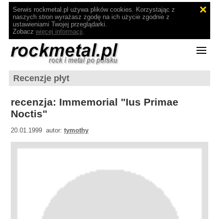
Serwis rockmetal.pl używa plików cookies. Korzystając z
naszych stron wyrażasz zgodę na ich użycie zgodnie z
ustawieniami Twojej przeglądarki.
Zobacz
więcej informacji
.
Recenzje płyt
recenzja: Immemorial "Ius Primae
Noctis"
20.01.1999 autor:
tymothy