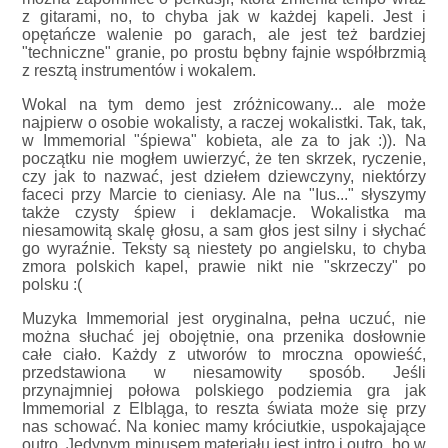
z gitarami, no, to chyba jak w każdej kapeli. Jest i
opętańcze walenie po garach, ale jest też bardziej
"techniczne" granie, po prostu bębny fajnie współbrzmią
z resztą instrumentów i wokalem.
Wokal na tym demo jest zróżnicowany... ale może
najpierw o osobie wokalisty, a raczej wokalistki. Tak, tak,
w Immemorial "śpiewa" kobieta, ale za to jak :)). Na
początku nie mogłem uwierzyć, że ten skrzek, ryczenie,
czy jak to nazwać, jest dziełem dziewczyny, niektórzy
faceci przy Marcie to cieniasy. Ale na "Ius..." słyszymy
także czysty śpiew i deklamacje. Wokalistka ma
niesamowitą skalę głosu, a sam głos jest silny i słychać
go wyraźnie. Teksty są niestety po angielsku, to chyba
zmora polskich kapel, prawie nikt nie "skrzeczy" po
polsku :(
Muzyka Immemorial jest oryginalna, pełna uczuć, nie
można słuchać jej obojętnie, ona przenika dosłownie
całe ciało. Każdy z utworów to mroczna opowieść,
przedstawiona w niesamowity sposób. Jeśli
przynajmniej połowa polskiego podziemia gra jak
Immemorial z Elbląga, to reszta świata może się przy
nas schować. Na koniec mamy króciutkie, uspokajające
outro. Jedynym minusem materiału jest intro i outro, bo w