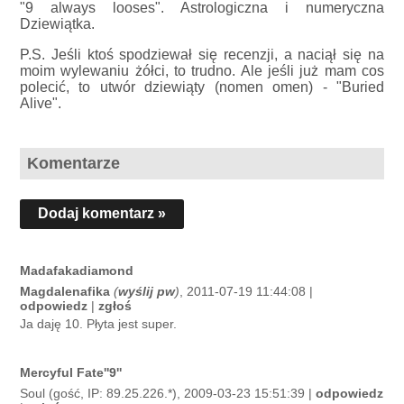
"9 always looses". Astrologiczna i numeryczna
Dziewiątka.
P.S. Jeśli ktoś spodziewał się recenzji, a naciął się na
moim wylewaniu żółci, to trudno. Ale jeśli już mam cos
polecić, to utwór dziewiąty (nomen omen) - "Buried
Alive".
Komentarze
Dodaj komentarz »
Madafakadiamond
Magdalenafika
(
wyślij pw
)
, 2011-07-19 11:44:08 |
odpowiedz
|
zgłoś
Ja daję 10. Płyta jest super.
Mercyful Fate''9''
Soul (gość, IP: 89.25.226.*), 2009-03-23 15:51:39 |
odpowiedz