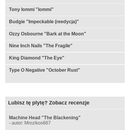
Tony Iommi "Iommi"
Budgie "Impeckable (reedycja)"
Ozzy Osbourne "Bark at the Moon"
Nine Inch Nails "The Fragile"
King Diamond "The Eye"
Type O Negative "October Rust"
Lubisz tę plytę? Zobacz recenzje
Machine Head "The Blackening"
-
autor: Mrozikos667