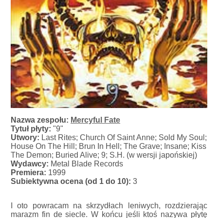
Nazwa zespołu:
Mercyful Fate
Tytuł płyty:
"9"
Utwory:
Last Rites; Church Of Saint Anne; Sold My Soul;
House On The Hill; Brun In Hell; The Grave; Insane; Kiss
The Demon; Buried Alive; 9; S.H. (w wersji japońskiej)
Wydawcy:
Metal Blade Records
Premiera:
1999
Subiektywna ocena (od 1 do 10):
3
I oto powracam na skrzydłach leniwych, rozdzierając
marazm fin de siecle. W końcu jeśli ktoś nazywa płytę