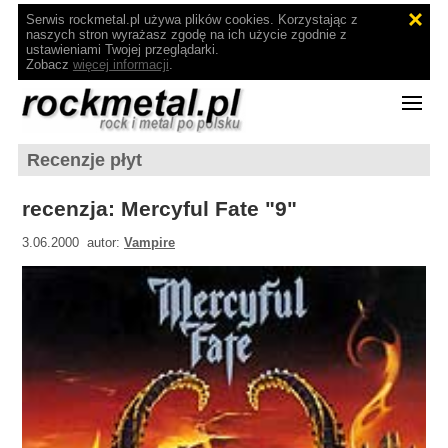
Serwis rockmetal.pl używa plików cookies. Korzystając z
naszych stron wyrażasz zgodę na ich użycie zgodnie z
ustawieniami Twojej przeglądarki.
Zobacz
więcej informacji
.
Recenzje płyt
recenzja: Mercyful Fate "9"
3.06.2000 autor:
Vampire