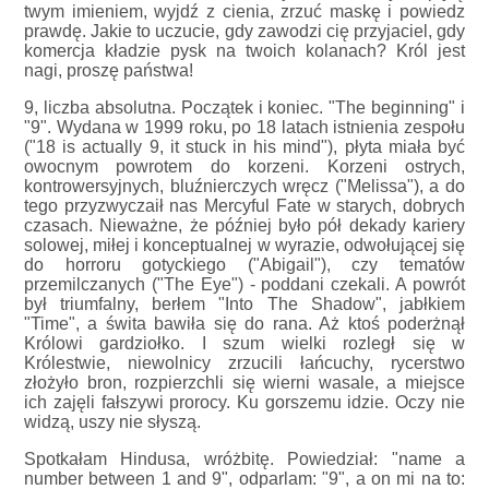
twym imieniem, wyjdź z cienia, zrzuć maskę i powiedz
prawdę. Jakie to uczucie, gdy zawodzi cię przyjaciel, gdy
komercja kładzie pysk na twoich kolanach? Król jest
nagi, proszę państwa!
9, liczba absolutna. Początek i koniec. "The beginning" i
"9". Wydana w 1999 roku, po 18 latach istnienia zespołu
("18 is actually 9, it stuck in his mind"), płyta miała być
owocnym powrotem do korzeni. Korzeni ostrych,
kontrowersyjnych, bluźnierczych wręcz ("Melissa"), a do
tego przyzwyczaił nas Mercyful Fate w starych, dobrych
czasach. Nieważne, że później było pół dekady kariery
solowej, miłej i konceptualnej w wyrazie, odwołującej się
do horroru gotyckiego ("Abigail"), czy tematów
przemilczanych ("The Eye") - poddani czekali. A powrót
był triumfalny, berłem "Into The Shadow", jabłkiem
"Time", a świta bawiła się do rana. Aż ktoś poderżnął
Królowi gardziołko. I szum wielki rozległ się w
Królestwie, niewolnicy zrzucili łańcuchy, rycerstwo
złożyło bron, rozpierzchli się wierni wasale, a miejsce
ich zajęli fałszywi prorocy. Ku gorszemu idzie. Oczy nie
widzą, uszy nie słyszą.
Spotkałam Hindusa, wróżbitę. Powiedział: "name a
number between 1 and 9", odparlam: "9", a on mi na to: