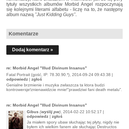
tytuły wszystkich albumów Morbid Angel rozpoczynają
się kolejnymi literami alfabetu - liczę na to, że następny
album nazwą
"Just Kidding Guys"
.
Komentarze
Dodaj komentarz »
re: Morbid Angel "Illud Divinum Insanus"
Fatal Portrait (gość, IP: 78.30.90.*), 2014-09-24 09:43:38 |
odpowiedz
|
zgłoś
Genialne brzmienie i muzyka zwlaszcza ta ktora budzi
kontrowersje!znienawidzcie mnie!"prawdziwi fani death metalu".
re: Morbid Angel "Illud Divinum Insanus"
Gibus
(
wyślij pw
)
, 2014-02-22 10:52:17 |
odpowiedz
|
zgłoś
Ja miałem spory ubaw słuchając tej płyty, nigdy nie
byłem ich wielkim fanem ale słuchając Destructos