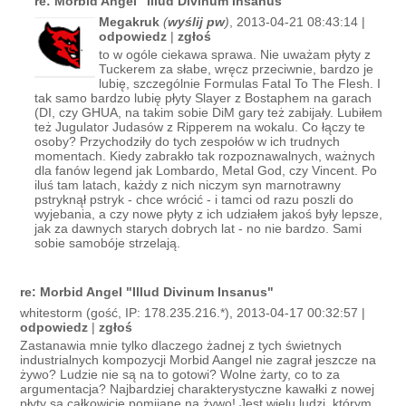
re: Morbid Angel "Illud Divinum Insanus"
Megakruk
(
wyślij pw
)
, 2013-04-21 08:43:14 |
odpowiedz
|
zgłoś
to w ogóle ciekawa sprawa. Nie uważam płyty z
Tuckerem za słabe, wręcz przeciwnie, bardzo je
lubię, szczególnie Formulas Fatal To The Flesh. I
tak samo bardzo lubię płyty Slayer z Bostaphem na garach
(DI, czy GHUA, na takim sobie DiM gary też zabijały. Lubiłem
też Jugulator Judasów z Ripperem na wokalu. Co łączy te
osoby? Przychodziły do tych zespołów w ich trudnych
momentach. Kiedy zabrakło tak rozpoznawalnych, ważnych
dla fanów legend jak Lombardo, Metal God, czy Vincent. Po
iluś tam latach, każdy z nich niczym syn marnotrawny
pstryknął pstryk - chce wrócić - i tamci od razu poszli do
wyjebania, a czy nowe płyty z ich udziałem jakoś były lepsze,
jak za dawnych starych dobrych lat - no nie bardzo. Sami
sobie samobóje strzelają.
re: Morbid Angel "Illud Divinum Insanus"
whitestorm (gość, IP: 178.235.216.*), 2013-04-17 00:32:57 |
odpowiedz
|
zgłoś
Zastanawia mnie tylko dlaczego żadnej z tych świetnych
industrialnych kompozycji Morbid Aangel nie zagrał jeszcze na
żywo? Ludzie nie są na to gotowi? Wolne żarty, co to za
argumentacja? Najbardziej charakterystyczne kawałki z nowej
płyty sa całkowicie pomijane na żywo! Jest wielu ludzi, którym