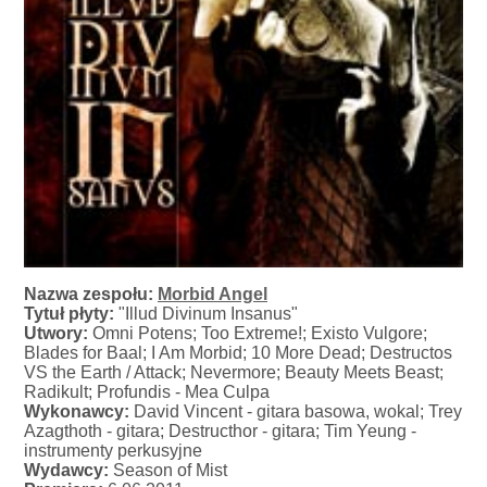
Nazwa zespołu:
Morbid Angel
Tytuł płyty:
"Illud Divinum Insanus"
Utwory:
Omni Potens; Too Extreme!; Existo Vulgore;
Blades for Baal; I Am Morbid; 10 More Dead; Destructos
VS the Earth / Attack; Nevermore; Beauty Meets Beast;
Radikult; Profundis - Mea Culpa
Wykonawcy:
David Vincent - gitara basowa, wokal; Trey
Azagthoth - gitara; Destructhor - gitara; Tim Yeung -
instrumenty perkusyjne
Wydawcy:
Season of Mist