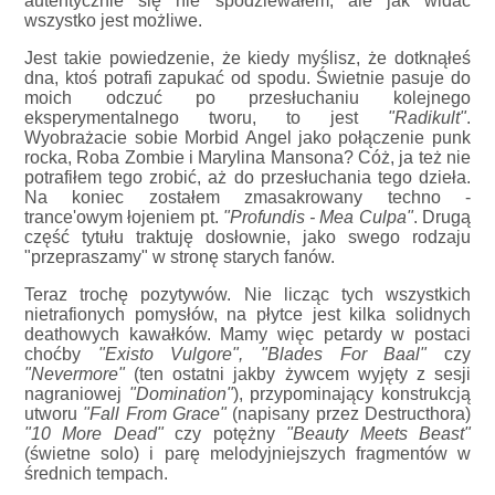
autentycznie się nie spodziewałem, ale jak widać
wszystko jest możliwe.
Jest takie powiedzenie, że kiedy myślisz, że dotknąłeś
dna, ktoś potrafi zapukać od spodu. Świetnie pasuje do
moich odczuć po przesłuchaniu kolejnego
eksperymentalnego tworu, to jest
"Radikult"
.
Wyobrażacie sobie Morbid Angel jako połączenie punk
rocka, Roba Zombie i Marylina Mansona? Cóż, ja też nie
potrafiłem tego zrobić, aż do przesłuchania tego dzieła.
Na koniec zostałem zmasakrowany techno -
trance'owym łojeniem pt.
"Profundis - Mea Culpa"
. Drugą
część tytułu traktuję dosłownie, jako swego rodzaju
"przepraszamy" w stronę starych fanów.
Teraz trochę pozytywów. Nie licząc tych wszystkich
nietrafionych pomysłów, na płytce jest kilka solidnych
deathowych kawałków. Mamy więc petardy w postaci
choćby
"Existo Vulgore", "Blades For Baal"
czy
"Nevermore"
(ten ostatni jakby żywcem wyjęty z sesji
nagraniowej
"Domination"
), przypominający konstrukcją
utworu
"Fall From Grace"
(napisany przez Destructhora)
"10 More Dead"
czy potężny
"Beauty Meets Beast"
(świetne solo) i parę melodyjniejszych fragmentów w
średnich tempach.