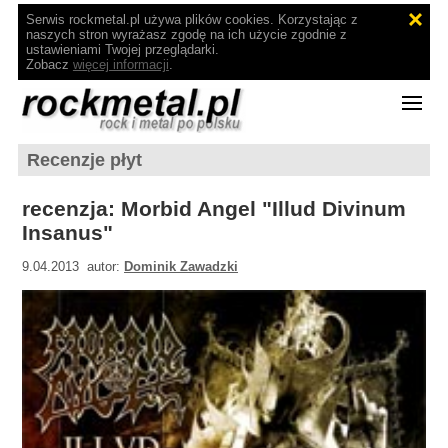
Serwis rockmetal.pl używa plików cookies. Korzystając z
naszych stron wyrażasz zgodę na ich użycie zgodnie z
ustawieniami Twojej przeglądarki.
Zobacz
więcej informacji
.
Recenzje płyt
recenzja: Morbid Angel "Illud Divinum
Insanus"
9.04.2013 autor:
Dominik Zawadzki