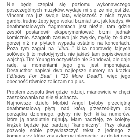
Nie będę czepiał się poziomu wykonawczego
poszczególnych muzyków, wydaje mi się, że nie jest źle.
Vincent ma już swoje lata, większość z nich zrywa
gardło, trudno żeby jego wokal brzmiał tak, jak kiedyś. W
deathmetalowych fragmentach jest nieźle, tam gdzie
zespół postanowił eksperymentować brzmi jednak
komicznie. Azagtoth zasuwa jak zwykle, myślę że dużo
gorzej niż na płytach wypada ostatnio na koncertach.
Poza tym zagrał na
"Illud..."
kilka naprawdę fajnych
solówek (i to melodyjnych, nie jakieś tam popiskiwanie
wajchą). Tim Yeung to oczywiście nie Sandoval, ale daje
radę, a momentami jego gra jest imponująca.
Destructhor napisał dwa najlepsze numery na krążku
(
"Blades For Baal"
i
"10 More Dead"
), więc jego
obecność również zaliczam na plus.
Problem zespołu tkwi gdzie indziej, mianowicie w chęci
zaszokowania na siłę słuchacza.
Najnowsze dzieło Morbid Angel byłoby przeciętną
deathmetalową płytą, nad którą przeszedłbym do
porządku dziennego, gdyby nie tych kilka numerów,
które ją absolutnie rujnują. Mam nadzieję, że kolejny
krążek będzie już bardziej "kanoniczny". Przy okazji
pozwolę sobie przywłaszczyć tekst z jednego z
komentarzy, które znalazłem w internecie: jak do tej pory