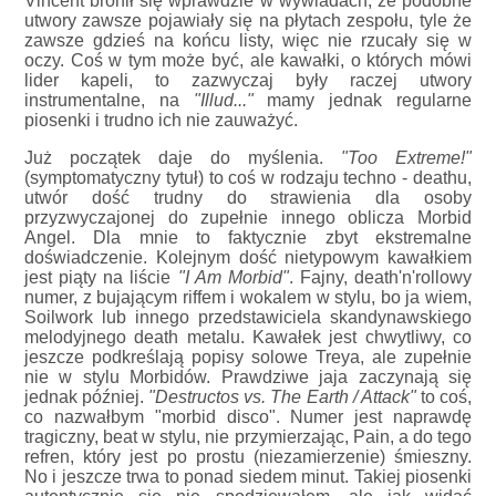
Vincent bronił się wprawdzie w wywiadach, że podobne
utwory zawsze pojawiały się na płytach zespołu, tyle że
zawsze gdzieś na końcu listy, więc nie rzucały się w
oczy. Coś w tym może być, ale kawałki, o których mówi
lider kapeli, to zazwyczaj były raczej utwory
instrumentalne, na
"Illud..."
mamy jednak regularne
piosenki i trudno ich nie zauważyć.
Już początek daje do myślenia.
"Too Extreme!"
(symptomatyczny tytuł) to coś w rodzaju techno - deathu,
utwór dość trudny do strawienia dla osoby
przyzwyczajonej do zupełnie innego oblicza Morbid
Angel. Dla mnie to faktycznie zbyt ekstremalne
doświadczenie. Kolejnym dość nietypowym kawałkiem
jest piąty na liście
"I Am Morbid"
. Fajny, death'n'rollowy
numer, z bujającym riffem i wokalem w stylu, bo ja wiem,
Soilwork lub innego przedstawiciela skandynawskiego
melodyjnego death metalu. Kawałek jest chwytliwy, co
jeszcze podkreślają popisy solowe Treya, ale zupełnie
nie w stylu Morbidów. Prawdziwe jaja zaczynają się
jednak później.
"Destructos vs. The Earth / Attack"
to coś,
co nazwałbym "morbid disco". Numer jest naprawdę
tragiczny, beat w stylu, nie przymierzając, Pain, a do tego
refren, który jest po prostu (niezamierzenie) śmieszny.
No i jeszcze trwa to ponad siedem minut. Takiej piosenki