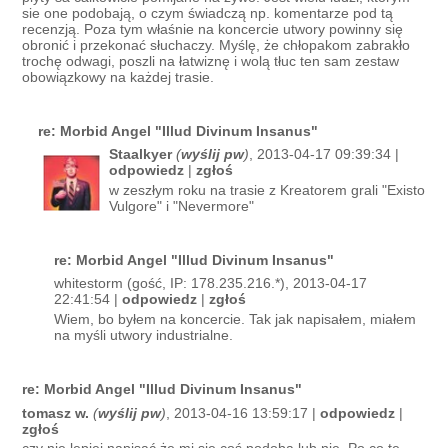
sie one podobają, o czym świadczą np. komentarze pod tą
recenzją. Poza tym właśnie na koncercie utwory powinny się
obronić i przekonać słuchaczy. Myślę, że chłopakom zabrakło
trochę odwagi, poszli na łatwiznę i wolą tłuc ten sam zestaw
obowiązkowy na każdej trasie.
re: Morbid Angel "Illud Divinum Insanus"
Staalkyer
(
wyślij pw
)
, 2013-04-17 09:39:34 |
odpowiedz
|
zgłoś
w zeszłym roku na trasie z Kreatorem grali "Existo
Vulgore" i "Nevermore"
re: Morbid Angel "Illud Divinum Insanus"
whitestorm (gość, IP: 178.235.216.*), 2013-04-17
22:41:54 |
odpowiedz
|
zgłoś
Wiem, bo byłem na koncercie. Tak jak napisałem, miałem
na myśli utwory industrialne.
re: Morbid Angel "Illud Divinum Insanus"
tomasz w.
(
wyślij pw
)
, 2013-04-16 13:59:17 |
odpowiedz
|
zgłoś