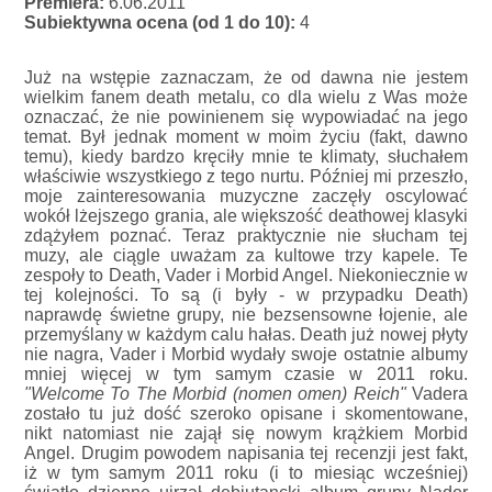
Premiera:
6.06.2011
Subiektywna ocena (od 1 do 10):
4
Już na wstępie zaznaczam, że od dawna nie jestem
wielkim fanem death metalu, co dla wielu z Was może
oznaczać, że nie powinienem się wypowiadać na jego
temat. Był jednak moment w moim życiu (fakt, dawno
temu), kiedy bardzo kręciły mnie te klimaty, słuchałem
właściwie wszystkiego z tego nurtu. Później mi przeszło,
moje zainteresowania muzyczne zaczęły oscylować
wokół lżejszego grania, ale większość deathowej klasyki
zdążyłem poznać. Teraz praktycznie nie słucham tej
muzy, ale ciągle uważam za kultowe trzy kapele. Te
zespoły to Death, Vader i Morbid Angel. Niekoniecznie w
tej kolejności. To są (i były - w przypadku Death)
naprawdę świetne grupy, nie bezsensowne łojenie, ale
przemyślany w każdym calu hałas. Death już nowej płyty
nie nagra, Vader i Morbid wydały swoje ostatnie albumy
mniej więcej w tym samym czasie w 2011 roku.
"Welcome To The Morbid (nomen omen) Reich"
Vadera
zostało tu już dość szeroko opisane i skomentowane,
nikt natomiast nie zajął się nowym krążkiem Morbid
Angel. Drugim powodem napisania tej recenzji jest fakt,
iż w tym samym 2011 roku (i to miesiąc wcześniej)