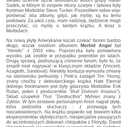
światło dzienne ujrzał debiutancki album grupy Nader
Sadek, w którym to zespole struny szarpie i śpiewa były
frontman Morbidów Steve Tucker. Pozwoliłem sobie więc
porównać oba albumy, gdyż, jak myślę, są ku temu
podstawy. Za jakiś czas, mam nadzieję, będziecie mogli
przeczytać, co myślę o tamtym krążku. A teraz o
Morbidach.
Na nową płytę Amerykanie kazali czekać fanom bardzo
długo, wszak ostatnim albumem
Morbid Angel
był
"Heretic"
z 2003 roku. Poprzeczka była postawiona
wysoko, jak zwykle w przypadku powrotów po latach.
Drugą sprawą, podnoszącą ciśnienie fanom, było to, że
zespół miał nagrywać w klasycznym składzie (Vincent,
Azagtoth, Sandoval). Niestety kontuzja wymusiła zmianę
na stanowisku perkusisty i Pete'a zastąpił Tim Yeung,
znany choćby z debiutanckiego krążka Hate Eternal
(którego frontmanem jest były gitarzysta Morbidów Erik
Rutan, jeden z producentów
"Illud Divinum Insanus"
).
Skład uzupełnił Thor "Destructhor" Myhren znany z
Zyklon. W tym zestawie personalnym Anioł nagrał płytę,
która podzieliła słuchaczy - z przewagą tych
niezadowolonych. Na krążku pojawiło się bowiem kilka
eksperymentów stylistycznych, niespecjalnie pasujących
do wcześniejszych dokonań chłopaków z Florydy. David