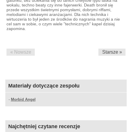
gatunku, bez uciekania się do tanich chwytów typu laska na
wokalu, techno beaty czy inne fajerwerki. Death bronił się
przede wszystkim świetnymi pomysłami, dobrymi riffami,
melodiami i ciekawymi aranżacjami. Dla nich technika i
wirtuozeria to był jeden ze środków do nagrania muzyki a nie
cel sam w sobie, o czym wiele "technicznych" kapel dzisiaj
zapomina.
« Nowsze
Starsze »
Materiały dotyczące zespołu
-
Morbid Angel
Najchętniej czytane recenzje