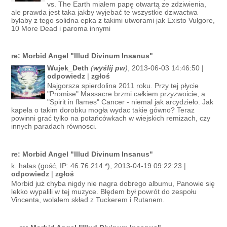
vs. The Earth miałem papę otwartą ze zdziwienia,
ale prawda jest taka jakby wyjebać te wszystkie dziwactwa
byłaby z tego solidna epka z takimi utworami jak Existo Vulgore,
10 More Dead i paroma innymi
re: Morbid Angel "Illud Divinum Insanus"
Wujek_Deth
(
wyślij pw
)
, 2013-06-03 14:46:50 |
odpowiedz
|
zgłoś
Najgorsza spierdolina 2011 roku. Przy tej płycie
"Promise" Massacre brzmi całkiem przyzwoicie, a
"Spirit in flames" Cancer - niemal jak arcydzieło. Jak
kapela o takim dorobku mogła wydac takie gówno? Teraz
powinni grać tylko na potańcówkach w wiejskich remizach, czy
innych paradach równosci.
re: Morbid Angel "Illud Divinum Insanus"
k. hałas (gość, IP: 46.76.214.*), 2013-04-19 09:22:23 |
odpowiedz
|
zgłoś
Morbid już chyba nigdy nie nagra dobrego albumu, Panowie się
lekko wypalili w tej muzyce. Błędem był powrót do zespołu
Vincenta, wolałem skład z Tuckerem i Rutanem.