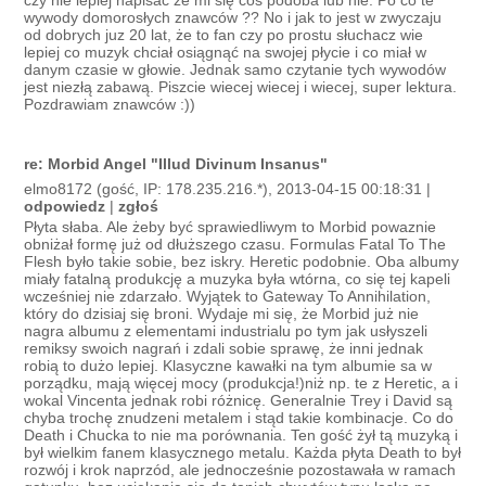
czy nie lepiej napisać że mi się coś podoba lub nie. Po co te
wywody domorosłych znawców ?? No i jak to jest w zwyczaju
od dobrych juz 20 lat, że to fan czy po prostu słuchacz wie
lepiej co muzyk chciał osiągnąć na swojej płycie i co miał w
danym czasie w głowie. Jednak samo czytanie tych wywodów
jest niezłą zabawą. Piszcie wiecej wiecej i wiecej, super lektura.
Pozdrawiam znawców :))
re: Morbid Angel "Illud Divinum Insanus"
elmo8172 (gość, IP: 178.235.216.*), 2013-04-15 00:18:31 |
odpowiedz
|
zgłoś
Płyta słaba. Ale żeby być sprawiedliwym to Morbid powaznie
obniżał formę już od dłuższego czasu. Formulas Fatal To The
Flesh było takie sobie, bez iskry. Heretic podobnie. Oba albumy
miały fatalną produkcję a muzyka była wtórna, co się tej kapeli
wcześniej nie zdarzało. Wyjątek to Gateway To Annihilation,
który do dzisiaj się broni. Wydaje mi się, że Morbid już nie
nagra albumu z elementami industrialu po tym jak usłyszeli
remiksy swoich nagrań i zdali sobie sprawę, że inni jednak
robią to dużo lepiej. Klasyczne kawałki na tym albumie sa w
porządku, mają więcej mocy (produkcja!)niż np. te z Heretic, a i
wokal Vincenta jednak robi różnicę. Generalnie Trey i David są
chyba trochę znudzeni metalem i stąd takie kombinacje. Co do
Death i Chucka to nie ma porównania. Ten gość żył tą muzyką i
był wielkim fanem klasycznego metalu. Każda płyta Death to był
rozwój i krok naprzód, ale jednocześnie pozostawała w ramach