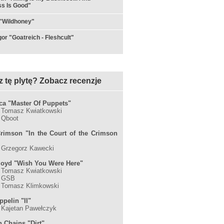
s Is Good"
"Wildhoney"
or "Goatreich - Fleshcult"
z tę plytę? Zobacz recenzje
ica "Master Of Puppets"
: Tomasz Kwiatkowski
: Qboot
rimson "In the Court of the Crimson
: Grzegorz Kawecki
loyd "Wish You Were Here"
: Tomasz Kwiatkowski
: GSB
: Tomasz Klimkowski
ppelin "II"
: Kajetan Pawełczyk
n Chains "Dirt"