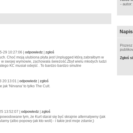
-
autor
Napis
Piszesz
publik
05-29 10:27:06 |
odpowiedz
|
zgłoś
i duch. Choć moją ulubiona płyta jest Unplugged którą zabrałbym w
Zgłoś si
o w swojej wymowie, zachowała świeżość.Zbyt wielu młodych ludzi
latego KC musiał odejść . To bardzo bardzo smutne
3 20:13:01 |
odpowiedz
|
zgłoś
e jak 'Nirvana' to tylko The Cult.
25 13:52:07 |
odpowiedz
|
zgłoś
 spowodowane tym, że Kurt starał się być skrajnie alternatywny (jak
arny (albo popowy-jak kto woli) - i takie jest moje zdanie;)