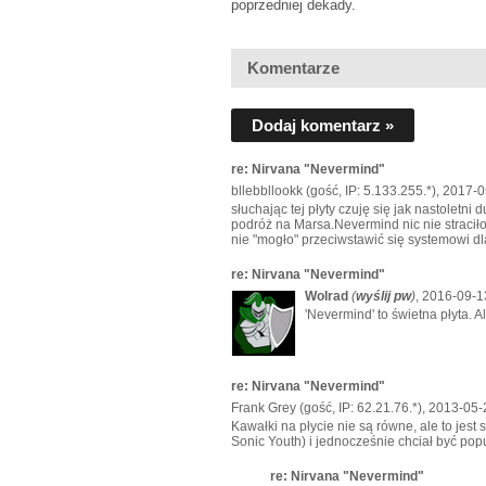
poprzedniej dekady.
Komentarze
Dodaj komentarz »
re: Nirvana "Nevermind"
bllebbllookk (gość, IP: 5.133.255.*), 2017-
słuchając tej płyty czuję się jak nastoletn
podróż na Marsa.Nevermind nic nie stracił
nie "mogło" przeciwstawić się systemowi d
re: Nirvana "Nevermind"
Wolrad
(
wyślij pw
)
, 2016-09-1
'Nevermind' to świetna płyta. Al
re: Nirvana "Nevermind"
Frank Grey (gość, IP: 62.21.76.*), 2013-05-
Kawałki na płycie nie są równe, ale to jest
Sonic Youth) i jednocześnie chciał być popul
re: Nirvana "Nevermind"