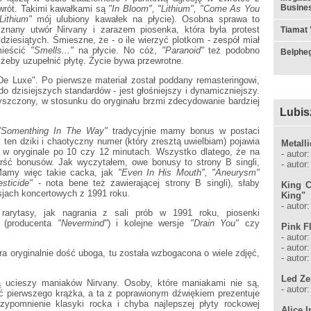
Busines
wrót. Takimi kawałkami są
"In Bloom", "Lithium", "Come As You
Lithium"
mój ulubiony kawałek na płycie). Osobna sprawa to
j znany utwór Nirvany i zarazem piosenka, która była protest
Tiamat 
dziesiątych. Śmieszne, że - o ile wierzyć plotkom - zespół miał
mieścić
"Smells..."
na płycie. No cóż,
"Paranoid"
też podobno
Belpheg
, żeby uzupełnić płytę. Życie bywa przewrotne.
De Luxe". Po pierwsze materiał został poddany remasteringowi,
o dzisiejszych standardów - jest głośniejszy i dynamiczniejszy.
yszczony, w stosunku do oryginału brzmi zdecydowanie bardziej
Lubis
"Somenthing In The Way"
tradycyjnie mamy bonus w postaci
 ten dziki i chaotyczny numer (który zresztą uwielbiam) pojawia
Metall
k w oryginale po 10 czy 12 minutach. Wszystko dlatego, że na
-
autor
rść bonusów. Jak wyczytałem, owe bonusy to strony B singli,
-
autor
Mamy więc takie cacka, jak
"Even In His Mouth", "Aneurysm"
esticide"
- nota bene też zawierającej strony B singli), słaby
King C
sjach koncertowych z 1991 roku.
King"
-
autor
rarytasy, jak nagrania z sali prób w 1991 roku, piosenki
a (producenta
"Nevermind"
) i kolejne wersje
"Drain You"
czy
Pink F
-
autor
-
autor
ra oryginalnie dość uboga, tu została wzbogacona o wiele zdjęć,
-
autor
Led Ze
ucieszy maniaków Nirvany. Osoby, które maniakami nie są,
-
autor
ść pierwszego krążka, a ta z poprawionym dźwiękiem prezentuje
zypomnienie klasyki rocka i chyba najlepszej płyty rockowej
Alice I