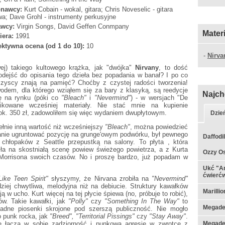
nawcy:
Kurt Cobain - wokal, gitara; Chris Noveselic - gitara
a; Dave Grohl - instrumenty perkusyjne
wcy:
Virgin Songs, David Geffen Conmpany
Mater
iera:
1991
ktywna ocena (od 1 do 10):
10
-
Nirva
ej) takiego kultowego krążka, jak "dwójka"
Nirvany
, to dość
odejść do opisania tego dzieła bez popadania w banał? I po co
wszyscy znają na pamięć? Choćby z czystej radości tworzenia!
odem, dla którego wziąłem się za bary z klasyką, są reedycje
Najch
się na rynku (póki co
"Bleach"
i
"Nevermind"
) - w wersjach "De
ikowane wcześniej materiały. Nie stać mnie na kupienie
ok. 350 zł, zadowoliłem się więc wydaniem dwupłytowym.
Dzie
ełnie inną wartość niż wcześniejszy
"Bleach"
, można powiedzieć
anie ugruntować pozycję na grunge'owym podwórku, był pewnego
Daffodil
 chłopaków z Seattle przepustką na salony. To płyta , która
ła na skostniałą scenę powiew świeżego powietrza, a z Kurta
Ozzy Os
 Morrisona swoich czasów. No i proszę bardzo, już popadam w
Ukć "A
ćwierć
ike Teen Spirit"
słyszymy, że Nirvana zrobiła na
"Nevermind"
ziej chwytliwa, melodyjna niż na debiucie. Struktury kawałków
Marilli
ą w ucho. Kurt więcej na tej płycie śpiewa (no, próbuje to robić),
ów. Takie kawałki, jak
"Polly"
czy
"Something In The Way"
to
Megade
ładne piosenki skrojone pod szerszą publiczność. Nie mogło
o punk rocka, jak
"Breed", "Territorial Pissings"
czy
"Stay Away"
.
re łączą w sobie zadziorność i punkową agresję w zwrotce z
Megadet