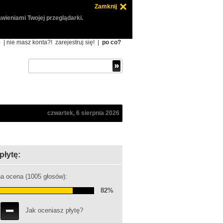
Zamknij
wieniami Twojej przeglądarki.
ę
| nie masz konta?!
zarejestruj się!
|
po co?
czwartek, 6 sierpnia 2026
płytę:
a ocena (1005 głosów):
82%
Jak oceniasz płytę?