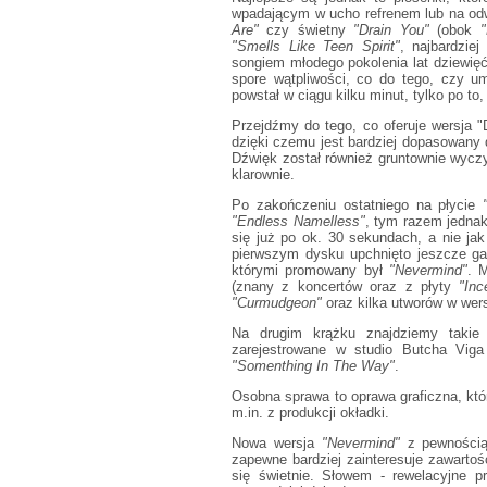
wpadającym w ucho refrenem lub na od
Are"
czy świetny
"Drain You"
(obok
"
"Smells Like Teen Spirit"
, najbardzie
songiem młodego pokolenia lat dziewięć
spore wątpliwości, co do tego, czy u
powstał w ciągu kilku minut, tylko po to
Przejdźmy do tego, co oferuje wersja "
dzięki czemu jest bardziej dopasowany d
Dźwięk został również gruntownie wycz
klarownie.
Po zakończeniu ostatniego na płycie
"Endless Namelless"
, tym razem jednak
się już po ok. 30 sekundach, a nie ja
pierwszym dysku upchnięto jeszcze ga
którymi promowany był
"Nevermind"
. 
(znany z koncertów oraz z płyty
"Inc
"Curmudgeon"
oraz kilka utworów w wer
Na drugim krążku znajdziemy takie 
zarejestrowane w studio Butcha Vig
"Somenthing In The Way"
.
Osobna sprawa to oprawa graficzna, któ
m.in. z produkcji okładki.
Nowa wersja
"Nevermind"
z pewnością 
zapewne bardziej zainteresuje zawarto
się świetnie. Słowem - rewelacyjne pr