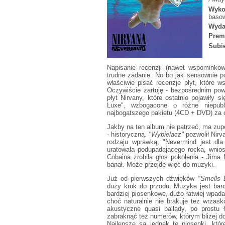
Wyko
basow
Wyda
Prem
Subie
Napisanie recenzji (nawet wspominkow
trudne zadanie. No bo jak sensownie p
właściwie pisać recenzje płyt, które 
Oczywiście żartuję - bezpośrednim pow
płyt Nirvany, które ostatnio pojawiły 
Luxe", wzbogacone o różne niepubl
najbogatszego pakietu (4CD + DVD) za 
Jakby na ten album nie patrzeć, ma zup
- historyczną.
"Wybielacz"
pozwolił Nirv
rodzaju wprawką, "Nevermind jest dla
uratowała podupadającego rocka, wnios
Cobaina zrobiła głos pokolenia - Jima
banał. Może przejdę więc do muzyki.
Już od pierwszych dźwięków
"Smells L
duży krok do przodu. Muzyka jest bard
bardziej piosenkowe, dużo łatwiej wpadaj
choć naturalnie nie brakuje też wrzask
akustyczne quasi ballady, po prostu 
zabraknąć też numerów, którym bliżej d
Najlepsze są jednak te piosenki, któ