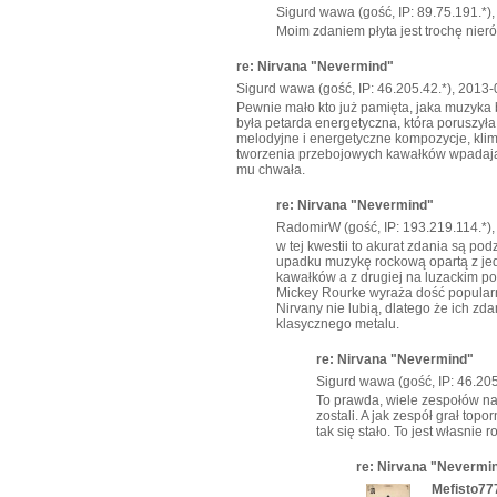
Sigurd wawa (gość, IP: 89.75.191.*)
Moim zdaniem płyta jest trochę nierówn
re: Nirvana "Nevermind"
Sigurd wawa (gość, IP: 46.205.42.*), 2013-
Pewnie mało kto już pamięta, jaka muzyka 
była petarda energetyczna, która poruszył
melodyjne i energetyczne kompozycje, klimat
tworzenia przebojowych kawałków wpadający
mu chwała.
re: Nirvana "Nevermind"
RadomirW (gość, IP: 193.219.114.*),
w tej kwestii to akurat zdania są po
upadku muzykę rockową opartą z jed
kawałków a z drugiej na luzackim pod
Mickey Rourke wyraża dość popularną
Nirvany nie lubią, dlatego że ich zd
klasycznego metalu.
re: Nirvana "Nevermind"
Sigurd wawa (gość, IP: 46.205
To prawda, wiele zespołów na 
zostali. A jak zespół grał top
tak się stało. To jest własnie 
re: Nirvana "Nevermi
Mefisto77