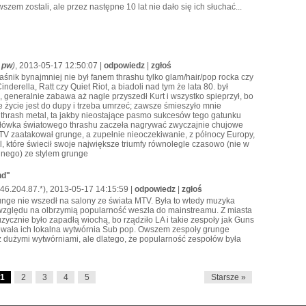
szem zostali, ale przez następne 10 lat nie dało się ich słuchać...
j pw
)
, 2013-05-17 12:50:07 |
odpowiedz
|
zgłoś
aśnik bynajmniej nie był fanem thrashu tylko glam/hair/pop rocka czy
nderella, Ratt czy Quiet Riot, a biadoli nad tym że lata 80. był
 generalnie zabawa aż nagle przyszedł Kurt i wszystko spieprzył, bo
 życie jest do dupy i trzeba umrzeć; zawsze śmieszyło mnie
 thrash metal, ta jakby nieostające pasmo sukcesów tego gatunku
zołówka światowego thrashu zaczeła nagrywać zwyczajnie chujowe
MTV zaatakował grunge, a zupełnie nieoczekiwanie, z północy Europy,
, które świecił swoje największe triumfy równolegle czasowo (nie w
jnego) ze stylem grunge
nd"
 46.204.87.*), 2013-05-17 14:15:59 |
odpowiedz
|
zgłoś
nge nie wszedł na salony ze świata MTV. Była to wtedy muzyka
 względu na olbrzymią popularność weszła do mainstreamu. Z miasta
uzycznie było zapadłą wiochą, bo rządziło LA i takie zespoły jak Guns
wała ich lokalna wytwórnia Sub pop. Owszem zespoły grunge
z dużymi wytwórniami, ale dlatego, że popularność zespołów była
1
2
3
4
5
Starsze »