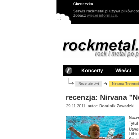
Ciasteczka
Serwis rockmetal.pl używa plików coo
Zobacz
więcej informacji
.
Koncerty
Wieści
Recenzje płyt
Nirvana "Nevermi
recenzja: Nirvana "
29.11.2011 autor:
Dominik Zawadzki
Nazw
Tytuł
Utwo
Lithi
Away;