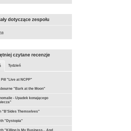
iały dotyczące zespołu
na
ętniej czytane recenzje
Tydzień
ń
 Pill "Live at NCPP"
bourne "Bark at the Moon"
nomalie - Upadek konającego
wiecza"
on "B'Sides Themselves"
th "Dystopia"
h "Killing Is My Business... And