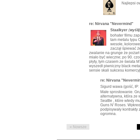
Najlepsi ow
re: Nirvana "Nevermind"
Staalkyer
(
wyśli
bohater filmu zap
tam metalu typu Ci
wesołe, kolorowe,
zaczął śpiewać że
zwalanie na grunge że pożarł
miało być wieczne; po 90. c
płyty, tym czasem ze świata 
wyszedł piwniczny black metal
sensie skali sukcesu komercy
re: Nirvana "Nevermi
Sigurd wawa (gość, IP:
Małe sprostowanie. Gru
alternatywna, która ze
Seattle , które wtedy m
Guns N' Roses. Wykreo
podpisywały kontrakty 
ogromna.
« Nowsze