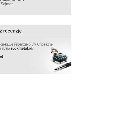
: Sajmon
z recenzję
 ciekawe recenzje płyt? Chcesz je
ować na
rockmetal.pl
?
ę!