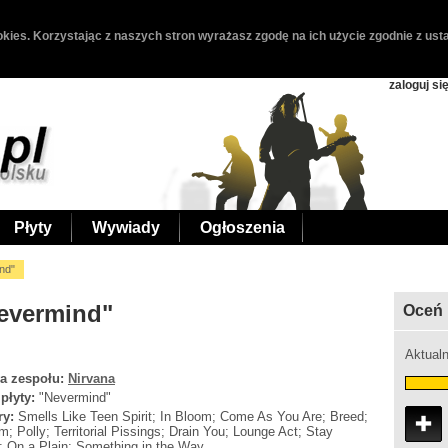
kies. Korzystając z naszych stron wyrażasz zgodę na ich użycie zgodnie z usta
zaloguj si
Płyty
Wywiady
Ogłoszenia
nd"
Nevermind"
Oceń 
Aktualn
a zespołu:
Nirvana
 płyty:
"Nevermind"
ry:
Smells Like Teen Spirit; In Bloom; Come As You Are; Breed;
um; Polly; Territorial Pissings; Drain You; Lounge Act; Stay
 On a Plain; Something in the Way