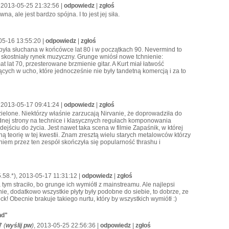
, 2013-05-25 21:32:56 |
odpowiedz
|
zgłoś
a, ale jest bardzo spójna. I to jest jej siła.
05-16 13:55:20 |
odpowiedz
|
zgłoś
była słuchana w końcówce lat 80 i w początkach 90. Nevermind to
a skostniały rynek muzyczny. Grunge wniósł nowe tchnienie:
 lat 70, przesterowane brzmienie gitar. A Kurt miał łatwość
ch w ucho, które jednocześnie nie były tandetną komercją i za to
 2013-05-17 09:41:24 |
odpowiedz
|
zgłoś
dzielone. Niektórzy właśnie zarzucają Nirvanie, że doprowadziła do
nej strony na technice i klasycznych regułach komponowania
ejściu do życia. Jest nawet taka scena w filmie Zapaśnik, w której
 teorię w tej kwestii. Znam zresztą wielu starych metalowców którzy
aniem przez ten zespół skończyła się popularność thrashu i
.58.*), 2013-05-17 11:31:12 |
odpowiedz
|
zgłoś
tym straciło, bo grunge ich wymiótł z mainstreamu. Ale najlepsi
ornie, dodatkowo wszystkie płyty były podobne do siebie, to dobrze, ze
rock! Obecnie brakuje takiego nurtu, który by wszystkich wymiótł :)
nd"
7
(
wyślij pw
)
, 2013-05-25 22:56:36 |
odpowiedz
|
zgłoś