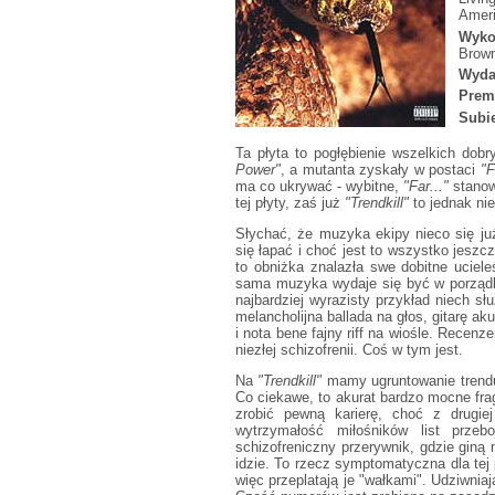
Ameri
Wyko
Brown
Wyda
Prem
Subie
Ta płyta to pogłębienie wszelkich dobry
Power"
, a mutanta zyskały w postaci
"F
ma co ukrywać - wybitne,
"Far..."
stanow
tej płyty, zaś już
"Trendkill"
to jednak nie
Słychać, że muzyka ekipy nieco się ju
się łapać i choć jest to wszystko jesz
to obniżka znalazła swe dobitne uciel
sama muzyka wydaje się być w porządku
najbardziej wyrazisty przykład niech s
melancholijna ballada na głos, gitarę ak
i nota bene fajny riff na wiośle. Recen
niezłej schizofrenii. Coś w tym jest.
Na
"Trendkill"
mamy ugruntowanie trendu
Co ciekawe, to akurat bardzo mocne fra
zrobić pewną karierę, choć z drugie
wytrzymałość miłośników list przeb
schizofreniczny przerywnik, gdzie giną m
idzie. To rzecz symptomatyczna dla tej
więc przeplatają je "wałkami". Udziwniaj