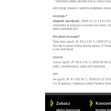
..."Genialna gitara akustyczna w części zas
otóż drogi znawco i wybitny krytykyku muzy
recenzja ?
ufopunk
(
wyślij pw
)
, 2009-12-12 13:41:18 
człowieku ty pojęcia o muzyce nie masz, zł
płyta zajebista jest
Kto pisał recenzje?
Twój stary (gość, IP: 83.3.134.*), 2009-07-
Ten kto to pisał chyba słucha opery, O "bała
a nie pink floyd.
cxzcxz
cxzcxz (gość, IP: 83.6.178.*), 2009-03-08 2
autor...kombinujesz, płyta jest zajebista
???
elv (gość, IP: 87.205.54.*), 2009-02-25 16:
Co Ty gadasz, najlepsza płyta Pantery (rów
Zobacz
Koncert
wieści muzyczne
terminy k