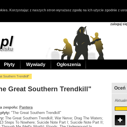
kies. Korzystając z naszych stron wyrażasz zgodę na ich użycie zgodnie z usta
zaloguj si
Płyty
Wywiady
Ogłoszenia
t Southern Trendkill"
he Great Southern Trendkill"
Oceń 
Aktualn
a zespołu:
Pantera
 płyty:
"The Great Southern Trendkill"
ry:
The Great Southern Trendkill; War Nerve; Drag The Waters;
 13 Steps To Nowhere; Suicide Note Part I; Suicide Note Part II;
g Through Me (Hell's Wrath); Floods; The Underground In