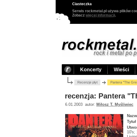
Ciasteczka
Serwis rockmetal.pl używa plików coo
Zobacz
więcej informacji
.
Koncerty
Wieści
Recenzje płyt
Pantera "The Grea
recenzja: Pantera "T
6.01.2003 autor:
Miłosz T. Myśliwiec
Nazw
Tytuł
Utwo
10's;
Livin