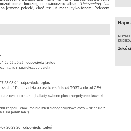
kadzać coraz bardziej, co uwidacznia album
"Reinventing The
na jeszcze polecić, choć też już raczej tylko fanom. Polecam
Napis
Piszesz
publik
Zgłoś si
l"
-04-15 16:50:26 |
odpowiedz
|
zgłoś
ozumial ich najwiekszego dziela
-07 23:03:04 |
odpowiedz
|
zgłoś
m słuchać Pantery płyta po płycie właśnie od TGST a nie od CFH
 przez owe poplątanie, ballady świetne plus energetyczne kawałki
ku zespołu, choć imo nie mieli słabego wydawnictwa w składzie z
ła ale jeden łeb :)
7-07 20:29:20 |
odpowiedz
|
zgłoś