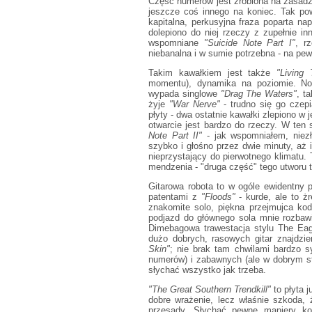
Część numerów jest zrobiona na zasadzi
jeszcze coś innego na koniec. Tak po
kapitalna, perkusyjna fraza poparta na
dolepiono do niej rzeczy z zupełnie in
wspomniane
"Suicide Note Part I"
, r
niebanalna i w sumie potrzebna - na pew
Takim kawałkiem jest także
"Living
momentu), dynamika na poziomie. No i
wypada singlowe
"Drag The Waters"
, t
żyje
"War Nerve"
- trudno się go czep
płyty - dwa ostatnie kawałki zlepiono w
otwarcie jest bardzo do rzeczy. W te
Note Part II"
- jak wspomniałem, niezł
szybko i głośno przez dwie minuty, aż 
nieprzystający do pierwotnego klimatu.
mendzenia - "druga część" tego utworu t
Gitarowa robota to w ogóle ewidentny 
patentami z
"Floods"
- kurde, ale to ż
znakomite solo, piękna przejmujca kod
podjazd do głównego sola mnie rozbawi
Dimebagowa trawestacja stylu The Eagl
dużo dobrych, rasowych gitar znajdz
Skin"
; nie brak tam chwilami bardzo s
numerów) i zabawnych (ale w dobrym st
słychać wszystko jak trzeba.
"The Great Southern Trendkill"
to płyta 
dobre wrażenie, lecz właśnie szkoda, 
przesady. Słychać pewne maniery kom