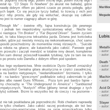
e: pogramy trochę tego, potem trochę tego, potem trochę tego i
wstał np.
"13 Steps To Nowhere"
(to akurat nie ballada), gdzie
Marilli
prawdę dobrym riffem po jakimś czasie po prostu poległa, gdyż
nych bajek. Co się jeszcze tyczy ballad, to trzecią z nich jest
zecz niby prosta, ale gdy się wsłuchać, okazuje się całkiem
Megade
no jest to numer ciągnący album w górę.
 Through Me"
- świetne riffy, fajna konstrukcja (do pewnego
 jednak ten niepotrzebny syntezatorowy wtręt... Nieźle też
aki następca
"I'm Broken"
z
"Far Beyond Driven"
. Swoim życiem
Lubis
iać, to taka klasyczna teksańska jazda. Dziwna jest końcówka
 jeden, gdzie już niestety mnożą się niekonsekwencje, choć samo
n sposób przechodzimy do momentów mniej różowych...
"Suicide
Metall
a robota na gitarze, ale katastrofa jako całość. Panowie grali
-
autor
im przeszło i zaczęli mendzić w totalnie inny deseń, kompletnie
-
autor
 Ten sam drenaż przeszedł kawałek tytułowy, tyle że tam nie ma
o po prostu solo Darrella z dobrym riffem pod spodem.
Death 
-
autor
plus tego wydawnictwa. Mnie osobiście Dyzio Darrell zmiażdżył
-
autor:
re wszystko! Genialna gitara akustyczna w części zasadniczej,
a na bardzo nietypowym, "niedarrellowskim" brzmieniu. I tylko
Machin
ł - na bardzo "grzecznym" podkładzie sekcji zabrzmiało to jak
-
autor
es albo nawet Guns N'Roses... Poza tym jest bardzo fajnie -
iemy chociażby w
"The Underground In America"
i
"Sanblasted
Acid D
ympatycznych, "tłustych" riffów (główny temat drugiego z tych
-
autor
ylu) solówek. Brzmi to wszystko też do rzeczy i na poziomie -
-
autor
już nie tak poukładana jak poprzedniczki. Robi chwilami naprawdę
Slayer 
że tylko chwilami. Jako całość raczej przekonuje, ale też bez
-
autor
pozycyjno-aranżacyjne, które na razie przeszkadzają tylko