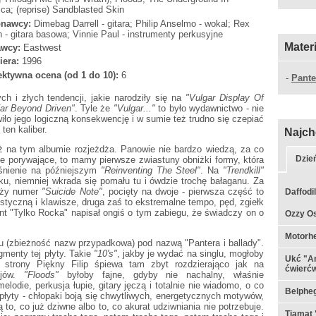
ca; (reprise) Sandblasted Skin
nawcy:
Dimebag Darrell - gitara; Philip Anselmo - wokal; Rex
 - gitara basowa; Vinnie Paul - instrumenty perkusyjne
Mater
wcy:
Eastwest
iera:
1996
ktywna ocena (od 1 do 10):
6
-
Pante
ch i złych tendencji, jakie narodziły się na
"Vulgar Display Of
ar Beyond Driven"
. Tyle że
"Vulgar..."
to było wydawnictwo - nie
iło jego logiczną konsekwencję i w sumie też trudno się czepiać
 ten kaliber.
Najch
ż na tym albumie rozjeżdża. Panowie nie bardzo wiedzą, za co
Dzie
cze porywające, to mamy pierwsze zwiastuny obniżki formy, która
eśnienie na późniejszym
"Reinventing The Steel"
. Na
"Trendkill"
, niemniej wkrada się pomału tu i ówdzie trochę bałaganu. Za
łuży numer
"Suicide Note"
, pocięty na dwoje - pierwsza część to
Daffodil
ustyczną i klawisze, druga zaś to ekstremalne tempo, pęd, zgiełk
zent "Tylko Rocka" napisał ongiś o tym zabiegu, że świadczy on o
Ozzy Os
Motorhe
 (zbieżność nazw przypadkowa) pod nazwą "Pantera i ballady".
gmenty tej płyty. Takie
"10's"
, jakby je wydać na singlu, mogłoby
Ukć "A
j strony Piękny Filip śpiewa tam zbyt rozdzierająco jak na
ćwierć
ojów.
"Floods"
byłoby fajne, gdyby nie nachalny, właśnie
elodie, perkusja łupie, gitary jęczą i totalnie nie wiadomo, o co
Belpheg
 płyty - chłopaki boją się chwytliwych, energetycznych motywów,
ą to, co już dziwne albo to, co akurat udziwniania nie potrzebuje.
Tiamat 