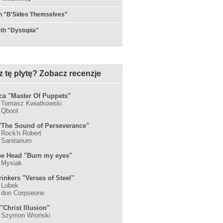
on "B'Sides Themselves"
th "Dystopia"
z tę plytę? Zobacz recenzje
ica "Master Of Puppets"
: Tomasz Kwiatkowski
: Qboot
"The Sound of Perseverance"
: Rock'n Robert
 Sanitarium
e Head "Burn my eyes"
: Mysiak
rinkers "Verses of Steel"
: Lubek
: don Corpseone
"Christ Illusion"
: Szymon Wroński