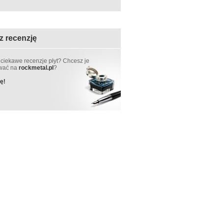
z recenzję
 ciekawe recenzje płyt? Chcesz je
ować na
rockmetal.pl
?
ę!