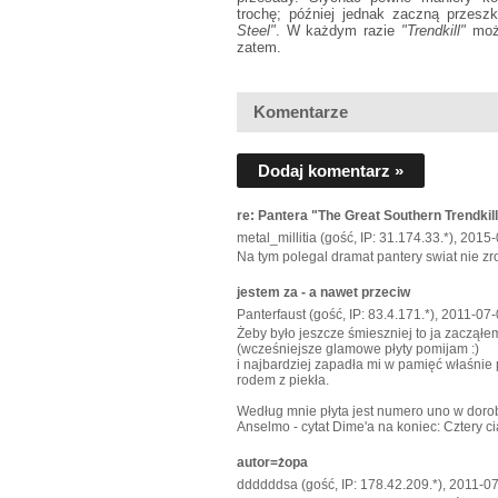
trochę; później jednak zaczną przesz
Steel"
. W każdym razie
"Trendkill"
moż
zatem.
Komentarze
Dodaj komentarz »
re: Pantera "The Great Southern Trendkil
metal_millitia (gość, IP: 31.174.33.*), 2015
Na tym polegal dramat pantery swiat nie zr
jestem za - a nawet przeciw
Panterfaust (gość, IP: 83.4.171.*), 2011-07
Żeby było jeszcze śmieszniej to ja zacząłe
(wcześniejsze glamowe płyty pomijam :)
i najbardziej zapadła mi w pamięć właśnie
rodem z piekła.
Według mnie płyta jest numero uno w dorob
Anselmo - cytat Dime'a na koniec: Cztery cia
autor=żopa
ddddddsa (gość, IP: 178.42.209.*), 2011-0