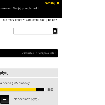
Zamknij
wieniami Twojej przeglądarki.
ę
| nie masz konta?!
zarejestruj się!
|
po co?
czwartek, 6 sierpnia 2026
płytę:
a ocena (375 głosów):
86%
Jak oceniasz płytę?