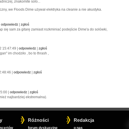
adniczej, znakomite solo...
czny, we Floods Dime używał elektryka na cleanie a nie akustyka.
|
odpowiedz
|
zgłoś
ap się sam za gitarę zamiast rozkminiać podejście Dime'a do solówki,
22 15:47:49 |
odpowiedz
|
zgłoś
gan" im chodziło , bo to thrash ,
2:48:46 |
odpowiedz
|
zgłoś
45:00 |
odpowiedz
|
zgłoś
nież najbardziej ekstremalna).
y
Różności
Redakcja
oncertów
forum dyskusyjne
o nas