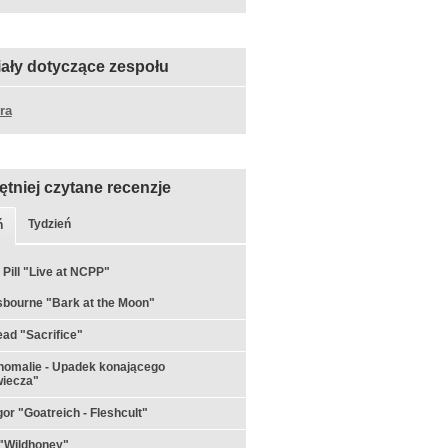
iały dotyczące zespołu
ra
ętniej czytane recenzje
Tydzień
ń
 Pill "Live at NCPP"
bourne "Bark at the Moon"
ad "Sacrifice"
nomalie - Upadek konającego
wiecza"
or "Goatreich - Fleshcult"
"Wildhoney"